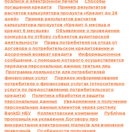
подписи и электронной печати
Способы
случае пользования потребительским
погашения кредита
Пример результатов
кредитом или невыполнение им обязанностей
расчетов калькулятора продукта «Кредит до 26
согласно договору о потребительском кредите,
дней»
Пример результатов расчетов
включая просрочку выполнения обязательств
калькулятора продуктов «Кредит 4 месяца и
по уплате платежей, а также размер неустойки,
кредит 6 месяцев»
Объявление о проведении
процентной ставки, других платежей,
конкурса по отбору субъектов аудиторской
применяемых или взимаемых в случае
деятельности
Права потребителя на отказ от
договора о потребительском кредитовании и
невыполнения обязательства по договору о
досрочный возврат кредита
Информационное
потребительском кредите:
сообщение, с помощью которого осуществляется
1.1.
Ответственность за просрочку
передача персональных данных третьих лиц
выполнения и/или невыполнение условий
Программа лояльности для потребителей
договора:
финансовых услуг
Порядок информирования
По договору о предоставлении кредита по
потребителя о финансовых услугах (относительно
услуги по предоставлению потребительского
продукту «Кредит до 26 дней»:
кредита)
Политика обработки и защиты
Согласно п. 7.5. Договора о предоставлении
персональных данных
Уведомление о получении
кредита:
персональных данных клиентов через систему
«В случае просрочки выполнения Заемщиком
BankID НБУ
Коллекторские компании
Публічна
денежного обязательства по уплате процентов
пропозиція на укладення Договору про
за пользование Кредитом и/или Комиссии и/
використання електронних підписів для вчинення
или суммы Кредита в определенные
правочинів
Особенности получения