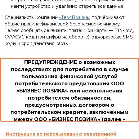
найти устройство и удалённо стереть все данные.
Специалисты компании
«ТвояПозика»
подчёркивают
общие правила финансовой безопасности: никому
нельзя сообщать реквизиты платёжной карты — PIN-код,
CVV/CVC-код (три цифры на обороте), одноразовые SMS-
коды и срок действия карты.
ПРЕДУПРЕЖДЕНИЕ о возможных
последствиях для потребителя в случае
пользования финансовой услугой
потребительского кредитования ООО
«БИЗНЕС ПОЗИКА» или неисполнения
потребителем обязанностей,
предусмотренных договором о
потребительском кредите, заключенным
между ООО «БИЗНЕС ПОЗИКА» (далее –
Общество/Кредитодатель) и потребителем
1. Возможные последствия для потребителя в
Инструкция по использованию электронной