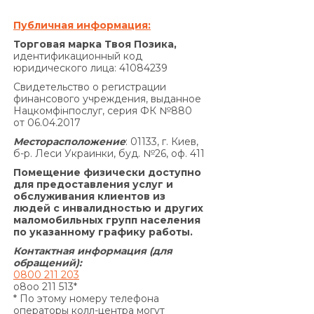
на сумму задолженности, которая меньше 100
(сто) гривен 00 копеек.
Публичная информация:
Совокупная сумма начисленных процентов
Торговая марка Твоя Позика,
годовых на основании Договора и других
идентификационный код
юридического лица: 41084239
платежей, подлежащих уплате Заемщиком за
нарушение исполнения обязательств на
Свидетельство о регистрации
финансового учреждения, выданное
основании Договора, не может превышать
Нацкомфінпослуг, серия ФК №880
половины суммы Кредита, полученной
от 06.04.2017
Заемщиком от Кредитодателя по Договору, и
Месторасположение
: 01133, г. Киев,
не может быть увеличена по договоренности
б-р. Леси Украинки, буд. №26, оф. 411
Сторон.»
Помещение физически доступно
По договору о предоставлении кредита по
для предоставления услуг и
обслуживания клиентов из
продукту «Кредит 4/6 месяцев»:
людей с инвалидностью и других
Согласно п. 7.5. Договора:
маломобильных групп населения
«В случае просрочки выполнения Заемщиком
по указанному графику работы.
денежного обязательства по уплате процентов
Контактная информация (для
за пользование Кредитом и/или Комиссии за
обращений):
0800 211 203
выдачу Кредита (если условия Договора
o8oo 211 513*
предусматривают уплату комиссии за выдачу
* По этому номеру телефона
операторы колл-центра могут
Кредита) и/или Комиссии за выдачу в Кредит