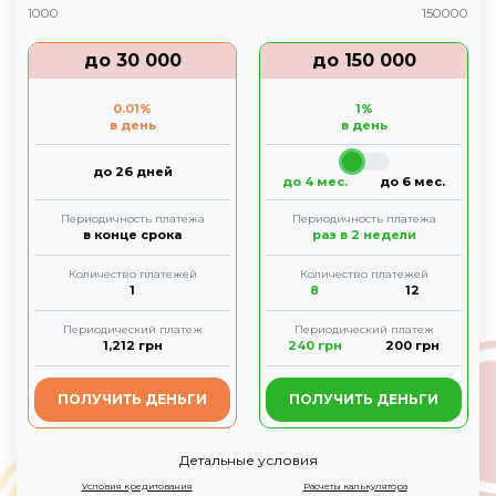
1000
150000
до
30 000
до
150 000
0.01
%
1
%
в день
в день
до 26 дней
до 4 мес.
до 6 мес.
Периодичность платежа
Периодичность платежа
в конце срока
раз в 2 недели
Количество платежей
Количество платежей
1
8
12
Периодический платеж
Периодический платеж
1,212
грн
240
грн
200
грн
ПОЛУЧИТЬ ДЕНЬГИ
ПОЛУЧИТЬ ДЕНЬГИ
Детальные условия
Условия кредитования
Расчеты калькулятора