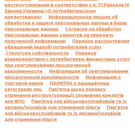
реструктуризации в соответствии с п. 71 Раздела IV
Договором сроки, на основании положений
Закона Украины «О потребительском
части 2 статьи 625 Гражданского кодекса
кредитовании»
Информационное письмо об
Украины Кредитодатель имеет право
обработке и защите персональных данных в базах
требовать, а Заемщик обязан уплатить
персональных данных
Согласие на обработку
Кредитодателю сумму задолженности с учетом
персональных данных клиентов на передачу
3700 (три тысячи семьсот) процентов годовых
полученной информации
Порядок рассмотрения
от просроченной суммы задолженности.
обращений (жалоб) потребителей услуг
Структура собственности
Порядок
Проценты годовых, указанные в настоящем
взаимодействия с потребителем финансовых услуг
пункте выше, начисляются за каждый день
при урегулировании просроченной
просрочки на сумму задолженности,
задолженности
Информация об урегулировании
включающую просроченные проценты за
просроченной задолженности
Информация о
пользование Кредитом и/или сумму
торговой марке
ПАМЯТКА о защищённых
просроченной Комиссии и/или на
категориях лиц
Пам'ятка щодо порядку
отримання реструктуризації споживчих кредитів
просроченную сумму Кредита, и не
для ВПО
Пам’ятка для військовослужбовців та їх
начисляются на ранее начисленные проценты
дружин/чоловіків для отримання пільги
Пам’ятка
на основании статьи 625 Гражданского кодекса
для військовослужбовців та їх дружин/чоловіків
Украины.
для отримання пільги
Кредитодатель не начисляет проценты годовых
в соответствии с настоящим пунктом Договора