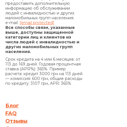
предоставить дополнительную
дополнительных денежных средств (если
информацию об обслуживании
условия дополнительного соглашения к
людей с инвалидностью и других
маломобильных групп населения.
Договору предусматривают уплату комиссии за
e-mail:
[email protected]
выдачу в Кредит дополнительных денежных
Все способы связи, указанные
средств) и/или суммы Кредита в
выше, доступны защищенной
категории лиц и клиентов из
определенные настоящим Договором сроки, на
числа людей с инвалидностью и
основании положений части 2 статьи 625
других маломобильных групп
Гражданского кодекса Украины Кредитодатель
населения.
имеет право требовать, а Заемщик обязан
Срок кредита на 4 или 6 месяцев: от
уплатить Кредитодателю сумму задолженности
113 до 169 дней. Годовая процентная
ставка (APR%): 365%. Пример
с учетом 3700 (три тысячи семьсот) процентов
расчета: кредит 3000 грн на 113 дней
годовых от просроченной суммы
— комиссия: 600 грн, общие расходы
задолженности. Проценты годовых, указанные в
по кредиту: 3107 грн, APR: 365%
настоящем пункте выше, начисляются за
каждый день просрочки на сумму
задолженности, включающую просроченные
Блог
проценты за пользование Кредитом и/или
FAQ
сумму просроченной Комиссии за выдачу
Отзывы
Кредита (если условия Договора