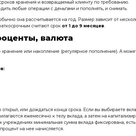
сроков хранения и возвращаемый клиенту по требованию.
ить любые операции с деньгами и пополнять, и снимать.
бычно она рассчитывается на год. Размер зависит от несколь
Краткосрочным считают срок
от 1 до 9 месяцев
.
роценты, валюта
ко хранение или накопление (регулярное пополнение). А мож
в:
 открыл, или дождаться конца срока. Если вы выбираете вкла
рилагаются ежемесячно к телу вклада, а затем на капитализ
их учреждениях минимальная сумма вклада фиксирована, есть 
 процент на нее начисляется.