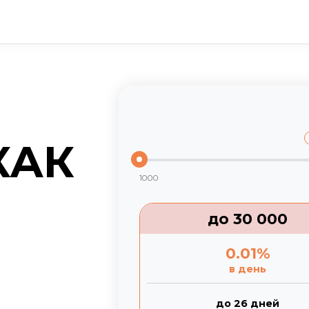
КАК
1000
до
30 000
0.01
%
в день
до 26 дней