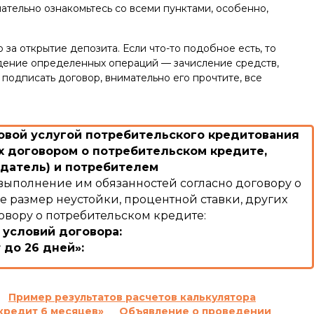
ательно ознакомьтесь со всеми пунктами, особенно,
за открытие депозита. Если что-то подобное есть, то
дение определенных операций — зачисление средств,
подписать договор, внимательно его прочтите, все
вой услугой потребительского кредитования
 договором о потребительском кредите,
датель) и потребителем
выполнение им обязанностей согласно договору о
е размер неустойки, процентной ставки, других
овору о потребительском кредите:
 условий договора:
 до 26 дней»:
:
льзование Кредитом и/или Комиссии и/или суммы
ого кодекса Украины Кредитодатель имеет право
Пример результатов расчетов калькулятора
кредит 6 месяцев»
Объявление о проведении
ячи семьсот) процентов годовых от просроченной