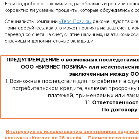
Если подробно ознакомились, разобрались и решили полож
корректно ли указаны проценты, которые обсуждались с со
Специалисты компании
«Твоя Позика»
рекомендуют также у
поинтересуйтесь, как это может повлиять на ваш счет в к
перевод со счета на счет, снятие наличных, на эти комис
страницы и дополнительные вкладыши.
ПРЕДУПРЕЖДЕНИЕ о возможных последствиях 
ООО «БИЗНЕС ПОЗИКА» или неисполнения
заключенным между ООО
1. Возможные последствия для потребителя в сл
потребительском кредите, включая просрочку в
платежей, применяемых или взима
1.1.
Ответственност
По договору 
«В случае просрочки выполнения Заемщиком ден
Кредита в определенные Договором сроки, на о
Инструкция по использованию электронной подписи
продукта «Кредит до 26 дней»
Пример результатов
требовать, а Заемщик обязан уплатить Кредитод