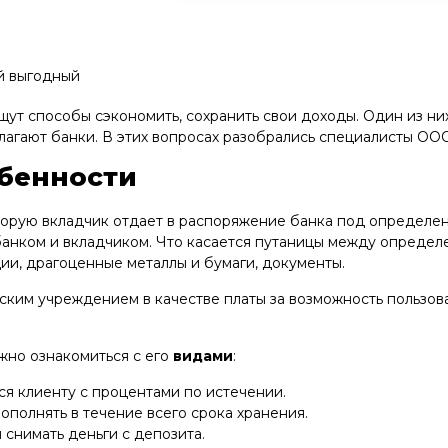
ый выгодный
т способы сэкономить, сохранить свои доходы. Один из них
длагают банки. В этих вопросах разобрались специалисты О
обенности
торую вкладчик отдает в распоряжение банка под определен
анком и вкладчиком. Что касается путаницы между определен
кции, драгоценные металлы и бумаги, документы.
ским учреждением в качестве платы за возможность пользова
жно ознакомиться с его
видами
:
ся клиенту с процентами по истечении.
ополнять в течение всего срока хранения.
 снимать деньги с депозита.