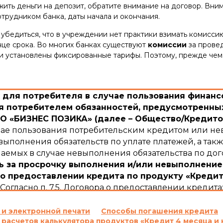
ить деньги на депозит, обратите внимание на договор. Вним
трудником банка, даты начала и окончания.
бедиться, что в учреждении нет практики взимать комиссию 
онце срока. Во многих банках существуют
комиссии
за прове
сии установлены фиксированные тарифы. Поэтому, прежде чем 
для потребителя в случае пользования финансо
 потребителем обязанностей, предусмотренных
 «БИЗНЕС ПОЗИКА» (далее – Общество/Кредито
учае пользования потребительским кредитом или не
ыполнения обязательств по уплате платежей, а такж
емых в случае невыполнения обязательства по дог
ь за просрочку выполнения и/или невыполнение
о предоставлении кредита по продукту «Кредит
Согласно п. 7.5. Договора о предоставлении кредита
ежного обязательства по уплате процентов за по
сновании положений части 2 статьи 625 Гражданск
 и электронной печати
Способы погашения кредита
 расчетов калькулятора продуктов «Кредит 4 месяца и 
ателю сумму задолженности с учетом 3700 (три тыс