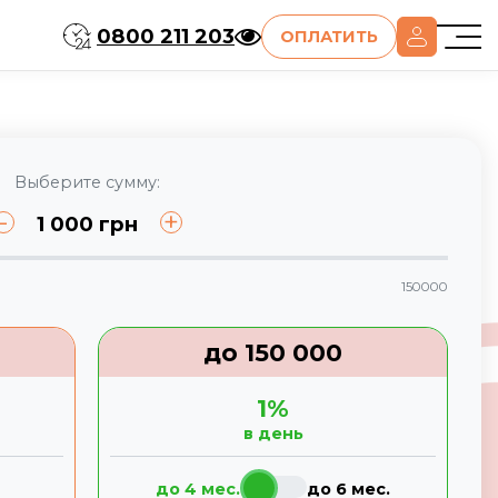
0800 211 203
ОПЛАТИТЬ
Выберите сумму:
-
+
1 000
грн
150000
до
150 000
1
%
в день
до 4 мес.
до 6 мес.