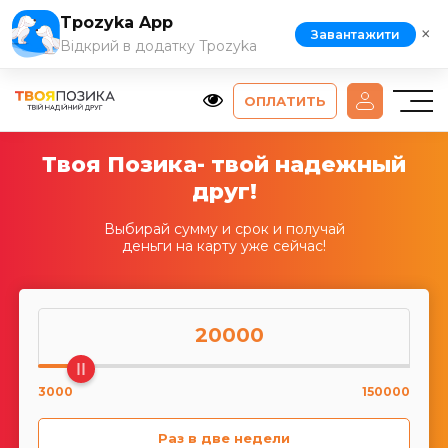
Tpozyka App
×
Завантажити
Відкрий в додатку Tpozyka
ОПЛАТИТЬ
Твоя Позика- твой надежный
друг!
Выбирай сумму и срок и получай
деньги на карту уже сейчас!
20000
3000
150000
Раз в две недели