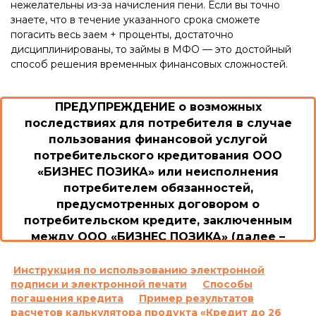
нежелательны из-за начисления пени. Если вы точно
знаете, что в течение указанного срока сможете
погасить весь заем + проценты, достаточно
дисциплинированы, то займы в МФО — это достойный
способ решения временных финансовых сложностей.
ПРЕДУПРЕЖДЕНИЕ о возможных
последствиях для потребителя в случае
пользования финансовой услугой
потребительского кредитования ООО
«БИЗНЕС ПОЗИКА» или неисполнения
потребителем обязанностей,
предусмотренных договором о
потребительском кредите, заключенным
между ООО «БИЗНЕС ПОЗИКА» (далее –
Общество/Кредитодатель) и потребителем
1. Возможные последствия для потребителя в
Инструкция по использованию электронной
подписи и электронной печати
Способы
случае пользования потребительским
погашения кредита
Пример результатов
кредитом или невыполнение им обязанностей
расчетов калькулятора продукта «Кредит до 26