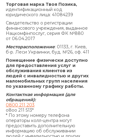
Совокупная сумма начисленных процентов
Торговая марка Твоя Позика,
годовых на основании Договора и других
идентификационный код
юридического лица: 41084239
платежей, подлежащих уплате Заемщиком за
нарушение исполнения обязательств на
Свидетельство о регистрации
финансового учреждения, выданное
основании Договора, не может превышать
Нацкомфінпослуг, серия ФК №880
половины суммы Кредита, полученной
от 06.04.2017
Заемщиком от Кредитодателя по Договору, и
Месторасположение
: 01133, г. Киев,
не может быть увеличена по договоренности
б-р. Леси Украинки, буд. №26, оф. 411
Сторон.»
Помещение физически доступно
По договору о предоставлении кредита по
для предоставления услуг и
обслуживания клиентов из
продукту «Кредит 4/6 месяцев»:
людей с инвалидностью и других
Согласно п. 7.5. Договора:
маломобильных групп населения
«В случае просрочки выполнения Заемщиком
по указанному графику работы.
денежного обязательства по уплате процентов
Контактная информация (для
за пользование Кредитом и/или Комиссии за
обращений):
0800 211 203
выдачу Кредита (если условия Договора
o8oo 211 513*
предусматривают уплату комиссии за выдачу
* По этому номеру телефона
операторы колл-центра могут
Кредита) и/или Комиссии за выдачу в Кредит
предоставить дополнительную
дополнительных денежных средств (если
информацию об обслуживании
условия дополнительного соглашения к
людей с инвалидностью и других