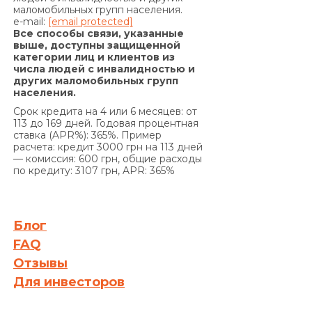
маломобильных групп населения.
Договору предусматривают уплату комиссии за
e-mail:
[email protected]
выдачу в Кредит дополнительных денежных
Все способы связи, указанные
средств) и/или суммы Кредита в
выше, доступны защищенной
категории лиц и клиентов из
определенные настоящим Договором сроки, на
числа людей с инвалидностью и
основании положений части 2 статьи 625
других маломобильных групп
Гражданского кодекса Украины Кредитодатель
населения.
имеет право требовать, а Заемщик обязан
Срок кредита на 4 или 6 месяцев: от
уплатить Кредитодателю сумму задолженности
113 до 169 дней. Годовая процентная
ставка (APR%): 365%. Пример
с учетом 3700 (три тысячи семьсот) процентов
расчета: кредит 3000 грн на 113 дней
годовых от просроченной суммы
— комиссия: 600 грн, общие расходы
задолженности. Проценты годовых, указанные в
по кредиту: 3107 грн, APR: 365%
настоящем пункте выше, начисляются за
каждый день просрочки на сумму
задолженности, включающую просроченные
Блог
проценты за пользование Кредитом и/или
FAQ
сумму просроченной Комиссии за выдачу
Отзывы
Кредита (если условия Договора
Для инвесторов
предусматривают уплату комиссии за выдачу
Кредита), и/или Комиссии за выдачу в Кредит