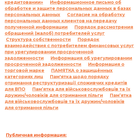
кредитовании»
Информационное письмо об
Украины Кредитодатель имеет право
обработке и защите персональных данных в базах
требовать, а Заемщик обязан уплатить
персональных данных
Согласие на обработку
Кредитодателю сумму задолженности с учетом
персональных данных клиентов на передачу
3700 (три тысячи семьсот) процентов годовых
полученной информации
Порядок рассмотрения
от просроченной суммы задолженности.
обращений (жалоб) потребителей услуг
Структура собственности
Порядок
Проценты годовых, указанные в настоящем
взаимодействия с потребителем финансовых услуг
пункте выше, начисляются за каждый день
при урегулировании просроченной
просрочки на сумму задолженности,
задолженности
Информация об урегулировании
включающую просроченные проценты за
просроченной задолженности
Информация о
пользование Кредитом и/или сумму
торговой марке
ПАМЯТКА о защищённых
просроченной Комиссии и/или на
категориях лиц
Пам'ятка щодо порядку
отримання реструктуризації споживчих кредитів
просроченную сумму Кредита, и не
для ВПО
Пам’ятка для військовослужбовців та їх
начисляются на ранее начисленные проценты
дружин/чоловіків для отримання пільги
Пам’ятка
на основании статьи 625 Гражданского кодекса
для військовослужбовців та їх дружин/чоловіків
Украины.
для отримання пільги
Кредитодатель не начисляет проценты годовых
в соответствии с настоящим пунктом Договора
на сумму задолженности, которая меньше 100
(сто) гривен 00 копеек.
Публичная информация: