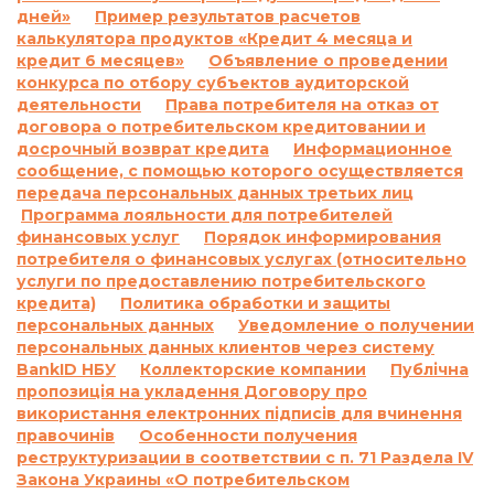
согласно договору о потребительском кредите,
дней»
Пример результатов расчетов
включая просрочку выполнения обязательств
калькулятора продуктов «Кредит 4 месяца и
по уплате платежей, а также размер неустойки,
кредит 6 месяцев»
Объявление о проведении
процентной ставки, других платежей,
конкурса по отбору субъектов аудиторской
применяемых или взимаемых в случае
деятельности
Права потребителя на отказ от
договора о потребительском кредитовании и
невыполнения обязательства по договору о
досрочный возврат кредита
Информационное
потребительском кредите:
сообщение, с помощью которого осуществляется
1.1.
Ответственность за просрочку
передача персональных данных третьих лиц
выполнения и/или невыполнение условий
Программа лояльности для потребителей
договора:
финансовых услуг
Порядок информирования
По договору о предоставлении кредита по
потребителя о финансовых услугах (относительно
услуги по предоставлению потребительского
продукту «Кредит до 26 дней»:
кредита)
Политика обработки и защиты
Согласно п. 7.5. Договора о предоставлении
персональных данных
Уведомление о получении
кредита:
персональных данных клиентов через систему
«В случае просрочки выполнения Заемщиком
BankID НБУ
Коллекторские компании
Публічна
денежного обязательства по уплате процентов
пропозиція на укладення Договору про
за пользование Кредитом и/или Комиссии и/
використання електронних підписів для вчинення
или суммы Кредита в определенные
правочинів
Особенности получения
реструктуризации в соответствии с п. 71 Раздела IV
Договором сроки, на основании положений
Закона Украины «О потребительском
части 2 статьи 625 Гражданского кодекса