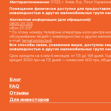
день просрочки на сумму задолженности, вкл
Месторасположение
: 01133, г. Киев, б-р. Леси Украинки
выдачу Кредита (если условия Договора предусм
Помещение физически доступно для предоставлен
денежных средств (если условия дополнительн
инвалидностью и других маломобильных групп на
денежных средств) и/или на просроченную сумму
Контактная информация (для обращений):
0800 211 203
o8oo 211 513*
Кредитодатель не начисляет проценты годовых
* По этому номеру телефона операторы колл-центра м
обслуживании людей с инвалидностью и других маломо
e-mail:
[email protected]
Совокупная сумма начисленных процентов г
Все способы связи, указанные выше, доступны за
нарушение исполнения обязательств на о
инвалидностью и других маломобильных групп на
Кредитодателя по Договору, с учетом допол
Срок кредита на 4 или 6 месяцев: от 113 до 169 дней. Г
дополнительных согла
кредит 3000 грн на 113 дней — комиссия: 600 грн, общи
1.2.
Право финансового учреждения в оп
возмещен
По договору 
Блог
FAQ
«Кредитодатель имеет право в случае, есл
обязанностей и несоблюдения условий, предусм
Отзывы
Процентов за пользование Кредитом и Комиссии 
Для инвесторов
части долга по Кредиту и/или Процентов за 
1.3. Внесение информации в кредитное бюро, 