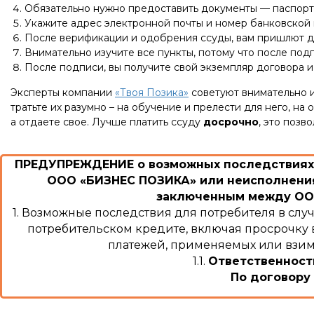
Обязательно нужно предоставить документы — паспорт,
Укажите адрес электронной почты и номер банковской 
После верификации и одобрения ссуды, вам пришлют д
Внимательно изучите все пункты, потому что после подп
После подписи, вы получите свой экземпляр договора и 
Эксперты компании
«Твоя Позика»
советуют внимательно и
тратьте их разумно – на обучение и прелести для него, н
а отдаете свое. Лучше платить ссуду
досрочно
, это позв
ПРЕДУПРЕЖДЕНИЕ о возможных последствиях 
ООО «БИЗНЕС ПОЗИКА» или неисполнения
заключенным между ООО
1. Возможные последствия для потребителя в сл
потребительском кредите, включая просрочку в
платежей, применяемых или взима
1.1.
Ответственност
По договору 
«В случае просрочки выполнения Заемщиком ден