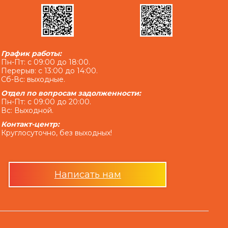
едитом и/или сумму просроченной Комиссии за
или Комиссии за выдачу в Кредит дополнительных
у комиссии за выдачу в Кредит дополнительных
 проценты на основании статьи 625 Гражданского
График работы:
умму задолженности, которая меньше 100 (сто)
Пн-Пт: с 09:00 до 18:00.
Перерыв: с 13:00 до 14:00.
Сб-Вс: выходные.
 платежей, подлежащих уплате Заемщиком за
Отдел по вопросам задолженности:
 суммы Кредита, полученной Заемщиком от
Пн-Пт: с 09:00 до 20:00.
 от Кредитодателя на основании заключенных
Вс: Выходной.
говоренности Сторон.»
Контакт-центр:
чного погашения платежей по кредиту и
Круглосуточно, без выходных!
тельства:
4/6 месяцев»:
Написать нам
чаи невыполнения Заемщиком взятых на себя
 суммы Кредита, уплаты всей суммы начисленных
), в полном объеме, в случае задержания уплаты
рмин), превышающий один календарный месяц;»
может учитываться финансовым учреждением при