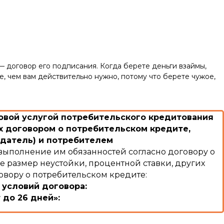
— договор его подписания. Когда берете деньги взаймы,
е, чем вам действительно нужно, потому что берете чужое,
вой услугой потребительского кредитования
 договором о потребительском кредите,
датель) и потребителем
выполнение им обязанностей согласно договору о
е размер неустойки, процентной ставки, других
овору о потребительском кредите:
 условий договора:
 до 26 дней»:
:
льзование Кредитом и/или Комиссии и/или суммы