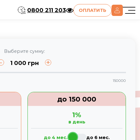
0800 211 203
ОПЛАТИТЬ
Выберите сумму:
-
+
1 000
грн
150000
до
150 000
1
%
в день
до 4 мес.
до 6 мес.