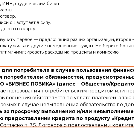
 ИНН, студенческий билет.
карты.
оговор.
иси он вступает в силу.
деньги на карту.
зучить: первое — предложения разных организаций, второе 
а оплату жилья и другие немедленные нужды. Не берите больш
олит минимизировать расходы на проценты и комиссию.
для потребителя в случае пользования финансо
 потребителем обязанностей, предусмотренных
 «БИЗНЕС ПОЗИКА» (далее – Общество/Кредито
учае пользования потребительским кредитом или не
ыполнения обязательств по уплате платежей, а такж
емых в случае невыполнения обязательства по дог
ь за просрочку выполнения и/или невыполнение
о предоставлении кредита по продукту «Кредит
Согласно п. 7.5. Договора о предоставлении кредита
ежного обязательства по уплате процентов за по