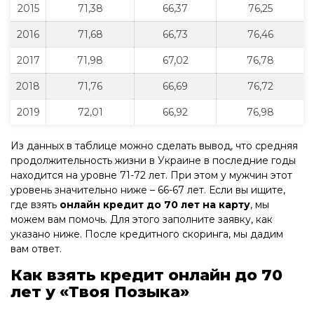
2015
71,38
66,37
76,25
2016
71,68
66,73
76,46
2017
71,98
67,02
76,78
2018
71,76
66,69
76,72
2019
72,01
66,92
76,98
Из данных в таблице можно сделать вывод, что средняя
продолжительность жизни в Украине в последние годы
находится на уровне 71-72 лет. При этом у мужчин этот
уровень значительно ниже – 66-67 лет. Если вы ищите,
где взять
онлайн кредит до 70 лет на карту
, мы
можем вам помочь. Для этого заполните заявку, как
указано ниже. После кредитного скоринга, мы дадим
вам ответ.
Как взять кредит онлайн до 70
лет у «Твоя Позыка»