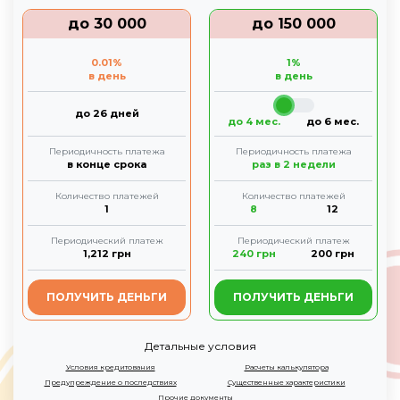
до
30 000
до
150 000
0.01
%
1
%
в день
в день
до 26 дней
до 4 мес.
до 6 мес.
Периодичность платежа
Периодичность платежа
в конце срока
раз в 2 недели
Количество платежей
Количество платежей
1
8
12
Периодический платеж
Периодический платеж
1,212
грн
240
грн
200
грн
ПОЛУЧИТЬ ДЕНЬГИ
ПОЛУЧИТЬ ДЕНЬГИ
Детальные условия
Условия кредитования
Расчеты калькулятора
Предупреждение о последствиях
Существенные характеристики
Прочие документы