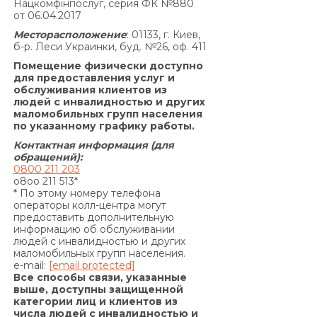
Нацкомфінпослуг, серия ФК №880
половины суммы Кредита, полученной
от 06.04.2017
Заемщиком от Кредитодателя по Договору, и
Месторасположение
: 01133, г. Киев,
не может быть увеличена по договоренности
б-р. Леси Украинки, буд. №26, оф. 411
Сторон.»
Помещение физически доступно
По договору о предоставлении кредита по
для предоставления услуг и
обслуживания клиентов из
продукту «Кредит 4/6 месяцев»:
людей с инвалидностью и других
Согласно п. 7.5. Договора:
маломобильных групп населения
«В случае просрочки выполнения Заемщиком
по указанному графику работы.
денежного обязательства по уплате процентов
Контактная информация (для
за пользование Кредитом и/или Комиссии за
обращений):
0800 211 203
выдачу Кредита (если условия Договора
o8oo 211 513*
предусматривают уплату комиссии за выдачу
* По этому номеру телефона
операторы колл-центра могут
Кредита) и/или Комиссии за выдачу в Кредит
предоставить дополнительную
дополнительных денежных средств (если
информацию об обслуживании
условия дополнительного соглашения к
людей с инвалидностью и других
маломобильных групп населения.
Договору предусматривают уплату комиссии за
e-mail:
[email protected]
выдачу в Кредит дополнительных денежных
Все способы связи, указанные
средств) и/или суммы Кредита в
выше, доступны защищенной
категории лиц и клиентов из
определенные настоящим Договором сроки, на
числа людей с инвалидностью и