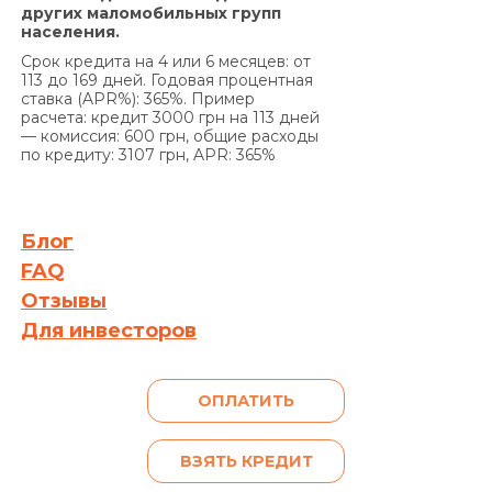
основании положений части 2 статьи 625
других маломобильных групп
Гражданского кодекса Украины Кредитодатель
населения.
имеет право требовать, а Заемщик обязан
Срок кредита на 4 или 6 месяцев: от
уплатить Кредитодателю сумму задолженности
113 до 169 дней. Годовая процентная
ставка (APR%): 365%. Пример
с учетом 3700 (три тысячи семьсот) процентов
расчета: кредит 3000 грн на 113 дней
годовых от просроченной суммы
— комиссия: 600 грн, общие расходы
задолженности. Проценты годовых, указанные в
по кредиту: 3107 грн, APR: 365%
настоящем пункте выше, начисляются за
каждый день просрочки на сумму
задолженности, включающую просроченные
Блог
проценты за пользование Кредитом и/или
FAQ
сумму просроченной Комиссии за выдачу
Отзывы
Кредита (если условия Договора
Для инвесторов
предусматривают уплату комиссии за выдачу
Кредита), и/или Комиссии за выдачу в Кредит
дополнительных денежных средств (если
ОПЛАТИТЬ
условия дополнительного соглашения к
Договору предусматривают уплату комиссии за
выдачу в Кредит дополнительных денежных
ВЗЯТЬ КРЕДИТ
средств) и/или на просроченную сумму