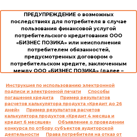
ПРЕДУПРЕЖДЕНИЕ о возможных
последствиях для потребителя в случае
пользования финансовой услугой
потребительского кредитования ООО
«БИЗНЕС ПОЗИКА» или неисполнения
потребителем обязанностей,
предусмотренных договором о
потребительском кредите, заключенным
между ООО «БИЗНЕС ПОЗИКА» (далее –
Общество/Кредитодатель) и потребителем
1. Возможные последствия для потребителя в
Инструкция по использованию электронной
подписи и электронной печати
Способы
случае пользования потребительским
погашения кредита
Пример результатов
кредитом или невыполнение им обязанностей
расчетов калькулятора продукта «Кредит до 26
согласно договору о потребительском кредите,
дней»
Пример результатов расчетов
включая просрочку выполнения обязательств
калькулятора продуктов «Кредит 4 месяца и
по уплате платежей, а также размер неустойки,
кредит 6 месяцев»
Объявление о проведении
процентной ставки, других платежей,
конкурса по отбору субъектов аудиторской
применяемых или взимаемых в случае
деятельности
Права потребителя на отказ от