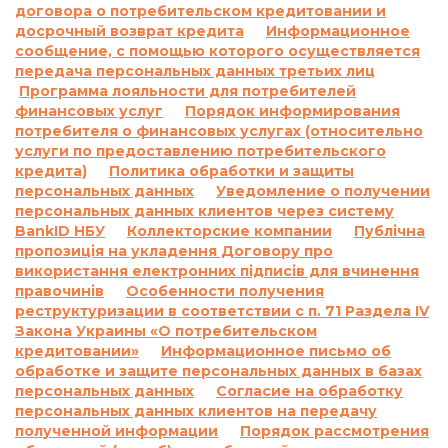
договора о потребительском кредитовании и
невыполнения обязательства по договору о
досрочный возврат кредита
Информационное
потребительском кредите:
сообщение, с помощью которого осуществляется
1.1.
Ответственность за просрочку
передача персональных данных третьих лиц
выполнения и/или невыполнение условий
Программа лояльности для потребителей
договора:
финансовых услуг
Порядок информирования
По договору о предоставлении кредита по
потребителя о финансовых услугах (относительно
услуги по предоставлению потребительского
продукту «Кредит до 26 дней»:
кредита)
Политика обработки и защиты
Согласно п. 7.5. Договора о предоставлении
персональных данных
Уведомление о получении
кредита:
персональных данных клиентов через систему
«В случае просрочки выполнения Заемщиком
BankID НБУ
Коллекторские компании
Публічна
денежного обязательства по уплате процентов
пропозиція на укладення Договору про
за пользование Кредитом и/или Комиссии и/
використання електронних підписів для вчинення
или суммы Кредита в определенные
правочинів
Особенности получения
реструктуризации в соответствии с п. 71 Раздела IV
Договором сроки, на основании положений
Закона Украины «О потребительском
части 2 статьи 625 Гражданского кодекса
кредитовании»
Информационное письмо об
Украины Кредитодатель имеет право
обработке и защите персональных данных в базах
требовать, а Заемщик обязан уплатить
персональных данных
Согласие на обработку
Кредитодателю сумму задолженности с учетом
персональных данных клиентов на передачу
3700 (три тысячи семьсот) процентов годовых
полученной информации
Порядок рассмотрения