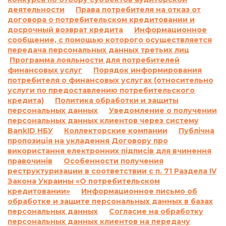
применяемых или взимаемых в случае
деятельности
Права потребителя на отказ от
договора о потребительском кредитовании и
невыполнения обязательства по договору о
досрочный возврат кредита
Информационное
потребительском кредите:
сообщение, с помощью которого осуществляется
1.1.
Ответственность за просрочку
передача персональных данных третьих лиц
выполнения и/или невыполнение условий
Программа лояльности для потребителей
договора:
финансовых услуг
Порядок информирования
По договору о предоставлении кредита по
потребителя о финансовых услугах (относительно
услуги по предоставлению потребительского
продукту «Кредит до 26 дней»:
кредита)
Политика обработки и защиты
Согласно п. 7.5. Договора о предоставлении
персональных данных
Уведомление о получении
кредита:
персональных данных клиентов через систему
«В случае просрочки выполнения Заемщиком
BankID НБУ
Коллекторские компании
Публічна
денежного обязательства по уплате процентов
пропозиція на укладення Договору про
за пользование Кредитом и/или Комиссии и/
використання електронних підписів для вчинення
или суммы Кредита в определенные
правочинів
Особенности получения
реструктуризации в соответствии с п. 71 Раздела IV
Договором сроки, на основании положений
Закона Украины «О потребительском
части 2 статьи 625 Гражданского кодекса
кредитовании»
Информационное письмо об
Украины Кредитодатель имеет право
обработке и защите персональных данных в базах
требовать, а Заемщик обязан уплатить
персональных данных
Согласие на обработку
Кредитодателю сумму задолженности с учетом
персональных данных клиентов на передачу