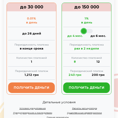
до
30 000
до
150 000
0.01
%
1
%
в день
в день
до 26 дней
до 4 мес.
до 6 мес.
Периодичность платежа
Периодичность платежа
в конце срока
раз в 2 недели
Количество платежей
Количество платежей
1
8
12
Периодический платеж
Периодический платеж
1,212
грн
240
грн
200
грн
ПОЛУЧИТЬ ДЕНЬГИ
ПОЛУЧИТЬ ДЕНЬГИ
Детальные условия
Условия кредитования
Расчеты калькулятора
Предупреждение о последствиях
Существенные характеристики
Прочие документы