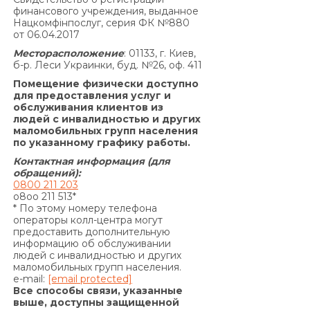
финансового учреждения, выданное
основании Договора, не может превышать
Нацкомфінпослуг, серия ФК №880
половины суммы Кредита, полученной
от 06.04.2017
Заемщиком от Кредитодателя по Договору, и
Месторасположение
: 01133, г. Киев,
не может быть увеличена по договоренности
б-р. Леси Украинки, буд. №26, оф. 411
Сторон.»
Помещение физически доступно
По договору о предоставлении кредита по
для предоставления услуг и
обслуживания клиентов из
продукту «Кредит 4/6 месяцев»:
людей с инвалидностью и других
Согласно п. 7.5. Договора:
маломобильных групп населения
«В случае просрочки выполнения Заемщиком
по указанному графику работы.
денежного обязательства по уплате процентов
Контактная информация (для
за пользование Кредитом и/или Комиссии за
обращений):
0800 211 203
выдачу Кредита (если условия Договора
o8oo 211 513*
предусматривают уплату комиссии за выдачу
* По этому номеру телефона
операторы колл-центра могут
Кредита) и/или Комиссии за выдачу в Кредит
предоставить дополнительную
дополнительных денежных средств (если
информацию об обслуживании
условия дополнительного соглашения к
людей с инвалидностью и других
маломобильных групп населения.
Договору предусматривают уплату комиссии за
e-mail:
[email protected]
выдачу в Кредит дополнительных денежных
Все способы связи, указанные
средств) и/или суммы Кредита в
выше, доступны защищенной