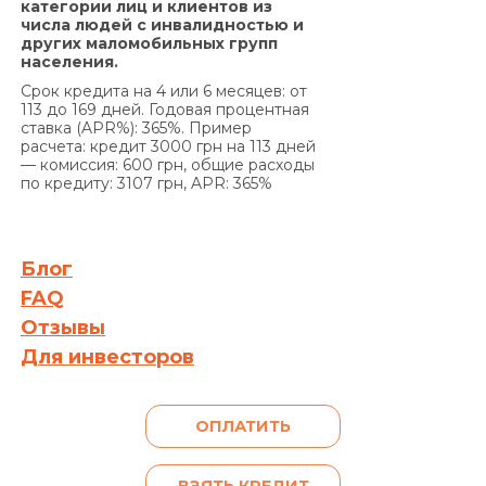
категории лиц и клиентов из
определенные настоящим Договором сроки, на
числа людей с инвалидностью и
основании положений части 2 статьи 625
других маломобильных групп
Гражданского кодекса Украины Кредитодатель
населения.
имеет право требовать, а Заемщик обязан
Срок кредита на 4 или 6 месяцев: от
уплатить Кредитодателю сумму задолженности
113 до 169 дней. Годовая процентная
ставка (APR%): 365%. Пример
с учетом 3700 (три тысячи семьсот) процентов
расчета: кредит 3000 грн на 113 дней
годовых от просроченной суммы
— комиссия: 600 грн, общие расходы
задолженности. Проценты годовых, указанные в
по кредиту: 3107 грн, APR: 365%
настоящем пункте выше, начисляются за
каждый день просрочки на сумму
задолженности, включающую просроченные
Блог
проценты за пользование Кредитом и/или
FAQ
сумму просроченной Комиссии за выдачу
Отзывы
Кредита (если условия Договора
Для инвесторов
предусматривают уплату комиссии за выдачу
Кредита), и/или Комиссии за выдачу в Кредит
дополнительных денежных средств (если
ОПЛАТИТЬ
условия дополнительного соглашения к
Договору предусматривают уплату комиссии за
выдачу в Кредит дополнительных денежных
ВЗЯТЬ КРЕДИТ