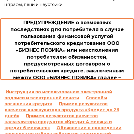
штрафы, пени и неустойки.
ПРЕДУПРЕЖДЕНИЕ о возможных
последствиях для потребителя в случае
пользования финансовой услугой
потребительского кредитования ООО
«БИЗНЕС ПОЗИКА» или неисполнения
потребителем обязанностей,
предусмотренных договором о
потребительском кредите, заключенным
между ООО «БИЗНЕС ПОЗИКА» (далее –
Общество/Кредитодатель) и потребителем
1. Возможные последствия для потребителя в
Инструкция по использованию электронной
подписи и электронной печати
Способы
случае пользования потребительским
погашения кредита
Пример результатов
кредитом или невыполнение им обязанностей
расчетов калькулятора продукта «Кредит до 26
согласно договору о потребительском кредите,
дней»
Пример результатов расчетов
включая просрочку выполнения обязательств
калькулятора продуктов «Кредит 4 месяца и
по уплате платежей, а также размер неустойки,
кредит 6 месяцев»
Объявление о проведении
процентной ставки, других платежей,
конкурса по отбору субъектов аудиторской