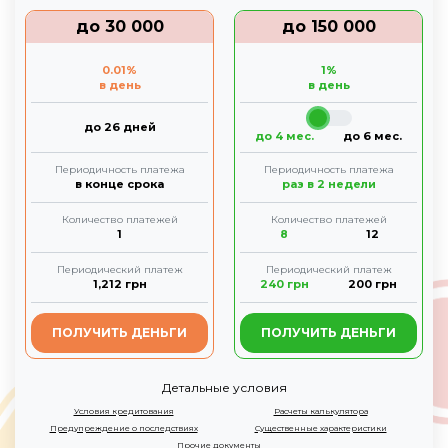
до
30 000
до
150 000
0.01
%
1
%
в день
в день
до 26 дней
до 4 мес.
до 6 мес.
Периодичность платежа
Периодичность платежа
в конце срока
раз в 2 недели
Количество платежей
Количество платежей
1
8
12
Периодический платеж
Периодический платеж
1,212
грн
240
грн
200
грн
ПОЛУЧИТЬ ДЕНЬГИ
ПОЛУЧИТЬ ДЕНЬГИ
Детальные условия
Условия кредитования
Расчеты калькулятора
Предупреждение о последствиях
Существенные характеристики
Прочие документы