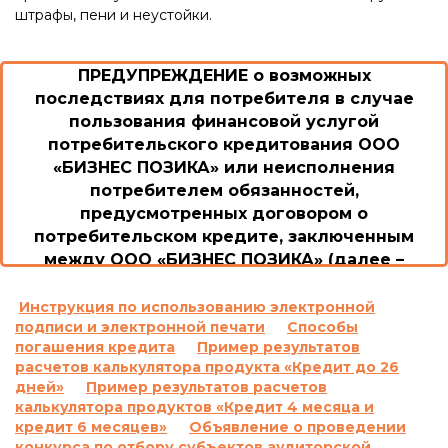
штрафы, пени и неустойки.
ПРЕДУПРЕЖДЕНИЕ о возможных
последствиях для потребителя в случае
пользования финансовой услугой
потребительского кредитования ООО
«БИЗНЕС ПОЗИКА» или неисполнения
потребителем обязанностей,
предусмотренных договором о
потребительском кредите, заключенным
между ООО «БИЗНЕС ПОЗИКА» (далее –
Общество/Кредитодатель) и потребителем
1. Возможные последствия для потребителя в
Инструкция по использованию электронной
подписи и электронной печати
Способы
случае пользования потребительским
погашения кредита
Пример результатов
кредитом или невыполнение им обязанностей
расчетов калькулятора продукта «Кредит до 26
согласно договору о потребительском кредите,
дней»
Пример результатов расчетов
включая просрочку выполнения обязательств
калькулятора продуктов «Кредит 4 месяца и
по уплате платежей, а также размер неустойки,
кредит 6 месяцев»
Объявление о проведении
процентной ставки, других платежей,
конкурса по отбору субъектов аудиторской