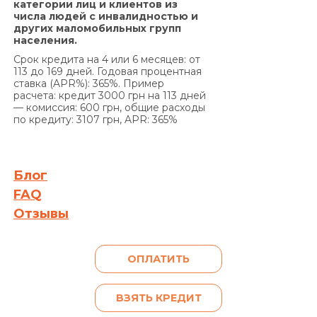
категории лиц и клиентов из
определенные настоящим Договором сроки, на
числа людей с инвалидностью и
основании положений части 2 статьи 625
других маломобильных групп
Гражданского кодекса Украины Кредитодатель
населения.
имеет право требовать, а Заемщик обязан
Срок кредита на 4 или 6 месяцев: от
уплатить Кредитодателю сумму задолженности
113 до 169 дней. Годовая процентная
ставка (APR%): 365%. Пример
с учетом 3700 (три тысячи семьсот) процентов
расчета: кредит 3000 грн на 113 дней
годовых от просроченной суммы
— комиссия: 600 грн, общие расходы
задолженности. Проценты годовых, указанные в
по кредиту: 3107 грн, APR: 365%
настоящем пункте выше, начисляются за
каждый день просрочки на сумму
задолженности, включающую просроченные
Блог
проценты за пользование Кредитом и/или
FAQ
сумму просроченной Комиссии за выдачу
Отзывы
Кредита (если условия Договора
предусматривают уплату комиссии за выдачу
Кредита), и/или Комиссии за выдачу в Кредит
ОПЛАТИТЬ
дополнительных денежных средств (если
условия дополнительного соглашения к
ВЗЯТЬ КРЕДИТ
Договору предусматривают уплату комиссии за
выдачу в Кредит дополнительных денежных