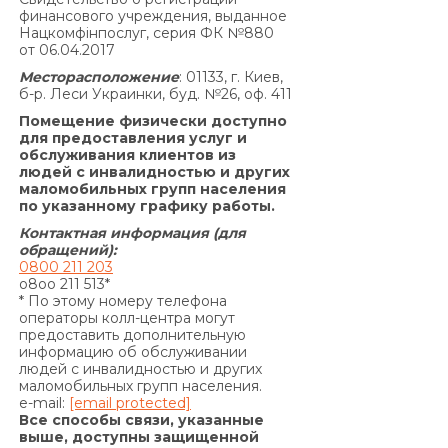
финансового учреждения, выданное
основании Договора, не может превышать
Нацкомфінпослуг, серия ФК №880
половины суммы Кредита, полученной
от 06.04.2017
Заемщиком от Кредитодателя по Договору, и
Месторасположение
: 01133, г. Киев,
не может быть увеличена по договоренности
б-р. Леси Украинки, буд. №26, оф. 411
Сторон.»
Помещение физически доступно
По договору о предоставлении кредита по
для предоставления услуг и
обслуживания клиентов из
продукту «Кредит 4/6 месяцев»:
людей с инвалидностью и других
Согласно п. 7.5. Договора:
маломобильных групп населения
«В случае просрочки выполнения Заемщиком
по указанному графику работы.
денежного обязательства по уплате процентов
Контактная информация (для
за пользование Кредитом и/или Комиссии за
обращений):
0800 211 203
выдачу Кредита (если условия Договора
o8oo 211 513*
предусматривают уплату комиссии за выдачу
* По этому номеру телефона
операторы колл-центра могут
Кредита) и/или Комиссии за выдачу в Кредит
предоставить дополнительную
дополнительных денежных средств (если
информацию об обслуживании
условия дополнительного соглашения к
людей с инвалидностью и других
маломобильных групп населения.
Договору предусматривают уплату комиссии за
e-mail:
[email protected]
выдачу в Кредит дополнительных денежных
Все способы связи, указанные
средств) и/или суммы Кредита в
выше, доступны защищенной