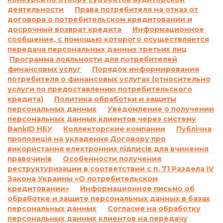
применяемых или взимаемых в случае
деятельности
Права потребителя на отказ от
договора о потребительском кредитовании и
невыполнения обязательства по договору о
досрочный возврат кредита
Информационное
потребительском кредите:
сообщение, с помощью которого осуществляется
1.1.
Ответственность за просрочку
передача персональных данных третьих лиц
выполнения и/или невыполнение условий
Программа лояльности для потребителей
договора:
финансовых услуг
Порядок информирования
По договору о предоставлении кредита по
потребителя о финансовых услугах (относительно
услуги по предоставлению потребительского
продукту «Кредит до 26 дней»:
кредита)
Политика обработки и защиты
Согласно п. 7.5. Договора о предоставлении
персональных данных
Уведомление о получении
кредита:
персональных данных клиентов через систему
«В случае просрочки выполнения Заемщиком
BankID НБУ
Коллекторские компании
Публічна
денежного обязательства по уплате процентов
пропозиція на укладення Договору про
за пользование Кредитом и/или Комиссии и/
використання електронних підписів для вчинення
или суммы Кредита в определенные
правочинів
Особенности получения
реструктуризации в соответствии с п. 71 Раздела IV
Договором сроки, на основании положений
Закона Украины «О потребительском
части 2 статьи 625 Гражданского кодекса
кредитовании»
Информационное письмо об
Украины Кредитодатель имеет право
обработке и защите персональных данных в базах
требовать, а Заемщик обязан уплатить
персональных данных
Согласие на обработку
Кредитодателю сумму задолженности с учетом
персональных данных клиентов на передачу