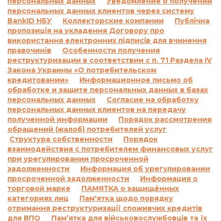
персональных данных
Уведомление о получении
кредита:
персональных данных клиентов через систему
«В случае просрочки выполнения Заемщиком
BankID НБУ
Коллекторские компании
Публічна
денежного обязательства по уплате процентов
пропозиція на укладення Договору про
за пользование Кредитом и/или Комиссии и/
використання електронних підписів для вчинення
или суммы Кредита в определенные
правочинів
Особенности получения
реструктуризации в соответствии с п. 71 Раздела IV
Договором сроки, на основании положений
Закона Украины «О потребительском
части 2 статьи 625 Гражданского кодекса
кредитовании»
Информационное письмо об
Украины Кредитодатель имеет право
обработке и защите персональных данных в базах
требовать, а Заемщик обязан уплатить
персональных данных
Согласие на обработку
Кредитодателю сумму задолженности с учетом
персональных данных клиентов на передачу
3700 (три тысячи семьсот) процентов годовых
полученной информации
Порядок рассмотрения
от просроченной суммы задолженности.
обращений (жалоб) потребителей услуг
Структура собственности
Порядок
Проценты годовых, указанные в настоящем
взаимодействия с потребителем финансовых услуг
пункте выше, начисляются за каждый день
при урегулировании просроченной
просрочки на сумму задолженности,
задолженности
Информация об урегулировании
включающую просроченные проценты за
просроченной задолженности
Информация о
пользование Кредитом и/или сумму
торговой марке
ПАМЯТКА о защищённых
просроченной Комиссии и/или на
категориях лиц
Пам'ятка щодо порядку
отримання реструктуризації споживчих кредитів
просроченную сумму Кредита, и не
для ВПО
Пам’ятка для військовослужбовців та їх
начисляются на ранее начисленные проценты