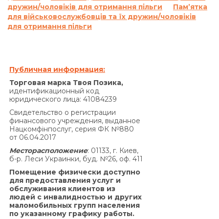
дружин/чоловіків для отримання пільги
Пам’ятка
на основании статьи 625 Гражданского кодекса
для військовослужбовців та їх дружин/чоловіків
Украины.
для отримання пільги
Кредитодатель не начисляет проценты годовых
в соответствии с настоящим пунктом Договора
на сумму задолженности, которая меньше 100
(сто) гривен 00 копеек.
Публичная информация:
Совокупная сумма начисленных процентов
Торговая марка Твоя Позика,
годовых на основании Договора и других
идентификационный код
юридического лица: 41084239
платежей, подлежащих уплате Заемщиком за
нарушение исполнения обязательств на
Свидетельство о регистрации
финансового учреждения, выданное
основании Договора, не может превышать
Нацкомфінпослуг, серия ФК №880
половины суммы Кредита, полученной
от 06.04.2017
Заемщиком от Кредитодателя по Договору, и
Месторасположение
: 01133, г. Киев,
не может быть увеличена по договоренности
б-р. Леси Украинки, буд. №26, оф. 411
Сторон.»
Помещение физически доступно
По договору о предоставлении кредита по
для предоставления услуг и
обслуживания клиентов из
продукту «Кредит 4/6 месяцев»:
людей с инвалидностью и других
Согласно п. 7.5. Договора:
маломобильных групп населения
«В случае просрочки выполнения Заемщиком
по указанному графику работы.