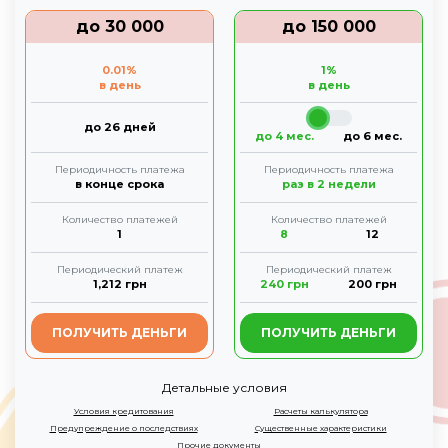
до
30 000
до
150 000
0.01
%
1
%
в день
в день
до 26 дней
до 4 мес.
до 6 мес.
Периодичность платежа
Периодичность платежа
в конце срока
раз в 2 недели
Количество платежей
Количество платежей
1
8
12
Периодический платеж
Периодический платеж
1,212
грн
240
грн
200
грн
ПОЛУЧИТЬ ДЕНЬГИ
ПОЛУЧИТЬ ДЕНЬГИ
Детальные условия
Условия кредитования
Расчеты калькулятора
Предупреждение о последствиях
Существенные характеристики
Прочие документы