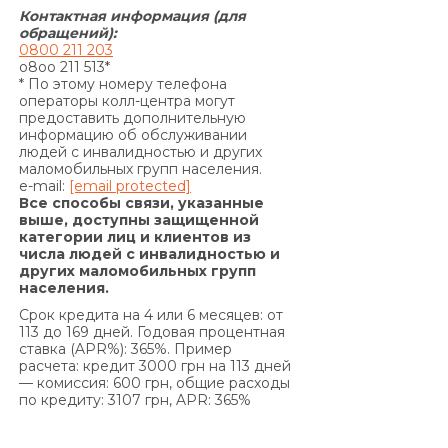
денежного обязательства по уплате процентов
Контактная информация (для
за пользование Кредитом и/или Комиссии за
обращений):
0800 211 203
выдачу Кредита (если условия Договора
o8oo 211 513*
предусматривают уплату комиссии за выдачу
* По этому номеру телефона
операторы колл-центра могут
Кредита) и/или Комиссии за выдачу в Кредит
предоставить дополнительную
дополнительных денежных средств (если
информацию об обслуживании
условия дополнительного соглашения к
людей с инвалидностью и других
маломобильных групп населения.
Договору предусматривают уплату комиссии за
e-mail:
[email protected]
выдачу в Кредит дополнительных денежных
Все способы связи, указанные
средств) и/или суммы Кредита в
выше, доступны защищенной
категории лиц и клиентов из
определенные настоящим Договором сроки, на
числа людей с инвалидностью и
основании положений части 2 статьи 625
других маломобильных групп
Гражданского кодекса Украины Кредитодатель
населения.
имеет право требовать, а Заемщик обязан
Срок кредита на 4 или 6 месяцев: от
уплатить Кредитодателю сумму задолженности
113 до 169 дней. Годовая процентная
ставка (APR%): 365%. Пример
с учетом 3700 (три тысячи семьсот) процентов
расчета: кредит 3000 грн на 113 дней
годовых от просроченной суммы
— комиссия: 600 грн, общие расходы
задолженности. Проценты годовых, указанные в
по кредиту: 3107 грн, APR: 365%
настоящем пункте выше, начисляются за
каждый день просрочки на сумму