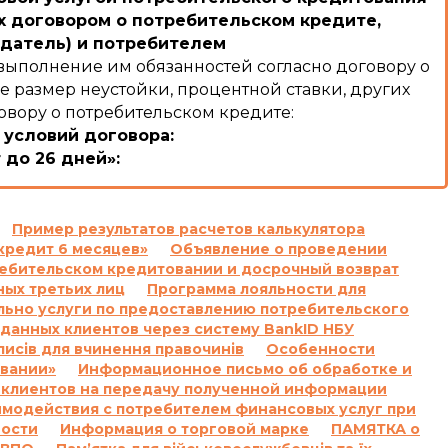
 договором о потребительском кредите,
датель) и потребителем
выполнение им обязанностей согласно договору о
е размер неустойки, процентной ставки, других
овору о потребительском кредите:
 условий договора:
 до 26 дней»:
:
льзование Кредитом и/или Комиссии и/или суммы
ого кодекса Украины Кредитодатель имеет право
Пример результатов расчетов калькулятора
кредит 6 месяцев»
Объявление о проведении
ячи семьсот) процентов годовых от просроченной
требительском кредитовании и досрочный возврат
ых третьих лиц
Программа лояльности для
очки на сумму задолженности, включающую
льно услуги по предоставлению потребительского
осроченную сумму Кредита, и не начисляются на
данных клиентов через систему BankID НБУ
 кодекса Украины.
писів для вчинення правочинів
Особенности
умму задолженности, которая меньше 100 (сто)
овании»
Информационное письмо об обработке и
 клиентов на передачу полученной информации
имодействия с потребителем финансовых услуг при
 подлежащих уплате Заемщиком за нарушение
ности
Информация о торговой марке
ПАМЯТКА о
, полученной Заемщиком от Кредитодателя по