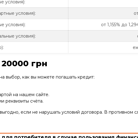
е условия):
ртные условия):
о
е условия):
от 1,155% до 1,2
льные условия):
):
еж
 20000 грн
а выбор, как вы можете погашать кредит:
ртой на нашем сайте.
ии реквизиты счёта.
 выгодно, если не нарушать условий договора. В противном 
для потребителя в случае пользования финансо