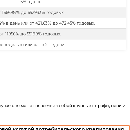
1,5% в день.
т 166698% до 652933% годовых.
94% в день или от 421,63% до 472,45% годовых.
от 11956% до 55199% годовых.
енедельно или раз в 2 недели.
случае оно может повлечь за собой крупные штрафы, пени и
вой услугой потребительского кредитования