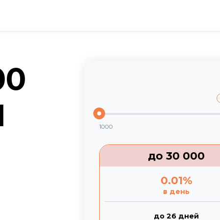
00
Н
1000
до
30 000
0.01
%
в день
до 26 дней