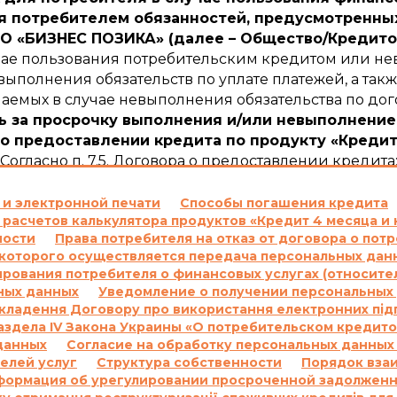
 потребителем обязанностей, предусмотренных
 «БИЗНЕС ПОЗИКА» (далее – Общество/Кредито
учае пользования потребительским кредитом или не
ыполнения обязательств по уплате платежей, а такж
емых в случае невыполнения обязательства по дог
ь за просрочку выполнения и/или невыполнение
о предоставлении кредита по продукту «Кредит
Согласно п. 7.5. Договора о предоставлении кредита
ежного обязательства по уплате процентов за по
сновании положений части 2 статьи 625 Гражданск
 и электронной печати
Способы погашения кредита
 расчетов калькулятора продуктов «Кредит 4 месяца и 
ателю сумму задолженности с учетом 3700 (три тыс
ности
Права потребителя на отказ от договора о по
суммы задолженности.
оторого осуществляется передача персональных данн
м пункте выше, начисляются за каждый день проср
ования потребителя о финансовых услугах (относите
м и/или сумму просроченной Комиссии и/или на пр
ных данных
Уведомление о получении персональных 
е проценты на основании статьи 625 Гражданского
укладення Договору про використання електронних під
 в соответствии с настоящим пунктом Договора на с
 Раздела IV Закона Украины «О потребительском кредит
гривен 00 копеек.
данных
Согласие на обработку персональных данных
елей услуг
Структура собственности
Порядок вза
одовых на основании Договора и других платежей,
формация об урегулировании просроченной задолжен
вора, не может превышать половины суммы Кредита