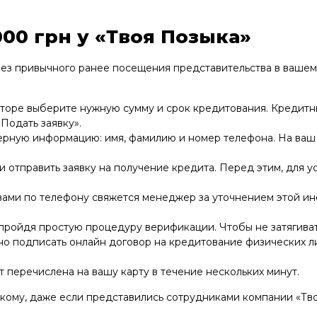
000 грн у «Твоя Позыка»
без привычного ранее посещения представительства в вашем
яторе выберите нужную сумму и срок кредитования. Кредитн
Подать заявку».
верную информацию: имя, фамилию и номер телефона. На ва
 отправить заявку на получение кредита. Перед этим, для у
с вами по телефону свяжется менеджер за уточнением этой и
 пройдя простую процедуру верификации. Чтобы не затягива
но подписать онлайн договор на кредитование физических л
 перечислена на вашу карту в течение нескольких минут.
кому, даже если представились сотрудниками компании «Тво