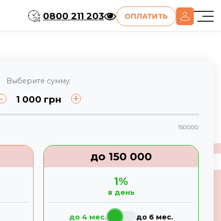
0800 211 203
ОПЛАТИТЬ
Выберите сумму:
-
+
1 000
грн
150000
до
150 000
1
%
в день
до 4 мес.
до 6 мес.