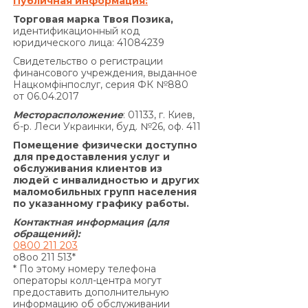
Публичная информация:
Совокупная сумма начисленных процентов
Торговая марка Твоя Позика,
годовых на основании Договора и других
идентификационный код
юридического лица: 41084239
платежей, подлежащих уплате Заемщиком за
нарушение исполнения обязательств на
Свидетельство о регистрации
финансового учреждения, выданное
основании Договора, не может превышать
Нацкомфінпослуг, серия ФК №880
половины суммы Кредита, полученной
от 06.04.2017
Заемщиком от Кредитодателя по Договору, и
Месторасположение
: 01133, г. Киев,
не может быть увеличена по договоренности
б-р. Леси Украинки, буд. №26, оф. 411
Сторон.»
Помещение физически доступно
По договору о предоставлении кредита по
для предоставления услуг и
обслуживания клиентов из
продукту «Кредит 4/6 месяцев»:
людей с инвалидностью и других
Согласно п. 7.5. Договора:
маломобильных групп населения
«В случае просрочки выполнения Заемщиком
по указанному графику работы.
денежного обязательства по уплате процентов
Контактная информация (для
за пользование Кредитом и/или Комиссии за
обращений):
0800 211 203
выдачу Кредита (если условия Договора
o8oo 211 513*
предусматривают уплату комиссии за выдачу
* По этому номеру телефона
операторы колл-центра могут
Кредита) и/или Комиссии за выдачу в Кредит
предоставить дополнительную
дополнительных денежных средств (если
информацию об обслуживании