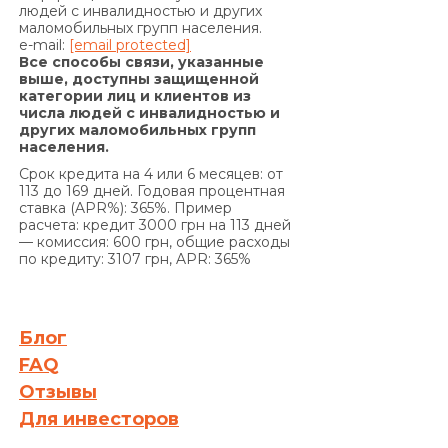
условия дополнительного соглашения к
людей с инвалидностью и других
маломобильных групп населения.
Договору предусматривают уплату комиссии за
e-mail:
[email protected]
выдачу в Кредит дополнительных денежных
Все способы связи, указанные
средств) и/или суммы Кредита в
выше, доступны защищенной
категории лиц и клиентов из
определенные настоящим Договором сроки, на
числа людей с инвалидностью и
основании положений части 2 статьи 625
других маломобильных групп
Гражданского кодекса Украины Кредитодатель
населения.
имеет право требовать, а Заемщик обязан
Срок кредита на 4 или 6 месяцев: от
уплатить Кредитодателю сумму задолженности
113 до 169 дней. Годовая процентная
ставка (APR%): 365%. Пример
с учетом 3700 (три тысячи семьсот) процентов
расчета: кредит 3000 грн на 113 дней
годовых от просроченной суммы
— комиссия: 600 грн, общие расходы
задолженности. Проценты годовых, указанные в
по кредиту: 3107 грн, APR: 365%
настоящем пункте выше, начисляются за
каждый день просрочки на сумму
задолженности, включающую просроченные
Блог
проценты за пользование Кредитом и/или
FAQ
сумму просроченной Комиссии за выдачу
Отзывы
Кредита (если условия Договора
Для инвесторов
предусматривают уплату комиссии за выдачу
Кредита), и/или Комиссии за выдачу в Кредит