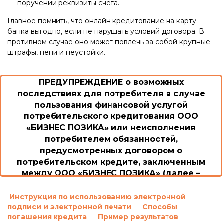
поручении реквизиты счёта.
Главное помнить, что онлайн кредитование на карту
банка выгодно, если не нарушать условий договора. В
противном случае оно может повлечь за собой крупные
штрафы, пени и неустойки.
ПРЕДУПРЕЖДЕНИЕ о возможных
последствиях для потребителя в случае
пользования финансовой услугой
потребительского кредитования ООО
«БИЗНЕС ПОЗИКА» или неисполнения
потребителем обязанностей,
предусмотренных договором о
потребительском кредите, заключенным
между ООО «БИЗНЕС ПОЗИКА» (далее –
Общество/Кредитодатель) и потребителем
1. Возможные последствия для потребителя в
Инструкция по использованию электронной
подписи и электронной печати
Способы
случае пользования потребительским
погашения кредита
Пример результатов
кредитом или невыполнение им обязанностей