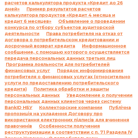
расчетов калькулятора продукта «Кредит до 26
согласно договору о потребительском кредите,
дней»
Пример результатов расчетов
включая просрочку выполнения обязательств
калькулятора продуктов «Кредит 4 месяца и
по уплате платежей, а также размер неустойки,
кредит 6 месяцев»
Объявление о проведении
процентной ставки, других платежей,
конкурса по отбору субъектов аудиторской
применяемых или взимаемых в случае
деятельности
Права потребителя на отказ от
договора о потребительском кредитовании и
невыполнения обязательства по договору о
досрочный возврат кредита
Информационное
потребительском кредите:
сообщение, с помощью которого осуществляется
1.1.
Ответственность за просрочку
передача персональных данных третьих лиц
выполнения и/или невыполнение условий
Программа лояльности для потребителей
договора:
финансовых услуг
Порядок информирования
По договору о предоставлении кредита по
потребителя о финансовых услугах (относительно
услуги по предоставлению потребительского
продукту «Кредит до 26 дней»:
кредита)
Политика обработки и защиты
Согласно п. 7.5. Договора о предоставлении
персональных данных
Уведомление о получении
кредита:
персональных данных клиентов через систему
«В случае просрочки выполнения Заемщиком
BankID НБУ
Коллекторские компании
Публічна
денежного обязательства по уплате процентов
пропозиція на укладення Договору про
за пользование Кредитом и/или Комиссии и/
використання електронних підписів для вчинення
или суммы Кредита в определенные
правочинів
Особенности получения
реструктуризации в соответствии с п. 71 Раздела IV
Договором сроки, на основании положений