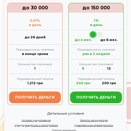
до
30 000
до
150 000
0.01
%
1
%
в день
в день
до 26 дней
до 4 мес.
до 6 мес.
Периодичность платежа
Периодичность платежа
в конце срока
раз в 2 недели
Количество платежей
Количество платежей
1
8
12
Периодический платеж
Периодический платеж
1,212
грн
240
грн
200
грн
ПОЛУЧИТЬ ДЕНЬГИ
ПОЛУЧИТЬ ДЕНЬГИ
Детальные условия
Условия кредитования
Расчеты калькулятора
Предупреждение о последствиях
Существенные характеристики
Прочие документы