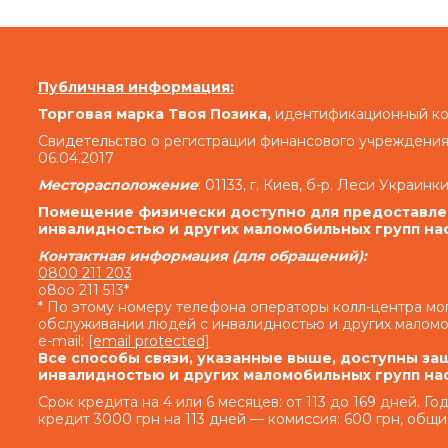
«В случае просрочки выполнения Заемщиком д
Кредита (если условия Договора предусматр
Публичная информация:
денежных средств (если условия дополнительн
денежных средств) и/или суммы Кредита в опр
Торговая марка Твоя Позика,
идентификационный код
кодекса Украины Кредитодатель имеет право тр
Свидетельство о регистрации финансового учреждения
06.04.2017
семьсот) процентов годовых от просроченной су
день просрочки на сумму задолженности, вкл
Месторасположение
: 01133, г. Киев, б-р. Леси Украинки
выдачу Кредита (если условия Договора предусм
Помещение физически доступно для предоставлен
денежных средств (если условия дополнительн
инвалидностью и других маломобильных групп на
денежных средств) и/или на просроченную сумму
Контактная информация (для обращений):
0800 211 203
o8oo 211 513*
Кредитодатель не начисляет проценты годовых
* По этому номеру телефона операторы колл-центра м
обслуживании людей с инвалидностью и других маломо
e-mail:
[email protected]
Совокупная сумма начисленных процентов г
Все способы связи, указанные выше, доступны за
нарушение исполнения обязательств на о
инвалидностью и других маломобильных групп на
Кредитодателя по Договору, с учетом допол
Срок кредита на 4 или 6 месяцев: от 113 до 169 дней. Г
дополнительных согла
кредит 3000 грн на 113 дней — комиссия: 600 грн, общи
1.2.
Право финансового учреждения в оп