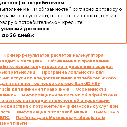
датель) и потребителем
выполнение им обязанностей согласно договору о
е размер неустойки, процентной ставки, других
овору о потребительском кредите:
 условий договора:
 до 26 дней»:
:
льзование Кредитом и/или Комиссии и/или суммы
ого кодекса Украины Кредитодатель имеет право
Пример результатов расчетов калькулятора
кредит 6 месяцев»
Объявление о проведении
ячи семьсот) процентов годовых от просроченной
требительском кредитовании и досрочный возврат
ых третьих лиц
Программа лояльности для
очки на сумму задолженности, включающую
льно услуги по предоставлению потребительского
осроченную сумму Кредита, и не начисляются на
данных клиентов через систему BankID НБУ
 кодекса Украины.
писів для вчинення правочинів
Особенности
умму задолженности, которая меньше 100 (сто)
овании»
Информационное письмо об обработке и
 клиентов на передачу полученной информации
имодействия с потребителем финансовых услуг при
 подлежащих уплате Заемщиком за нарушение
ности
Информация о торговой марке
ПАМЯТКА о
, полученной Заемщиком от Кредитодателя по
 ВПО
Пам’ятка для військовослужбовців та їх
торон.»
мання пільги
4/6 месяцев»: