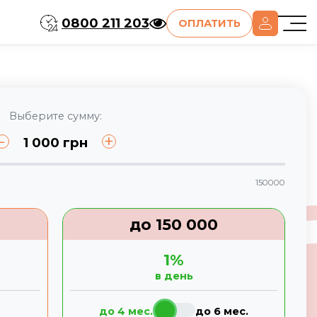
0800 211 203
ОПЛАТИТЬ
Выберите сумму:
-
+
1 000
грн
150000
до
150 000
1
%
в день
до 4 мес.
до 6 мес.