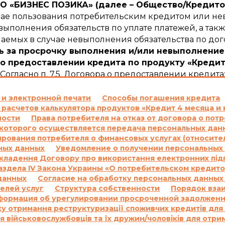
 «БИЗНЕС ПОЗИКА» (далее – Общество/Кредито
учае пользования потребительским кредитом или не
ыполнения обязательств по уплате платежей, а такж
емых в случае невыполнения обязательства по дог
ь за просрочку выполнения и/или невыполнение
о предоставлении кредита по продукту «Кредит
Согласно п. 7.5. Договора о предоставлении кредита
ежного обязательства по уплате процентов за по
сновании положений части 2 статьи 625 Гражданск
 и электронной печати
Способы погашения кредита
 расчетов калькулятора продуктов «Кредит 4 месяца и 
ателю сумму задолженности с учетом 3700 (три тыс
ности
Права потребителя на отказ от договора о по
суммы задолженности.
оторого осуществляется передача персональных данн
м пункте выше, начисляются за каждый день проср
ования потребителя о финансовых услугах (относите
м и/или сумму просроченной Комиссии и/или на пр
ных данных
Уведомление о получении персональных 
е проценты на основании статьи 625 Гражданского
укладення Договору про використання електронних під
 в соответствии с настоящим пунктом Договора на с
 Раздела IV Закона Украины «О потребительском кредит
гривен 00 копеек.
данных
Согласие на обработку персональных данных
елей услуг
Структура собственности
Порядок вза
одовых на основании Договора и других платежей,
формация об урегулировании просроченной задолжен
вора, не может превышать половины суммы Кредита
у отримання реструктуризації споживчих кредитів для
ру, и не может быть увеличена по договоренности С
я військовослужбовців та їх дружин/чоловіків для отри
о предоставлении кредита по продукту «Кредит 