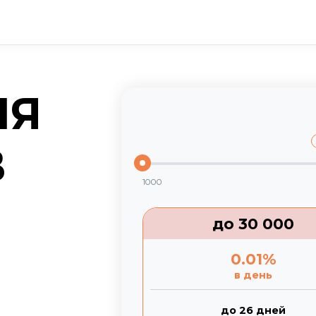
ЛЯ
В
1000
до
30 000
0.01
%
в день
до 26 дней