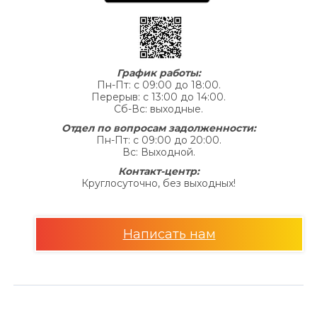
других платежей, подлежащих уплате
Заемщиком за нарушение исполнения
обязательств на основании Договора, не может
превышать половины суммы Кредита,
График работы:
полученной Заемщиком от Кредитодателя по
Пн-Пт: с 09:00 до 18:00.
Договору, с учетом дополнительных денежных
Перерыв: с 13:00 до 14:00.
Сб-Вс: выходные.
средств, полученных Заемщиком от
Кредитодателя на основании заключенных
Отдел по вопросам задолженности:
Пн-Пт: с 09:00 до 20:00.
дополнительных соглашений к Договору, и не
Вс: Выходной.
может быть увеличена по договоренности
Контакт-центр:
Сторон.»
Круглосуточно, без выходных!
1.2.
Право финансового учреждения в
определенных договором случаях
требовать досрочного погашения платежей
Написать нам
по кредиту и возмещения ущерба,
причиненного ему нарушением
обязательства:
По договору о предоставлении кредита по
продукту «Кредит 4/6 месяцев»: