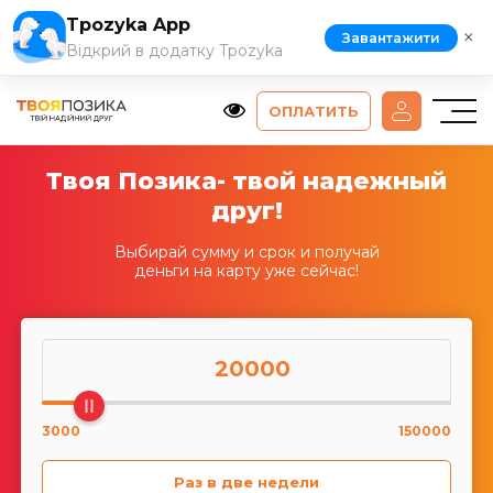
Tpozyka App
×
Завантажити
Відкрий в додатку Tpozyka
ОПЛАТИТЬ
Твоя Позика- твой надежный
друг!
Выбирай сумму и срок и получай
деньги на карту уже сейчас!
20000
3000
150000
Раз в две недели