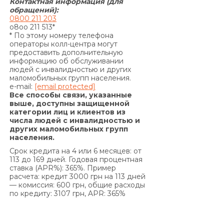
Контактная информация (для
за пользование Кредитом и/или Комиссии за
обращений):
0800 211 203
выдачу Кредита (если условия Договора
o8oo 211 513*
предусматривают уплату комиссии за выдачу
* По этому номеру телефона
операторы колл-центра могут
Кредита) и/или Комиссии за выдачу в Кредит
предоставить дополнительную
дополнительных денежных средств (если
информацию об обслуживании
условия дополнительного соглашения к
людей с инвалидностью и других
маломобильных групп населения.
Договору предусматривают уплату комиссии за
e-mail:
[email protected]
выдачу в Кредит дополнительных денежных
Все способы связи, указанные
средств) и/или суммы Кредита в
выше, доступны защищенной
категории лиц и клиентов из
определенные настоящим Договором сроки, на
числа людей с инвалидностью и
основании положений части 2 статьи 625
других маломобильных групп
Гражданского кодекса Украины Кредитодатель
населения.
имеет право требовать, а Заемщик обязан
Срок кредита на 4 или 6 месяцев: от
уплатить Кредитодателю сумму задолженности
113 до 169 дней. Годовая процентная
ставка (APR%): 365%. Пример
с учетом 3700 (три тысячи семьсот) процентов
расчета: кредит 3000 грн на 113 дней
годовых от просроченной суммы
— комиссия: 600 грн, общие расходы
задолженности. Проценты годовых, указанные в
по кредиту: 3107 грн, APR: 365%
настоящем пункте выше, начисляются за
каждый день просрочки на сумму