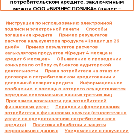
потребительском кредите, заключенным
между ООО «БИЗНЕС ПОЗИКА» (далее –
Общество/Кредитодатель) и потребителем
1. Возможные последствия для потребителя в
Инструкция по использованию электронной
подписи и электронной печати
Способы
случае пользования потребительским
погашения кредита
Пример результатов
кредитом или невыполнение им обязанностей
расчетов калькулятора продукта «Кредит до 26
согласно договору о потребительском кредите,
дней»
Пример результатов расчетов
включая просрочку выполнения обязательств
калькулятора продуктов «Кредит 4 месяца и
по уплате платежей, а также размер неустойки,
кредит 6 месяцев»
Объявление о проведении
процентной ставки, других платежей,
конкурса по отбору субъектов аудиторской
применяемых или взимаемых в случае
деятельности
Права потребителя на отказ от
договора о потребительском кредитовании и
невыполнения обязательства по договору о
досрочный возврат кредита
Информационное
потребительском кредите:
сообщение, с помощью которого осуществляется
1.1.
Ответственность за просрочку
передача персональных данных третьих лиц
выполнения и/или невыполнение условий
Программа лояльности для потребителей
договора:
финансовых услуг
Порядок информирования
По договору о предоставлении кредита по
потребителя о финансовых услугах (относительно
услуги по предоставлению потребительского
продукту «Кредит до 26 дней»:
кредита)
Политика обработки и защиты
Согласно п. 7.5. Договора о предоставлении
персональных данных
Уведомление о получении
кредита: