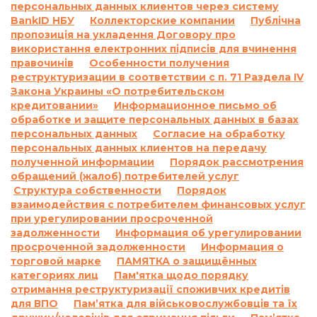
персональных данных клиентов через систему
«В случае просрочки выполнения Заемщиком
BankID НБУ
Коллекторские компании
Публічна
денежного обязательства по уплате процентов
пропозиція на укладення Договору про
за пользование Кредитом и/или Комиссии и/
використання електронних підписів для вчинення
или суммы Кредита в определенные
правочинів
Особенности получения
реструктуризации в соответствии с п. 71 Раздела IV
Договором сроки, на основании положений
Закона Украины «О потребительском
части 2 статьи 625 Гражданского кодекса
кредитовании»
Информационное письмо об
Украины Кредитодатель имеет право
обработке и защите персональных данных в базах
требовать, а Заемщик обязан уплатить
персональных данных
Согласие на обработку
Кредитодателю сумму задолженности с учетом
персональных данных клиентов на передачу
3700 (три тысячи семьсот) процентов годовых
полученной информации
Порядок рассмотрения
от просроченной суммы задолженности.
обращений (жалоб) потребителей услуг
Структура собственности
Порядок
Проценты годовых, указанные в настоящем
взаимодействия с потребителем финансовых услуг
пункте выше, начисляются за каждый день
при урегулировании просроченной
просрочки на сумму задолженности,
задолженности
Информация об урегулировании
включающую просроченные проценты за
просроченной задолженности
Информация о
пользование Кредитом и/или сумму
торговой марке
ПАМЯТКА о защищённых
просроченной Комиссии и/или на
категориях лиц
Пам'ятка щодо порядку
отримання реструктуризації споживчих кредитів
просроченную сумму Кредита, и не
для ВПО
Пам’ятка для військовослужбовців та їх
начисляются на ранее начисленные проценты