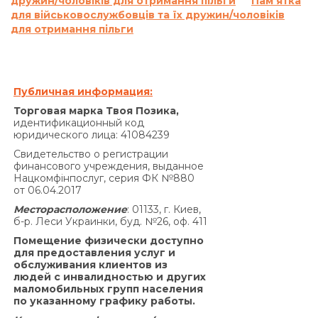
дружин/чоловіків для отримання пільги
Пам’ятка
на основании статьи 625 Гражданского кодекса
для військовослужбовців та їх дружин/чоловіків
Украины.
для отримання пільги
Кредитодатель не начисляет проценты годовых
в соответствии с настоящим пунктом Договора
на сумму задолженности, которая меньше 100
(сто) гривен 00 копеек.
Публичная информация:
Совокупная сумма начисленных процентов
Торговая марка Твоя Позика,
годовых на основании Договора и других
идентификационный код
юридического лица: 41084239
платежей, подлежащих уплате Заемщиком за
нарушение исполнения обязательств на
Свидетельство о регистрации
финансового учреждения, выданное
основании Договора, не может превышать
Нацкомфінпослуг, серия ФК №880
половины суммы Кредита, полученной
от 06.04.2017
Заемщиком от Кредитодателя по Договору, и
Месторасположение
: 01133, г. Киев,
не может быть увеличена по договоренности
б-р. Леси Украинки, буд. №26, оф. 411
Сторон.»
Помещение физически доступно
По договору о предоставлении кредита по
для предоставления услуг и
обслуживания клиентов из
продукту «Кредит 4/6 месяцев»:
людей с инвалидностью и других
Согласно п. 7.5. Договора:
маломобильных групп населения
«В случае просрочки выполнения Заемщиком
по указанному графику работы.
денежного обязательства по уплате процентов