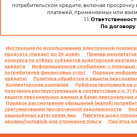
потребительском кредите, включая просрочку в
платежей, применяемых или взима
1.1.
Ответственност
По договору 
«В случае просрочки выполнения Заемщиком ден
Кредита в определенные Договором сроки, на о
Инструкция по использованию электронной подписи
продукта «Кредит до 26 дней»
Пример результатов
требовать, а Заемщик обязан уплатить Кредитод
конкурса по отбору субъектов аудиторской деятель
кредита
Информационное сообщение, с помощью к
Проценты годовых, указанные в настояще
потребителей финансовых услуг
Порядок информир
просроченные проценты за пользование Кредито
кредита)
Политика обработки и защиты персональ
ранее начисленны
Коллекторские компании
Публічна пропозиція на 
Кредитодатель не начисляет проценты годовых
получения реструктуризации в соответствии с п. 71
защите персональных данных в базах персональных 
Порядок рассмотрения обращений (жалоб) потребит
Совокупная сумма начисленных процентов г
урегулировании просроченной задолженности
Ин
исполнения обязательств на основании Дого
защищённых категориях лиц
Пам'ятка щодо порядк
Догово
дружин/чоловіків для отримання пільги
Пам’ятка дл
По договору 