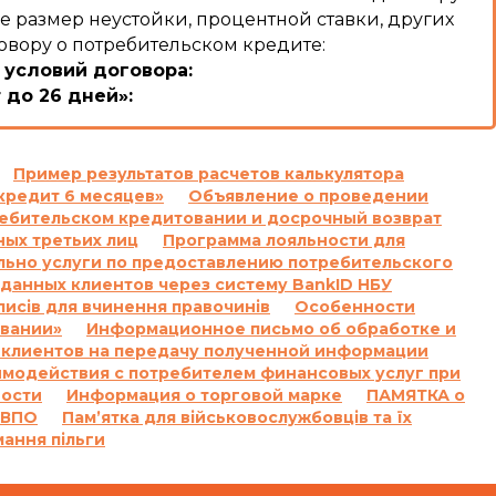
е размер неустойки, процентной ставки, других
овору о потребительском кредите:
 условий договора:
 до 26 дней»:
:
льзование Кредитом и/или Комиссии и/или суммы
ого кодекса Украины Кредитодатель имеет право
Пример результатов расчетов калькулятора
кредит 6 месяцев»
Объявление о проведении
ячи семьсот) процентов годовых от просроченной
требительском кредитовании и досрочный возврат
ых третьих лиц
Программа лояльности для
очки на сумму задолженности, включающую
льно услуги по предоставлению потребительского
осроченную сумму Кредита, и не начисляются на
данных клиентов через систему BankID НБУ
 кодекса Украины.
писів для вчинення правочинів
Особенности
умму задолженности, которая меньше 100 (сто)
овании»
Информационное письмо об обработке и
 клиентов на передачу полученной информации
имодействия с потребителем финансовых услуг при
 подлежащих уплате Заемщиком за нарушение
ности
Информация о торговой марке
ПАМЯТКА о
, полученной Заемщиком от Кредитодателя по
 ВПО
Пам’ятка для військовослужбовців та їх
торон.»
мання пільги
4/6 месяцев»: