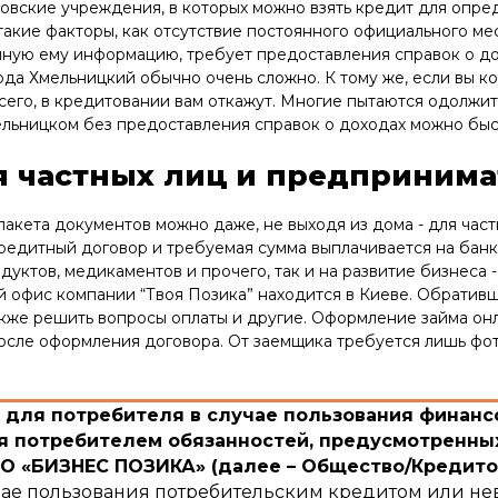
овские учреждения, в которых можно взять кредит для опре
такие факторы, как отсутствие постоянного официального ме
ную ему информацию, требует предоставления справок о дохо
ода Хмельницкий обычно очень сложно. К тому же, если вы к
сего, в кредитовании вам откажут. Многие пытаются одолжит
льницком без предоставления справок о доходах можно быст
 частных лиц и предпринима
акета документов можно даже, не выходя из дома - для част
кредитный договор и требуемая сумма выплачивается на банк
дуктов, медикаментов и прочего, так и на развитие бизнеса 
й офис компании “Твоя Позика” находится в Киеве. Обративш
акже решить вопросы оплаты и другие. Оформление займа онл
после оформления договора. От заемщика требуется лишь фот
для потребителя в случае пользования финансо
 потребителем обязанностей, предусмотренных
 «БИЗНЕС ПОЗИКА» (далее – Общество/Кредито
учае пользования потребительским кредитом или не