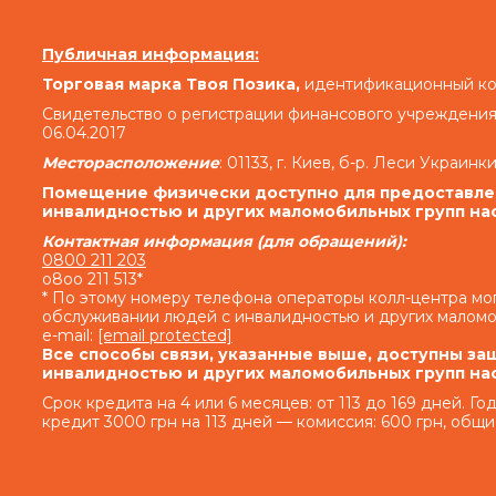
«В случае просрочки выполнения Заемщиком д
Кредита (если условия Договора предусматр
Публичная информация:
денежных средств (если условия дополнительн
денежных средств) и/или суммы Кредита в опр
Торговая марка Твоя Позика,
идентификационный код
кодекса Украины Кредитодатель имеет право тр
Свидетельство о регистрации финансового учреждения
06.04.2017
семьсот) процентов годовых от просроченной су
день просрочки на сумму задолженности, вкл
Месторасположение
: 01133, г. Киев, б-р. Леси Украинки
выдачу Кредита (если условия Договора предусм
Помещение физически доступно для предоставлен
денежных средств (если условия дополнительн
инвалидностью и других маломобильных групп на
денежных средств) и/или на просроченную сумму
Контактная информация (для обращений):
0800 211 203
o8oo 211 513*
Кредитодатель не начисляет проценты годовых
* По этому номеру телефона операторы колл-центра м
обслуживании людей с инвалидностью и других маломо
e-mail:
[email protected]
Совокупная сумма начисленных процентов г
Все способы связи, указанные выше, доступны за
нарушение исполнения обязательств на о
инвалидностью и других маломобильных групп на
Кредитодателя по Договору, с учетом допол
Срок кредита на 4 или 6 месяцев: от 113 до 169 дней. Г
дополнительных согла
кредит 3000 грн на 113 дней — комиссия: 600 грн, общи
1.2.
Право финансового учреждения в оп
возмещен
По договору 