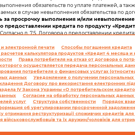
ыполнения обязательств по уплате платежей, а такж
емых в случае невыполнения обязательства по дог
ь за просрочку выполнения и/или невыполнение
о предоставлении кредита по продукту «Кредит
Согласно п. 7.5. Договора о предоставлении кредита
ежного обязательства по уплате процентов за по
сновании положений части 2 статьи 625 Гражданск
 и электронной печати
Способы погашения кредита
 расчетов калькулятора продуктов «Кредит 4 месяца и 
ателю сумму задолженности с учетом 3700 (три тыс
ности
Права потребителя на отказ от договора о по
суммы задолженности.
оторого осуществляется передача персональных данн
м пункте выше, начисляются за каждый день проср
ования потребителя о финансовых услугах (относите
м и/или сумму просроченной Комиссии и/или на пр
ных данных
Уведомление о получении персональных 
е проценты на основании статьи 625 Гражданского
укладення Договору про використання електронних під
 в соответствии с настоящим пунктом Договора на с
 Раздела IV Закона Украины «О потребительском кредит
гривен 00 копеек.
данных
Согласие на обработку персональных данных
елей услуг
Структура собственности
Порядок вза
одовых на основании Договора и других платежей,
формация об урегулировании просроченной задолжен
вора, не может превышать половины суммы Кредита
у отримання реструктуризації споживчих кредитів для
ру, и не может быть увеличена по договоренности С
я військовослужбовців та їх дружин/чоловіків для отри
о предоставлении кредита по продукту «Кредит 
Согласно п. 7.5. Договора: