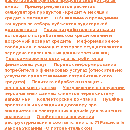
расчетов калькулятора продукта «Кредит до 26
согласно договору о потребительском кредите,
дней»
Пример результатов расчетов
включая просрочку выполнения обязательств
калькулятора продуктов «Кредит 4 месяца и
по уплате платежей, а также размер неустойки,
кредит 6 месяцев»
Объявление о проведении
процентной ставки, других платежей,
конкурса по отбору субъектов аудиторской
применяемых или взимаемых в случае
деятельности
Права потребителя на отказ от
договора о потребительском кредитовании и
невыполнения обязательства по договору о
досрочный возврат кредита
Информационное
потребительском кредите:
сообщение, с помощью которого осуществляется
1.1.
Ответственность за просрочку
передача персональных данных третьих лиц
выполнения и/или невыполнение условий
Программа лояльности для потребителей
договора:
финансовых услуг
Порядок информирования
По договору о предоставлении кредита по
потребителя о финансовых услугах (относительно
услуги по предоставлению потребительского
продукту «Кредит до 26 дней»:
кредита)
Политика обработки и защиты
Согласно п. 7.5. Договора о предоставлении
персональных данных
Уведомление о получении
кредита:
персональных данных клиентов через систему
«В случае просрочки выполнения Заемщиком
BankID НБУ
Коллекторские компании
Публічна
денежного обязательства по уплате процентов
пропозиція на укладення Договору про
за пользование Кредитом и/или Комиссии и/
використання електронних підписів для вчинення
или суммы Кредита в определенные
правочинів
Особенности получения
реструктуризации в соответствии с п. 71 Раздела IV
Договором сроки, на основании положений
Закона Украины «О потребительском
части 2 статьи 625 Гражданского кодекса