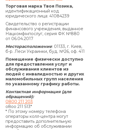
Совокупная сумма начисленных процентов
Торговая марка Твоя Позика,
годовых на основании Договора и других
идентификационный код
юридического лица: 41084239
платежей, подлежащих уплате Заемщиком за
нарушение исполнения обязательств на
Свидетельство о регистрации
финансового учреждения, выданное
основании Договора, не может превышать
Нацкомфінпослуг, серия ФК №880
половины суммы Кредита, полученной
от 06.04.2017
Заемщиком от Кредитодателя по Договору, и
Месторасположение
: 01133, г. Киев,
не может быть увеличена по договоренности
б-р. Леси Украинки, буд. №26, оф. 411
Сторон.»
Помещение физически доступно
По договору о предоставлении кредита по
для предоставления услуг и
обслуживания клиентов из
продукту «Кредит 4/6 месяцев»:
людей с инвалидностью и других
Согласно п. 7.5. Договора:
маломобильных групп населения
«В случае просрочки выполнения Заемщиком
по указанному графику работы.
денежного обязательства по уплате процентов
Контактная информация (для
за пользование Кредитом и/или Комиссии за
обращений):
0800 211 203
выдачу Кредита (если условия Договора
o8oo 211 513*
предусматривают уплату комиссии за выдачу
* По этому номеру телефона
операторы колл-центра могут
Кредита) и/или Комиссии за выдачу в Кредит
предоставить дополнительную
дополнительных денежных средств (если
информацию об обслуживании
условия дополнительного соглашения к