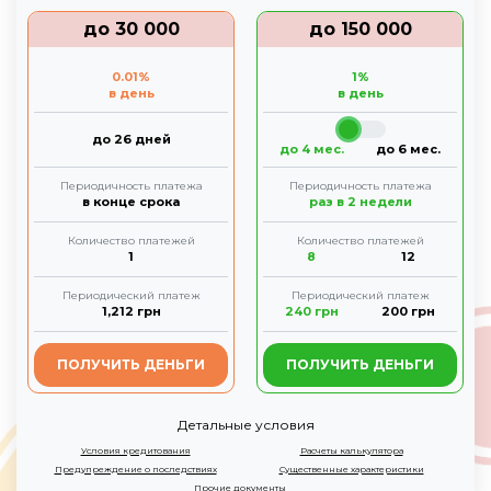
до
30 000
до
150 000
0.01
%
1
%
в день
в день
до 26 дней
до 4 мес.
до 6 мес.
Периодичность платежа
Периодичность платежа
в конце срока
раз в 2 недели
Количество платежей
Количество платежей
1
8
12
Периодический платеж
Периодический платеж
1,212
грн
240
грн
200
грн
ПОЛУЧИТЬ ДЕНЬГИ
ПОЛУЧИТЬ ДЕНЬГИ
Детальные условия
Условия кредитования
Расчеты калькулятора
Предупреждение о последствиях
Существенные характеристики
Прочие документы