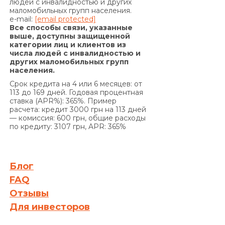
людей с инвалидностью и других
маломобильных групп населения.
Договору предусматривают уплату комиссии за
e-mail:
[email protected]
выдачу в Кредит дополнительных денежных
Все способы связи, указанные
средств) и/или суммы Кредита в
выше, доступны защищенной
категории лиц и клиентов из
определенные настоящим Договором сроки, на
числа людей с инвалидностью и
основании положений части 2 статьи 625
других маломобильных групп
Гражданского кодекса Украины Кредитодатель
населения.
имеет право требовать, а Заемщик обязан
Срок кредита на 4 или 6 месяцев: от
уплатить Кредитодателю сумму задолженности
113 до 169 дней. Годовая процентная
ставка (APR%): 365%. Пример
с учетом 3700 (три тысячи семьсот) процентов
расчета: кредит 3000 грн на 113 дней
годовых от просроченной суммы
— комиссия: 600 грн, общие расходы
задолженности. Проценты годовых, указанные в
по кредиту: 3107 грн, APR: 365%
настоящем пункте выше, начисляются за
каждый день просрочки на сумму
задолженности, включающую просроченные
Блог
проценты за пользование Кредитом и/или
FAQ
сумму просроченной Комиссии за выдачу
Отзывы
Кредита (если условия Договора
Для инвесторов
предусматривают уплату комиссии за выдачу
Кредита), и/или Комиссии за выдачу в Кредит