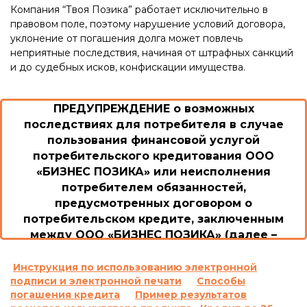
Компания “Твоя Позика” работает исключительно в
правовом поле, поэтому нарушение условий договора,
уклонение от погашения долга может повлечь
неприятные последствия, начиная от штрафных санкций
и до судебных исков, конфискации имущества.
ПРЕДУПРЕЖДЕНИЕ о возможных
последствиях для потребителя в случае
пользования финансовой услугой
потребительского кредитования ООО
«БИЗНЕС ПОЗИКА» или неисполнения
потребителем обязанностей,
предусмотренных договором о
потребительском кредите, заключенным
между ООО «БИЗНЕС ПОЗИКА» (далее –
Общество/Кредитодатель) и потребителем
1. Возможные последствия для потребителя в
Инструкция по использованию электронной
подписи и электронной печати
Способы
случае пользования потребительским
погашения кредита
Пример результатов
кредитом или невыполнение им обязанностей