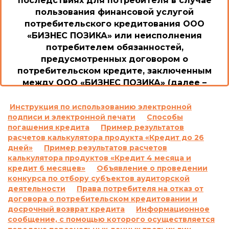
последствиях для потребителя в случае
пользования финансовой услугой
потребительского кредитования ООО
«БИЗНЕС ПОЗИКА» или неисполнения
потребителем обязанностей,
предусмотренных договором о
потребительском кредите, заключенным
между ООО «БИЗНЕС ПОЗИКА» (далее –
Общество/Кредитодатель) и потребителем
1. Возможные последствия для потребителя в
Инструкция по использованию электронной
подписи и электронной печати
Способы
случае пользования потребительским
погашения кредита
Пример результатов
кредитом или невыполнение им обязанностей
расчетов калькулятора продукта «Кредит до 26
согласно договору о потребительском кредите,
дней»
Пример результатов расчетов
включая просрочку выполнения обязательств
калькулятора продуктов «Кредит 4 месяца и
по уплате платежей, а также размер неустойки,
кредит 6 месяцев»
Объявление о проведении
процентной ставки, других платежей,
конкурса по отбору субъектов аудиторской
применяемых или взимаемых в случае
деятельности
Права потребителя на отказ от
договора о потребительском кредитовании и
невыполнения обязательства по договору о
досрочный возврат кредита
Информационное
потребительском кредите:
сообщение, с помощью которого осуществляется
1.1.
Ответственность за просрочку