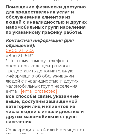
Сторон.»
Помещение физически доступно
По договору о предоставлении кредита по
для предоставления услуг и
обслуживания клиентов из
продукту «Кредит 4/6 месяцев»:
людей с инвалидностью и других
Согласно п. 7.5. Договора:
маломобильных групп населения
«В случае просрочки выполнения Заемщиком
по указанному графику работы.
денежного обязательства по уплате процентов
Контактная информация (для
за пользование Кредитом и/или Комиссии за
обращений):
0800 211 203
выдачу Кредита (если условия Договора
o8oo 211 513*
предусматривают уплату комиссии за выдачу
* По этому номеру телефона
операторы колл-центра могут
Кредита) и/или Комиссии за выдачу в Кредит
предоставить дополнительную
дополнительных денежных средств (если
информацию об обслуживании
условия дополнительного соглашения к
людей с инвалидностью и других
маломобильных групп населения.
Договору предусматривают уплату комиссии за
e-mail:
[email protected]
выдачу в Кредит дополнительных денежных
Все способы связи, указанные
средств) и/или суммы Кредита в
выше, доступны защищенной
категории лиц и клиентов из
определенные настоящим Договором сроки, на
числа людей с инвалидностью и
основании положений части 2 статьи 625
других маломобильных групп
Гражданского кодекса Украины Кредитодатель
населения.
имеет право требовать, а Заемщик обязан
Срок кредита на 4 или 6 месяцев: от