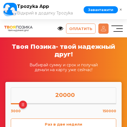
Tpozyka App
×
Завантажити
Відкрий в додатку Tpozyka
ОПЛАТИТЬ
Твоя Позика- твой надежный
друг!
Выбирай сумму и срок и получай
деньги на карту уже сейчас!
20000
3000
150000
Раз в две недели