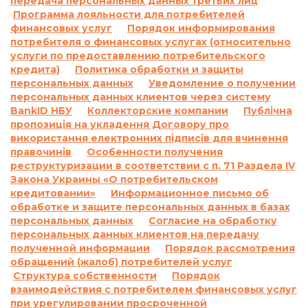
передача персональных данных третьих лиц
выполнения и/или невыполнение условий
Программа лояльности для потребителей
договора:
финансовых услуг
Порядок информирования
По договору о предоставлении кредита по
потребителя о финансовых услугах (относительно
услуги по предоставлению потребительского
продукту «Кредит до 26 дней»:
кредита)
Политика обработки и защиты
Согласно п. 7.5. Договора о предоставлении
персональных данных
Уведомление о получении
кредита:
персональных данных клиентов через систему
«В случае просрочки выполнения Заемщиком
BankID НБУ
Коллекторские компании
Публічна
денежного обязательства по уплате процентов
пропозиція на укладення Договору про
за пользование Кредитом и/или Комиссии и/
використання електронних підписів для вчинення
или суммы Кредита в определенные
правочинів
Особенности получения
реструктуризации в соответствии с п. 71 Раздела IV
Договором сроки, на основании положений
Закона Украины «О потребительском
части 2 статьи 625 Гражданского кодекса
кредитовании»
Информационное письмо об
Украины Кредитодатель имеет право
обработке и защите персональных данных в базах
требовать, а Заемщик обязан уплатить
персональных данных
Согласие на обработку
Кредитодателю сумму задолженности с учетом
персональных данных клиентов на передачу
3700 (три тысячи семьсот) процентов годовых
полученной информации
Порядок рассмотрения
от просроченной суммы задолженности.
обращений (жалоб) потребителей услуг
Структура собственности
Порядок
Проценты годовых, указанные в настоящем
взаимодействия с потребителем финансовых услуг
пункте выше, начисляются за каждый день
при урегулировании просроченной