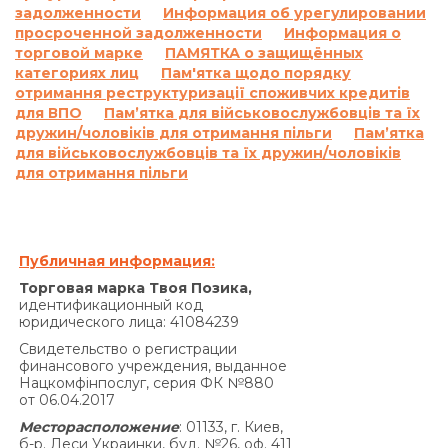
просрочки на сумму задолженности,
задолженности
Информация об урегулировании
включающую просроченные проценты за
просроченной задолженности
Информация о
пользование Кредитом и/или сумму
торговой марке
ПАМЯТКА о защищённых
просроченной Комиссии и/или на
категориях лиц
Пам'ятка щодо порядку
отримання реструктуризації споживчих кредитів
просроченную сумму Кредита, и не
для ВПО
Пам’ятка для військовослужбовців та їх
начисляются на ранее начисленные проценты
дружин/чоловіків для отримання пільги
Пам’ятка
на основании статьи 625 Гражданского кодекса
для військовослужбовців та їх дружин/чоловіків
Украины.
для отримання пільги
Кредитодатель не начисляет проценты годовых
в соответствии с настоящим пунктом Договора
на сумму задолженности, которая меньше 100
(сто) гривен 00 копеек.
Публичная информация:
Совокупная сумма начисленных процентов
Торговая марка Твоя Позика,
годовых на основании Договора и других
идентификационный код
юридического лица: 41084239
платежей, подлежащих уплате Заемщиком за
нарушение исполнения обязательств на
Свидетельство о регистрации
финансового учреждения, выданное
основании Договора, не может превышать
Нацкомфінпослуг, серия ФК №880
половины суммы Кредита, полученной
от 06.04.2017
Заемщиком от Кредитодателя по Договору, и
Месторасположение
: 01133, г. Киев,
не может быть увеличена по договоренности
б-р. Леси Украинки, буд. №26, оф. 411