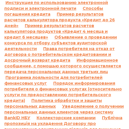
1. Возможные последствия для потребителя в
Инструкция по использованию электронной
подписи и электронной печати
Способы
случае пользования потребительским
погашения кредита
Пример результатов
кредитом или невыполнение им обязанностей
расчетов калькулятора продукта «Кредит до 26
согласно договору о потребительском кредите,
дней»
Пример результатов расчетов
включая просрочку выполнения обязательств
калькулятора продуктов «Кредит 4 месяца и
по уплате платежей, а также размер неустойки,
кредит 6 месяцев»
Объявление о проведении
процентной ставки, других платежей,
конкурса по отбору субъектов аудиторской
применяемых или взимаемых в случае
деятельности
Права потребителя на отказ от
договора о потребительском кредитовании и
невыполнения обязательства по договору о
досрочный возврат кредита
Информационное
потребительском кредите:
сообщение, с помощью которого осуществляется
1.1.
Ответственность за просрочку
передача персональных данных третьих лиц
выполнения и/или невыполнение условий
Программа лояльности для потребителей
договора:
финансовых услуг
Порядок информирования
По договору о предоставлении кредита по
потребителя о финансовых услугах (относительно
услуги по предоставлению потребительского
продукту «Кредит до 26 дней»:
кредита)
Политика обработки и защиты
Согласно п. 7.5. Договора о предоставлении
персональных данных
Уведомление о получении
кредита:
персональных данных клиентов через систему
«В случае просрочки выполнения Заемщиком
BankID НБУ
Коллекторские компании
Публічна
денежного обязательства по уплате процентов
пропозиція на укладення Договору про
за пользование Кредитом и/или Комиссии и/