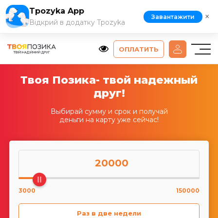
Tpozyka App
×
Завантажити
Відкрий в додатку Tpozyka
ОПЛАТИТЬ
Твоя Позика- твой надежный
друг!
Выбирай сумму и срок и получай
деньги на карту уже сейчас!
20000
3000
150000
Раз в две недели