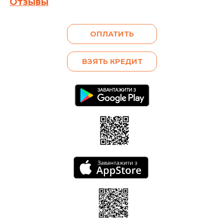
Отзывы
Кредита (если условия Договора
предусматривают уплату комиссии за выдачу
Кредита), и/или Комиссии за выдачу в Кредит
ОПЛАТИТЬ
дополнительных денежных средств (если
условия дополнительного соглашения к
ВЗЯТЬ КРЕДИТ
Договору предусматривают уплату комиссии за
выдачу в Кредит дополнительных денежных
средств) и/или на просроченную сумму
Кредита, и не начисляются на ранее
начисленные проценты на основании статьи
625 Гражданского кодекса Украины.
Кредитодатель не начисляет проценты годовых
в соответствии с настоящим пунктом Договора
на сумму задолженности, которая меньше 100
(сто) гривен 00 копеек.
Совокупная сумма начисленных процентов
годовых на основании настоящего Договора и
других платежей, подлежащих уплате
Заемщиком за нарушение исполнения
обязательств на основании Договора, не может