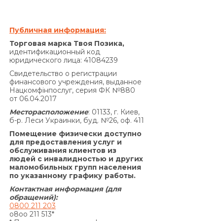
в соответствии с настоящим пунктом Договора
на сумму задолженности, которая меньше 100
(сто) гривен 00 копеек.
Публичная информация:
Совокупная сумма начисленных процентов
Торговая марка Твоя Позика,
годовых на основании Договора и других
идентификационный код
юридического лица: 41084239
платежей, подлежащих уплате Заемщиком за
нарушение исполнения обязательств на
Свидетельство о регистрации
финансового учреждения, выданное
основании Договора, не может превышать
Нацкомфінпослуг, серия ФК №880
половины суммы Кредита, полученной
от 06.04.2017
Заемщиком от Кредитодателя по Договору, и
Месторасположение
: 01133, г. Киев,
не может быть увеличена по договоренности
б-р. Леси Украинки, буд. №26, оф. 411
Сторон.»
Помещение физически доступно
По договору о предоставлении кредита по
для предоставления услуг и
обслуживания клиентов из
продукту «Кредит 4/6 месяцев»:
людей с инвалидностью и других
Согласно п. 7.5. Договора:
маломобильных групп населения
«В случае просрочки выполнения Заемщиком
по указанному графику работы.
денежного обязательства по уплате процентов
Контактная информация (для
за пользование Кредитом и/или Комиссии за
обращений):
0800 211 203
выдачу Кредита (если условия Договора
o8oo 211 513*
предусматривают уплату комиссии за выдачу