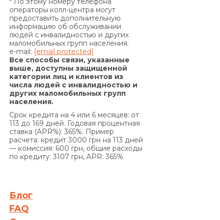
* По этому номеру телефона
операторы колл-центра могут
Кредита) и/или Комиссии за выдачу в Кредит
предоставить дополнительную
дополнительных денежных средств (если
информацию об обслуживании
условия дополнительного соглашения к
людей с инвалидностью и других
маломобильных групп населения.
Договору предусматривают уплату комиссии за
e-mail:
[email protected]
выдачу в Кредит дополнительных денежных
Все способы связи, указанные
средств) и/или суммы Кредита в
выше, доступны защищенной
категории лиц и клиентов из
определенные настоящим Договором сроки, на
числа людей с инвалидностью и
основании положений части 2 статьи 625
других маломобильных групп
Гражданского кодекса Украины Кредитодатель
населения.
имеет право требовать, а Заемщик обязан
Срок кредита на 4 или 6 месяцев: от
уплатить Кредитодателю сумму задолженности
113 до 169 дней. Годовая процентная
ставка (APR%): 365%. Пример
с учетом 3700 (три тысячи семьсот) процентов
расчета: кредит 3000 грн на 113 дней
годовых от просроченной суммы
— комиссия: 600 грн, общие расходы
задолженности. Проценты годовых, указанные в
по кредиту: 3107 грн, APR: 365%
настоящем пункте выше, начисляются за
каждый день просрочки на сумму
задолженности, включающую просроченные
Блог
проценты за пользование Кредитом и/или
FAQ
сумму просроченной Комиссии за выдачу