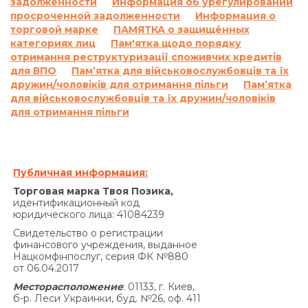
задолженности
Информация об урегулировании
включающую просроченные проценты за
просроченной задолженности
Информация о
пользование Кредитом и/или сумму
торговой марке
ПАМЯТКА о защищённых
просроченной Комиссии и/или на
категориях лиц
Пам'ятка щодо порядку
отримання реструктуризації споживчих кредитів
просроченную сумму Кредита, и не
для ВПО
Пам’ятка для військовослужбовців та їх
начисляются на ранее начисленные проценты
дружин/чоловіків для отримання пільги
Пам’ятка
на основании статьи 625 Гражданского кодекса
для військовослужбовців та їх дружин/чоловіків
Украины.
для отримання пільги
Кредитодатель не начисляет проценты годовых
в соответствии с настоящим пунктом Договора
на сумму задолженности, которая меньше 100
(сто) гривен 00 копеек.
Публичная информация:
Совокупная сумма начисленных процентов
Торговая марка Твоя Позика,
годовых на основании Договора и других
идентификационный код
юридического лица: 41084239
платежей, подлежащих уплате Заемщиком за
нарушение исполнения обязательств на
Свидетельство о регистрации
финансового учреждения, выданное
основании Договора, не может превышать
Нацкомфінпослуг, серия ФК №880
половины суммы Кредита, полученной
от 06.04.2017
Заемщиком от Кредитодателя по Договору, и
Месторасположение
: 01133, г. Киев,
не может быть увеличена по договоренности
б-р. Леси Украинки, буд. №26, оф. 411