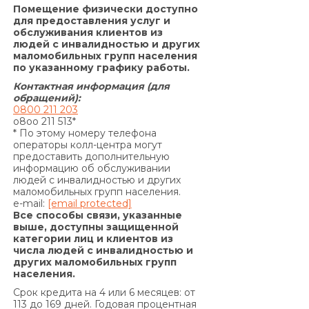
Сторон.»
Помещение физически доступно
По договору о предоставлении кредита по
для предоставления услуг и
обслуживания клиентов из
продукту «Кредит 4/6 месяцев»:
людей с инвалидностью и других
Согласно п. 7.5. Договора:
маломобильных групп населения
«В случае просрочки выполнения Заемщиком
по указанному графику работы.
денежного обязательства по уплате процентов
Контактная информация (для
за пользование Кредитом и/или Комиссии за
обращений):
0800 211 203
выдачу Кредита (если условия Договора
o8oo 211 513*
предусматривают уплату комиссии за выдачу
* По этому номеру телефона
операторы колл-центра могут
Кредита) и/или Комиссии за выдачу в Кредит
предоставить дополнительную
дополнительных денежных средств (если
информацию об обслуживании
условия дополнительного соглашения к
людей с инвалидностью и других
маломобильных групп населения.
Договору предусматривают уплату комиссии за
e-mail:
[email protected]
выдачу в Кредит дополнительных денежных
Все способы связи, указанные
средств) и/или суммы Кредита в
выше, доступны защищенной
категории лиц и клиентов из
определенные настоящим Договором сроки, на
числа людей с инвалидностью и
основании положений части 2 статьи 625
других маломобильных групп
Гражданского кодекса Украины Кредитодатель
населения.
имеет право требовать, а Заемщик обязан
Срок кредита на 4 или 6 месяцев: от
уплатить Кредитодателю сумму задолженности
113 до 169 дней. Годовая процентная