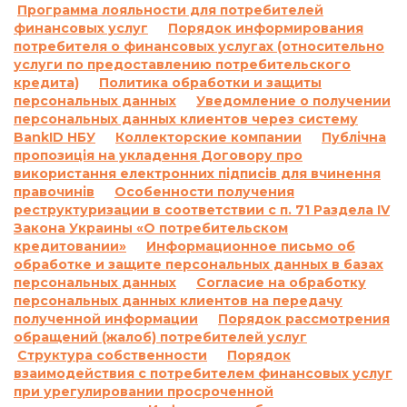
выполнения и/или невыполнение условий
Программа лояльности для потребителей
договора:
финансовых услуг
Порядок информирования
По договору о предоставлении кредита по
потребителя о финансовых услугах (относительно
услуги по предоставлению потребительского
продукту «Кредит до 26 дней»:
кредита)
Политика обработки и защиты
Согласно п. 7.5. Договора о предоставлении
персональных данных
Уведомление о получении
кредита:
персональных данных клиентов через систему
«В случае просрочки выполнения Заемщиком
BankID НБУ
Коллекторские компании
Публічна
денежного обязательства по уплате процентов
пропозиція на укладення Договору про
за пользование Кредитом и/или Комиссии и/
використання електронних підписів для вчинення
или суммы Кредита в определенные
правочинів
Особенности получения
реструктуризации в соответствии с п. 71 Раздела IV
Договором сроки, на основании положений
Закона Украины «О потребительском
части 2 статьи 625 Гражданского кодекса
кредитовании»
Информационное письмо об
Украины Кредитодатель имеет право
обработке и защите персональных данных в базах
требовать, а Заемщик обязан уплатить
персональных данных
Согласие на обработку
Кредитодателю сумму задолженности с учетом
персональных данных клиентов на передачу
3700 (три тысячи семьсот) процентов годовых
полученной информации
Порядок рассмотрения
от просроченной суммы задолженности.
обращений (жалоб) потребителей услуг
Структура собственности
Порядок
Проценты годовых, указанные в настоящем
взаимодействия с потребителем финансовых услуг
пункте выше, начисляются за каждый день
при урегулировании просроченной
просрочки на сумму задолженности,