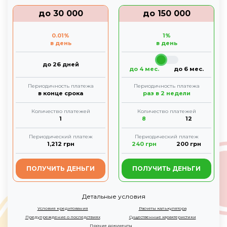
до
30 000
до
150 000
0.01
%
1
%
в день
в день
до 26 дней
до 4 мес.
до 6 мес.
Периодичность платежа
Периодичность платежа
в конце срока
раз в 2 недели
Количество платежей
Количество платежей
1
8
12
Периодический платеж
Периодический платеж
1,212
грн
240
грн
200
грн
ПОЛУЧИТЬ ДЕНЬГИ
ПОЛУЧИТЬ ДЕНЬГИ
Детальные условия
Условия кредитования
Расчеты калькулятора
Предупреждение о последствиях
Существенные характеристики
Прочие документы