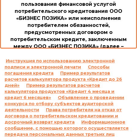
пользования финансовой услугой
потребительского кредитования ООО
«БИЗНЕС ПОЗИКА» или неисполнения
потребителем обязанностей,
предусмотренных договором о
потребительском кредите, заключенным
между ООО «БИЗНЕС ПОЗИКА» (далее –
Общество/Кредитодатель) и потребителем
1. Возможные последствия для потребителя в
Инструкция по использованию электронной
подписи и электронной печати
Способы
случае пользования потребительским
погашения кредита
Пример результатов
кредитом или невыполнение им обязанностей
расчетов калькулятора продукта «Кредит до 26
согласно договору о потребительском кредите,
дней»
Пример результатов расчетов
включая просрочку выполнения обязательств
калькулятора продуктов «Кредит 4 месяца и
по уплате платежей, а также размер неустойки,
кредит 6 месяцев»
Объявление о проведении
процентной ставки, других платежей,
конкурса по отбору субъектов аудиторской
применяемых или взимаемых в случае
деятельности
Права потребителя на отказ от
договора о потребительском кредитовании и
невыполнения обязательства по договору о
досрочный возврат кредита
Информационное
потребительском кредите:
сообщение, с помощью которого осуществляется
1.1.
Ответственность за просрочку
передача персональных данных третьих лиц