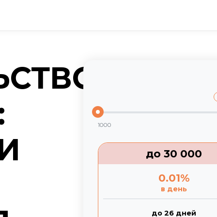
ЬСТВО
:
1000
И
до
30 000
0.01
%
в день
до 26 дней