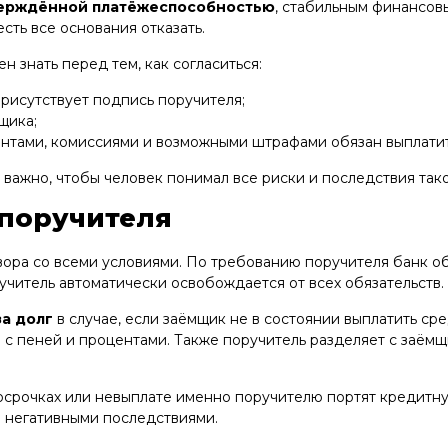
верждённой платёжеспособностью
, стабильным финансов
сть все основания отказать.
 знать перед тем, как согласиться:
рисутствует подпись поручителя;
щика;
центами, комиссиями и возможными штрафами обязан выплатит
 важно, чтобы человек понимал все риски и последствия тако
 поручителя
вора со всеми условиями. По требованию поручителя банк о
читель автоматически освобождается от всех обязательств.
за долг
в случае, если заёмщик не в состоянии выплатить ср
е с пеней и процентами. Также поручитель разделяет с заём
росрочках или невыплате именно поручителю портят кредит
и негативными последствиями.