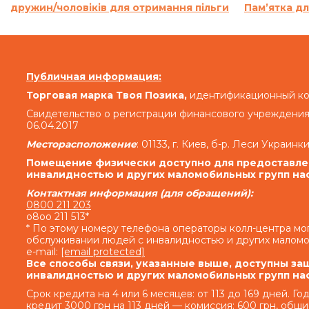
дружин/чоловіків для отримання пільги
Пам’ятка дл
По договору 
«В случае просрочки выполнения Заемщиком д
Кредита (если условия Договора предусматр
Публичная информация:
денежных средств (если условия дополнительн
денежных средств) и/или суммы Кредита в опр
Торговая марка Твоя Позика,
идентификационный код
кодекса Украины Кредитодатель имеет право тр
Свидетельство о регистрации финансового учреждения
06.04.2017
семьсот) процентов годовых от просроченной су
день просрочки на сумму задолженности, вкл
Месторасположение
: 01133, г. Киев, б-р. Леси Украинки
выдачу Кредита (если условия Договора предусм
Помещение физически доступно для предоставлен
денежных средств (если условия дополнительн
инвалидностью и других маломобильных групп на
денежных средств) и/или на просроченную сумму
Контактная информация (для обращений):
0800 211 203
o8oo 211 513*
Кредитодатель не начисляет проценты годовых
* По этому номеру телефона операторы колл-центра м
обслуживании людей с инвалидностью и других маломо
e-mail:
[email protected]
Совокупная сумма начисленных процентов г
Все способы связи, указанные выше, доступны за
нарушение исполнения обязательств на о
инвалидностью и других маломобильных групп на
Кредитодателя по Договору, с учетом допол
Срок кредита на 4 или 6 месяцев: от 113 до 169 дней. Г
дополнительных согла
кредит 3000 грн на 113 дней — комиссия: 600 грн, общи