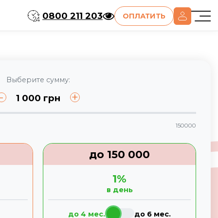
0800 211 203
ОПЛАТИТЬ
Выберите сумму:
-
+
1 000
грн
150000
до
150 000
1
%
в день
до 4 мес.
до 6 мес.