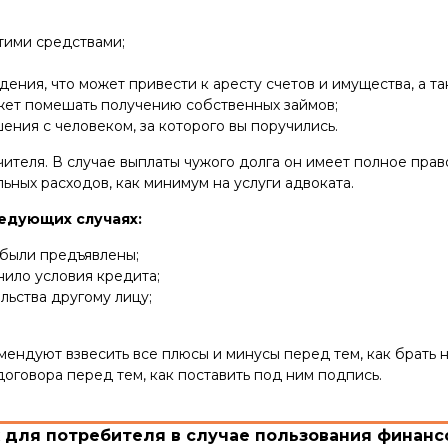
этими средствами;
ия, что может привести к аресту счетов и имущества, а так
жет помешать получению собственных займов;
ия с человеком, за которого вы поручились.
теля. В случае выплаты чужого долга он имеет полное прав
ных расходов, как минимум на услуги адвоката.
едующих случаях:
 были предъявлены;
ило условия кредита;
льства другому лицу;
ендуют взвесить все плюсы и минусы перед тем, как брать н
договора перед тем, как поставить под ним подпись.
для потребителя в случае пользования финансо