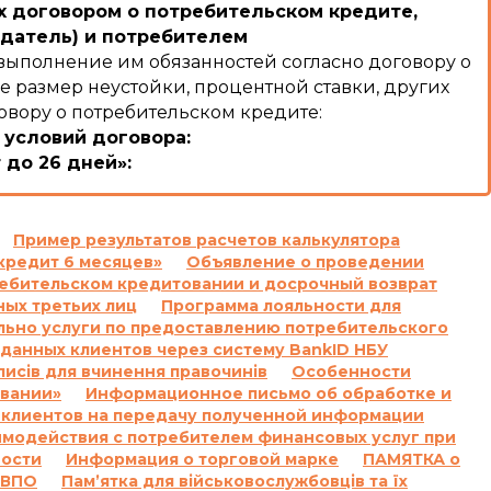
 договором о потребительском кредите,
датель) и потребителем
выполнение им обязанностей согласно договору о
е размер неустойки, процентной ставки, других
овору о потребительском кредите:
 условий договора:
 до 26 дней»:
:
льзование Кредитом и/или Комиссии и/или суммы
ого кодекса Украины Кредитодатель имеет право
Пример результатов расчетов калькулятора
кредит 6 месяцев»
Объявление о проведении
ячи семьсот) процентов годовых от просроченной
требительском кредитовании и досрочный возврат
ых третьих лиц
Программа лояльности для
очки на сумму задолженности, включающую
льно услуги по предоставлению потребительского
осроченную сумму Кредита, и не начисляются на
данных клиентов через систему BankID НБУ
 кодекса Украины.
писів для вчинення правочинів
Особенности
умму задолженности, которая меньше 100 (сто)
овании»
Информационное письмо об обработке и
 клиентов на передачу полученной информации
имодействия с потребителем финансовых услуг при
 подлежащих уплате Заемщиком за нарушение
ности
Информация о торговой марке
ПАМЯТКА о
, полученной Заемщиком от Кредитодателя по
 ВПО
Пам’ятка для військовослужбовців та їх
торон.»