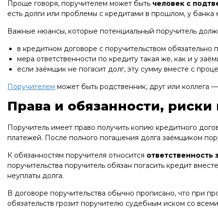
Проще говоря, поручителем может быть
человек с подт
есть долги или проблемы с кредитами в прошлом, у банка е
Важные нюансы, которые потенциальный поручитель должен
в кредитном договоре с поручительством обязательно п
мера ответственности по кредиту такая же, как и у заём
если заёмщик не погасит долг, эту сумму вместе с про
Поручителем
может быть родственник, друг или коллега —
Права и обязанности, риски
Поручитель имеет право получить копию кредитного дого
платежей. После полного погашения долга заёмщиком пору
К обязанностям поручителя относится
ответственность 
поручительства поручитель обязан погасить кредит вмест
неуплаты долга.
В договоре поручительства обычно прописано, что при п
обязательств грозит поручителю судебным иском со всем