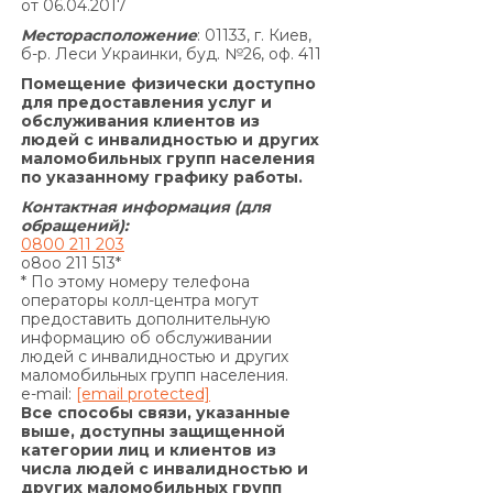
от 06.04.2017
Заемщиком от Кредитодателя по Договору, и
Месторасположение
: 01133, г. Киев,
не может быть увеличена по договоренности
б-р. Леси Украинки, буд. №26, оф. 411
Сторон.»
Помещение физически доступно
По договору о предоставлении кредита по
для предоставления услуг и
обслуживания клиентов из
продукту «Кредит 4/6 месяцев»:
людей с инвалидностью и других
Согласно п. 7.5. Договора:
маломобильных групп населения
«В случае просрочки выполнения Заемщиком
по указанному графику работы.
денежного обязательства по уплате процентов
Контактная информация (для
за пользование Кредитом и/или Комиссии за
обращений):
0800 211 203
выдачу Кредита (если условия Договора
o8oo 211 513*
предусматривают уплату комиссии за выдачу
* По этому номеру телефона
операторы колл-центра могут
Кредита) и/или Комиссии за выдачу в Кредит
предоставить дополнительную
дополнительных денежных средств (если
информацию об обслуживании
условия дополнительного соглашения к
людей с инвалидностью и других
маломобильных групп населения.
Договору предусматривают уплату комиссии за
e-mail:
[email protected]
выдачу в Кредит дополнительных денежных
Все способы связи, указанные
средств) и/или суммы Кредита в
выше, доступны защищенной
категории лиц и клиентов из
определенные настоящим Договором сроки, на
числа людей с инвалидностью и
основании положений части 2 статьи 625
других маломобильных групп