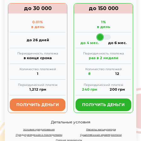
до
30 000
до
150 000
0.01
%
1
%
в день
в день
до 26 дней
до 4 мес.
до 6 мес.
Периодичность платежа
Периодичность платежа
в конце срока
раз в 2 недели
Количество платежей
Количество платежей
1
8
12
Периодический платеж
Периодический платеж
1,212
грн
240
грн
200
грн
ПОЛУЧИТЬ ДЕНЬГИ
ПОЛУЧИТЬ ДЕНЬГИ
Детальные условия
Условия кредитования
Расчеты калькулятора
Предупреждение о последствиях
Существенные характеристики
Прочие документы