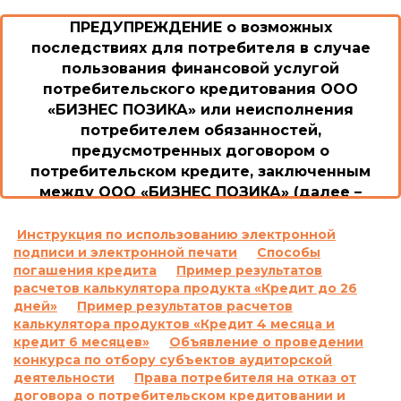
ПРЕДУПРЕЖДЕНИЕ о возможных
последствиях для потребителя в случае
пользования финансовой услугой
потребительского кредитования ООО
«БИЗНЕС ПОЗИКА» или неисполнения
потребителем обязанностей,
предусмотренных договором о
потребительском кредите, заключенным
между ООО «БИЗНЕС ПОЗИКА» (далее –
Общество/Кредитодатель) и потребителем
1. Возможные последствия для потребителя в
Инструкция по использованию электронной
подписи и электронной печати
Способы
случае пользования потребительским
погашения кредита
Пример результатов
кредитом или невыполнение им обязанностей
расчетов калькулятора продукта «Кредит до 26
согласно договору о потребительском кредите,
дней»
Пример результатов расчетов
включая просрочку выполнения обязательств
калькулятора продуктов «Кредит 4 месяца и
по уплате платежей, а также размер неустойки,
кредит 6 месяцев»
Объявление о проведении
процентной ставки, других платежей,
конкурса по отбору субъектов аудиторской
применяемых или взимаемых в случае
деятельности
Права потребителя на отказ от
договора о потребительском кредитовании и
невыполнения обязательства по договору о