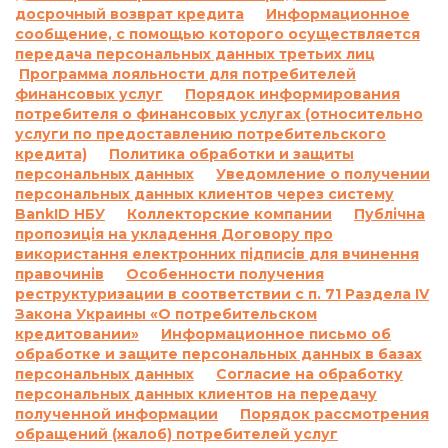
досрочный возврат кредита
Информационное
потребительском кредите:
сообщение, с помощью которого осуществляется
1.1.
Ответственность за просрочку
передача персональных данных третьих лиц
выполнения и/или невыполнение условий
Программа лояльности для потребителей
договора:
финансовых услуг
Порядок информирования
По договору о предоставлении кредита по
потребителя о финансовых услугах (относительно
услуги по предоставлению потребительского
продукту «Кредит до 26 дней»:
кредита)
Политика обработки и защиты
Согласно п. 7.5. Договора о предоставлении
персональных данных
Уведомление о получении
кредита:
персональных данных клиентов через систему
«В случае просрочки выполнения Заемщиком
BankID НБУ
Коллекторские компании
Публічна
денежного обязательства по уплате процентов
пропозиція на укладення Договору про
за пользование Кредитом и/или Комиссии и/
використання електронних підписів для вчинення
или суммы Кредита в определенные
правочинів
Особенности получения
реструктуризации в соответствии с п. 71 Раздела IV
Договором сроки, на основании положений
Закона Украины «О потребительском
части 2 статьи 625 Гражданского кодекса
кредитовании»
Информационное письмо об
Украины Кредитодатель имеет право
обработке и защите персональных данных в базах
требовать, а Заемщик обязан уплатить
персональных данных
Согласие на обработку
Кредитодателю сумму задолженности с учетом
персональных данных клиентов на передачу
3700 (три тысячи семьсот) процентов годовых
полученной информации
Порядок рассмотрения
от просроченной суммы задолженности.
обращений (жалоб) потребителей услуг