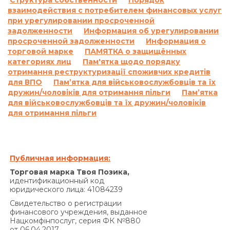
взаимодействия с потребителем финансовых услуг
при урегулировании просроченной
задолженности
Информация об урегулировании
просроченной задолженности
Информация о
торговой марке
ПАМЯТКА о защищённых
категориях лиц
Пам'ятка щодо порядку
отримання реструктуризації споживчих кредитів
для ВПО
Пам’ятка для військовослужбовців та їх
дружин/чоловіків для отримання пільги
Пам’ятка
для військовослужбовців та їх дружин/чоловіків
для отримання пільги
Публичная информация:
Торговая марка Твоя Позика,
идентификационный код
юридического лица: 41084239
Свидетельство о регистрации
финансового учреждения, выданное
Нацкомфінпослуг, серия ФК №880
от 06.04.2017