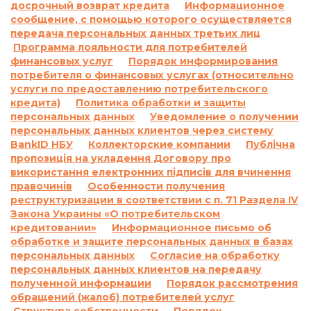
досрочный возврат кредита
Информационное
сообщение, с помощью которого осуществляется
передача персональных данных третьих лиц
Программа лояльности для потребителей
финансовых услуг
Порядок информирования
потребителя о финансовых услугах (относительно
услуги по предоставлению потребительского
кредита)
Политика обработки и защиты
персональных данных
Уведомление о получении
персональных данных клиентов через систему
BankID НБУ
Коллекторские компании
Публічна
пропозиція на укладення Договору про
використання електронних підписів для вчинення
правочинів
Особенности получения
реструктуризации в соответствии с п. 71 Раздела IV
Закона Украины «О потребительском
кредитовании»
Информационное письмо об
обработке и защите персональных данных в базах
персональных данных
Согласие на обработку
персональных данных клиентов на передачу
полученной информации
Порядок рассмотрения
обращений (жалоб) потребителей услуг
Структура собственности
Порядок