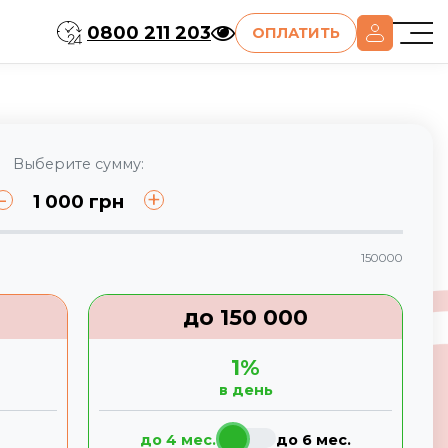
0800 211 203
ОПЛАТИТЬ
Выберите сумму:
-
+
1 000
грн
150000
до
150 000
1
%
в день
до 4 мес.
до 6 мес.