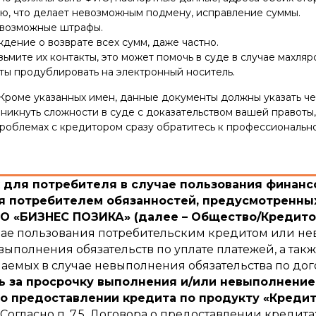
ю, что делает невозможным подмену, исправление суммы.
, возможные штрафы.
дение о возврате всех сумм, даже частно.
мите их контакты, это может помочь в суде в случае махлярс
ты продублировать на электронный носитель.
Кроме указанных имен, данные документы должны указать че
никнуть сложности в суде с доказательством вашей правоты,
роблемах с кредитором сразу обратитесь к профессионально
для потребителя в случае пользования финансо
 потребителем обязанностей, предусмотренных
 «БИЗНЕС ПОЗИКА» (далее – Общество/Кредито
учае пользования потребительским кредитом или не
ыполнения обязательств по уплате платежей, а такж
емых в случае невыполнения обязательства по дог
ь за просрочку выполнения и/или невыполнение
о предоставлении кредита по продукту «Кредит
Согласно п. 7.5. Договора о предоставлении кредита