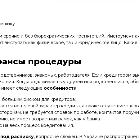
аемщику
 срочно и без бюрократических препятствий. Инструмент ак
ет выступать как физическое, так и юридическое лицо. Каки
нюансы процедуры
родственников, знакомых, работодателя. Если кредитором вы
ствия. Когда одалживаешь у друзей или родственников, о
е» имеет следующие
особенности
:
но большим риском для кредитора;
ется нецелевой характер кредита, а также отсутствие залог
сторонам, не требуется справок по работе, контактов поручи
ю, не имеет возрастных рамок, как у банка.
с на весь процесс кредитования.
 под расписку
, вопрос не сложен. В Украине распространена