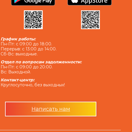
в настоящем пункте выше, начисляются за каждый
едитом и/или сумму просроченной Комиссии за
или Комиссии за выдачу в Кредит дополнительных
у комиссии за выдачу в Кредит дополнительных
 проценты на основании статьи 625 Гражданского
График работы:
умму задолженности, которая меньше 100 (сто)
Пн-Пт: с 09:00 до 18:00.
Перерыв: с 13:00 до 14:00.
Сб-Вс: выходные.
 платежей, подлежащих уплате Заемщиком за
Отдел по вопросам задолженности:
 суммы Кредита, полученной Заемщиком от
Пн-Пт: с 09:00 до 20:00.
 от Кредитодателя на основании заключенных
Вс: Выходной.
говоренности Сторон.»
Контакт-центр:
чного погашения платежей по кредиту и
Круглосуточно, без выходных!
тельства:
4/6 месяцев»:
Написать нам
чаи невыполнения Заемщиком взятых на себя
 суммы Кредита, уплаты всей суммы начисленных
), в полном объеме, в случае задержания уплаты
рмин), превышающий один календарный месяц;»