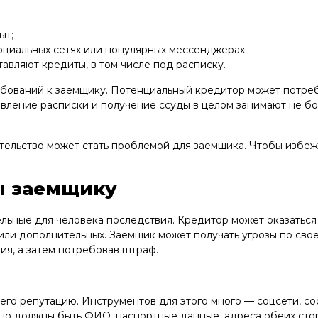
ыт;
оциальных сетях или популярных мессенджерах;
авляют кредиты, в том числе под расписку.
ебований к заемщику. Потенциальный кредитор может потреб
вление расписки и получение ссуды в целом занимают не бо
тельство может стать проблемой для заемщика. Чтобы избежа
ы заемщику
льные для человека последствия. Кредитор может оказаться
и дополнительных. Заемщик может получать угрозы по своем
ия, а затем потребовав штраф.
его репутацию. Инструментов для этого много — соцсети, с
ьно должны быть ФИО, паспортные данные, адреса обеих сто