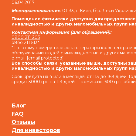
06.04.2017
семьсот) процентов годовых от просроченной су
день просрочки на сумму задолженности, вкл
Месторасположение
: 01133, г. Киев, б-р. Леси Украинки
выдачу Кредита (если условия Договора предусм
Помещение физически доступно для предоставлен
денежных средств (если условия дополнительн
инвалидностью и других маломобильных групп на
денежных средств) и/или на просроченную сумму
Контактная информация (для обращений):
0800 211 203
o8oo 211 513*
Кредитодатель не начисляет проценты годовых
* По этому номеру телефона операторы колл-центра м
обслуживании людей с инвалидностью и других маломо
e-mail:
[email protected]
Совокупная сумма начисленных процентов г
Все способы связи, указанные выше, доступны за
нарушение исполнения обязательств на о
инвалидностью и других маломобильных групп на
Кредитодателя по Договору, с учетом допол
Срок кредита на 4 или 6 месяцев: от 113 до 169 дней. Г
дополнительных согла
кредит 3000 грн на 113 дней — комиссия: 600 грн, общи
1.2.
Право финансового учреждения в оп
возмещен
По договору 
Блог
FAQ
«Кредитодатель имеет право в случае, есл
обязанностей и несоблюдения условий, предусм
Отзывы
Процентов за пользование Кредитом и Комиссии 
Для инвесторов
части долга по Кредиту и/или Процентов за 