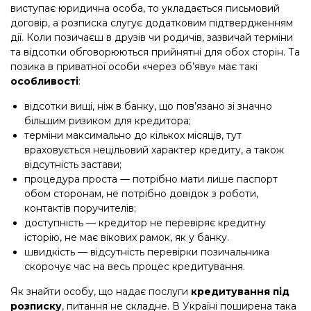
виступає юридична особа, то укладається письмовий
договір, а розписка слугує додатковим підтвердженням
дії. Коли позичаєш в друзів чи родичів, зазвичай терміни
та відсотки обговорюються прийнятні для обох сторін. Та
позика в приватної особи «через об’яву» має такі
особливості
:
відсотки вищі, ніж в банку, що пов’язано зі значно
більшим ризиком для кредитора;
терміни максимально до кількох місяців, тут
враховується нецільовий характер кредиту, а також
відсутність застави;
процедура проста — потрібно мати лише паспорт
обом сторонам, не потрібно довідок з роботи,
контактів поручителів;
доступність — кредитор не перевіряє кредитну
історію, не має вікових рамок, як у банку.
швидкість — відсутність перевірки позичальника
скорочує час на весь процес кредитування.
Як знайти особу, що надає послуги
кредитування під
розписку
, питання не складне. В Україні поширена така