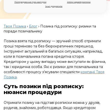
Попередження про наслідки
Істотні характеристики
Інші документи
Твоя Позика
›
Блог
›
Позика під розписку: ризики та
поради позичальнику
Позика взята під розписку — зручний спосіб отримати
гроші терміново та без бюрократичних перешкод.
Інструмент актуальний в багатьох ситуаціях, наприклад,
коли в позичальника погана кредитна історія.
Кредитором у цьому випадку може виступати як фізична,
так і юридична особа. Які є ризики для позичальника та
особливості процесу з’ясували спеціалісти
компанії Твоя
Позика
.
Суть позики під розписку:
нюанси процедури
Отримати позику на підставі розписки можна у друзів,
родичів, знайомих, роботодавця. Якщо кредитором