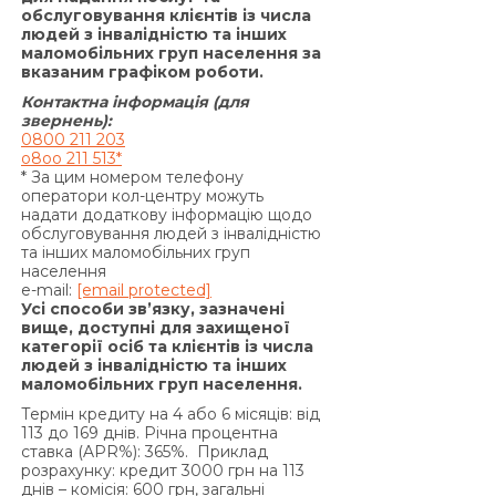
обслуговування клієнтів із числа
Позичальником грошового зобов’язання зі
людей з інвалідністю та інших
сплати процентів за користування Кредитом та/
маломобільних груп населення за
або Комісії за видачу Кредиту (якщо умови
вказаним графіком роботи.
Договору передбачають сплату комісії за
Контактна інформація (для
видачу Кредиту) та/або Комісії за видачу у
звернень):
0800 211 203
Кредит додаткових грошових коштів (якщо
o8oo 211 513*
умови додаткової угоди до Договору
* За цим номером телефону
передбачають сплату комісії за видачу у Кредит
оператори кол-центру можуть
надати додаткову інформацію щодо
додаткових грошових коштів) та/або суми
обслуговування людей з інвалідністю
Кредиту у визначені цим Договором терміни,
та інших маломобільних груп
на підставі положень частини 2 статті 625
населення
e-mail:
[email protected]
Цивільного кодексу України Кредитодавець
Усі способи зв’язку, зазначені
має право вимагати, а Позичальник
вище, доступні для захищеної
категорії осіб та клієнтів із числа
зобов’язаний сплатити Кредитодавцю суму
людей з інвалідністю та інших
заборгованості з урахуванням 3700 (три тисячі
маломобільних груп населення.
сімсот) процентів річних від простроченої суми
Термін кредиту на 4 або 6 місяців: від
заборгованості. Проценти річних, зазначені в
113 до 169 днів. Річна процентна
цьому пункті вище, нараховуються за кожен
ставка (APR%): 365%. Приклад
розрахунку: кредит 3000 грн на 113
день прострочення на суму заборгованості, що
днів – комісія: 600 грн, загальні