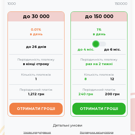
1000
150000
до
30 000
до
150 000
0.01
%
1
%
в день
в день
до 26 днів
до 4 міс.
до 6 міс.
Періодичність платежу
Періодичність платежу
в кінці строку
раз на 2 тижні
Кількість платежів
Кількість платежів
1
8
12
Періодичний платіж
Періодичний платіж
1,212
грн
240
грн
200
грн
ОТРИМАТИ ГРОШІ
ОТРИМАТИ ГРОШІ
Детальні умови
Умови кредитування
Розрахунки калькулятора