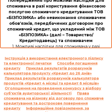
Попередження про можливі наслідки для
споживача в разі користування фінансовою
послугою споживчого кредитування ТОВ
«БІЗПОЗИКА» або невиконання споживачем
обов’язків, передбачених договором про
споживчий кредит, що укладений між ТОВ
«БІЗПОЗИКА» (далі – Товариство/
Кредитодавець) та споживачем
1. Можливі наслідки для споживача у разі
користування споживчим кредитом або
невиконання ним обов’язків згідно з договором
Інструкція з використання електронного підпису
та електронної печатки
Способи погашення
про споживчий кредит, уключаючи
кредиту
Приклад результатів розрахунків
прострочення виконання зобов’язань зі сплати
калькулятора продукту «Кредит до 26 днів»
платежів, а також розмір неустойки, процентної
Приклад результатів розрахунків калькулятора
ставки, інших платежів, які застосовуються чи
продуктів «Кредит 4 місяці та кредит 6 місяців»
стягуються у разі невиконання зобов’язання за
Оголошення на проведення конкурсу з відбору
договором про споживчий кредит:
суб'єктів аудиторської діяльності
Права
1.1.
Відповідальність за прострочення
споживача на відмову від договору про споживче
кредитування та дострокове повернення
виконання та/або невиконання умов
кредиту
Інформаційне повідомлення, за
договору: