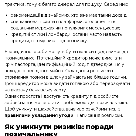
практика, тому є багато джерел для пошуку. Серед них:
рекомендації від знайомих, хто вже має такий досвід;
спеціалізовані сайти і платформи, оголошення в
соціальних мережах чи популярних месенджерах;
кредитні спілки і ломбарди, останні часто надають
кредити, в тому числі під розписку.
У юридичної особи можуть бути нюанси щодо вимог до
позичальника. Потенційний кредитор може вимагати
крім паспорта, ідентифікаційний код, підтвердження у
володінні ліквідного майна. Складання розписки і
отримання позики в цілому займають не більше години.
Гроші кредитор може видати готівкою або перерахувати
на вказану банківську карту.
Однак простота і доступність кредиту під особисте
зобов’язання може стати проблемою для позичальника.
Щоб уникнути шахрайства, важливо ознайомитись із
правилами укладання угоди
і написання розписки.
Як уникнути ризиків: поради
позичальнику