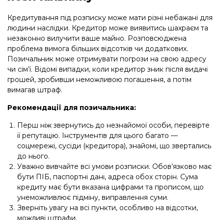
Кредитування під розписку може мати різні небажані для
людини наслідки. Кредитор може виявитись шахраєм та
незаконно вилучити ваше майно. Розповсюджена
проблема вимога більших відсотків чи додаткових.
Позичальник може отримувати погрози на свою адресу
чи сім’ї. Відомі випадки, коли кредитор зник після видачі
грошей, зробивши неможливою погашення, а потім
вимагав штраф.
Рекомендації для позичальника:
Перш ніж звернутись до незнайомої особи, перевірте
її репутацію. Інструментів для цього багато —
соцмережі, сусіди (кредитора), знайомі, що звертались
до нього.
Уважно вивчайте всі умови розписки. Обов’язково має
бути ПІБ, паспортні дані, адреса обох сторін. Сума
кредиту має бути вказана цифрами та прописом, що
унеможливлює підміну, виправлення суми.
Зверніть увагу на всі пункти, особливо на відсотки,
можливі штрафи.