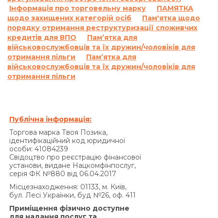
або на прострочену суму Кредиту, та не
Інформація про торговельну марку
ПАМЯТКА
нараховуються на раніше нараховані проценти
щодо захищених категорій осіб
Пам'ятка щодо
на підставі статті 625 Цивільного кодексу
порядку отримання реструктуризації споживчих
України.
кредитів для ВПО
Пам’ятка для
Кредитодавець не нараховує проценти річних
військовослужбовців та їх дружин/чоловіків для
отримання пільги
відповідно до цього пункту Договору на суму
Пам’ятка для
військовослужбовців та їх дружин/чоловіків для
заборгованості, яка є меншою ніж 100 (сто)
отримання пільги
гривень 00 копійок.
Сукупна сума нарахованих процентів річних на
підставі Договору та інших платежів, що
підлягають сплаті Позичальником за
Публічна інформація:
порушення виконання зобов’язань на підставі
Торгова марка Твоя Позика,
Договору, не може перевищувати половини
ідентифікаційний код юридичної
суми Кредиту, одержаної Позичальником від
особи: 41084239
Свідоцтво про реєстрацію фінансової
Кредитодавця за Договором, і не може бути
установи, видане Нацкомфінпослуг,
збільшена за домовленістю Сторін.»
серія ФК №880 від 06.04.2017
За договором про надання кредиту по
Місцезнаходження: 01133, м. Київ,
продукту «Кредит 4/6 місяців»:
бул. Лесі Українки, буд №26, оф. 411
Згідно з п. 7.5. Договору:
Приміщення фізично доступне
«У разі прострочення виконання
для надання послуг та