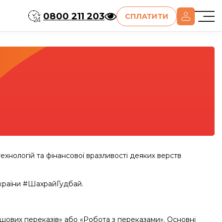
0800 211 203
СПЛАТИТИ
технологій та фінансової вразливості деяких верств
України #ШахрайГудбай.
шових переказів» або «Робота з переказами». Основні