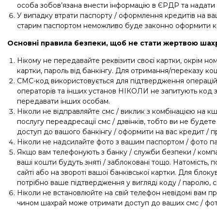
особа зобов’язана внести інформацію в ЄРДР та надати 
У випадку втрати паспорту / оформлення кредитів на ваш
старим паспортом неможливо буде законно оформити к
Основні правила безпеки, щоб не стати жертвою шах
Нікому не передавайте реквізити своєї картки, окрім но
картки, пароль від банкінгу. Для отримання/переказу к
СМС-код використовується для підтвердження операцій, 
операторів та інших установ НІКОЛИ не запитують код з
передавати інших особам.
Ніколи не відправляйте смс / виклик з комбінацією на кш
послугу переадресації смс / дзвінків, тобто ви не будете
доступ до вашого банкінгу / оформити на вас кредит / п
Ніколи не надсилайте фото з вашим паспортом / фото па
Якщо вам телефонують з банку / служби безпеки / компанії
ваші кошти будуть зняті / заблоковані тощо. Натомість,
сайті або на звороті вашої банківської картки. Для блок
потрібно ваше підтвердження у вигляді коду / паролю, с
Ніколи не встановлюйте на свій телефон невідомі вам п
чином шахрай може отримати доступ до ваших смс / фото 