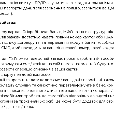
вам копію витягу з ЄРДР, яку ви зможете надати компаніям я
і паспортні дані, після звернення в поліцію, зверніться до 
редит).
райства:
меру картки. Співробітники банків, МФО та інших структур
ні
оштів завжди достатньо надати повний номер картки або IBAN
підпису договору та підтвердження входу в банкінг/особисти
 СМС, який приходить на ваш фінансовий номер, такий код з
талт **21*номер телефона#, які вас просять зробити 3-ті особ
 отримувати смс / дзвінки на свій номер, натомість, їх будуть
ровести операцію списання з вашої картки.
спорту невідомій вам особі.
 та просять надати коди з смс / ваші дані / паролі – ні в яко
 покладіть слухавку та самостійно перетелефонуйте в банк, ко
ування несанкціонованого списання з вашої картки / операції /
півробітники зроблять це самостійно відповідно до внутрішні
рограми за проханням 3-х осіб. Це може бути додаток для от
/ дзвінків / тощо.