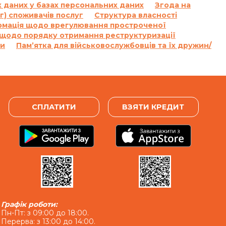
 даних у базах персональних даних
Згода на
г) споживачів послуг
Структура власності
рмація щодо врегулювання простроченої
 щодо порядку отримання реструктуризації
ги
Пам’ятка для військовослужбовців та їх дружин/
СПЛАТИТИ
ВЗЯТИ КРЕДИТ
Графік роботи:
Пн-Пт: з 09:00 до 18:00.
Перерва: з 13:00 до 14:00.