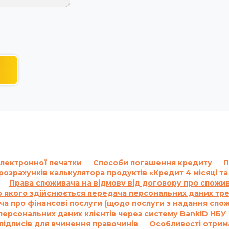
електронної печатки
Способи погашення кредиту
П
розрахунків калькулятора продуктів «Кредит 4 місяці та
Права споживача на відмову від договору про спож
 якого здійснюється передача персональних даних трет
а про фінансові послуги (щодо послуги з надання спо
ерсональних даних клієнтів через систему BankID НБУ
ідписів для вчинення правочинів
Особливості отрима