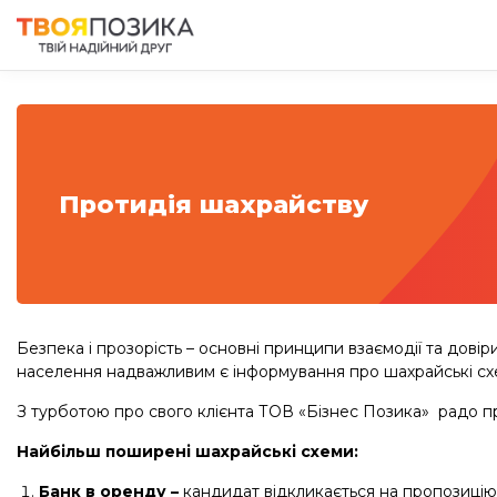
Протидія шахрайству
Безпека і прозорість – основні принципи взаємодії та дові
населення надважливим є інформування про шахрайські сх
З турботою про свого клієнта ТОВ «Бізнес Позика» радо п
Найбільш поширені шахрайські схеми:
Банк в оренду
–
кандидат відкликається на пропозицію