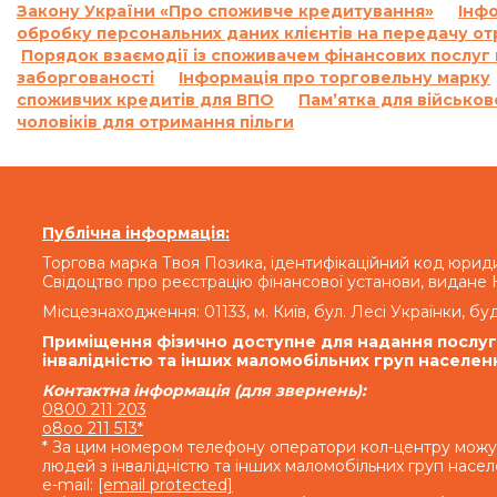
Закону України «Про споживче кредитування»
Інфо
обробку персональних даних клієнтів на передачу от
Порядок взаємодії із споживачем фінансових послуг
заборгованості
Інформація про торговельну марку
споживчих кредитів для ВПО
Пам’ятка для військов
чоловіків для отримання пільги
Публічна інформація:
Торгова марка Твоя Позика, ідентифікаційний код юрид
Свідоцтво про реєстрацію фінансової установи, видане
Місцезнаходження: 01133, м. Київ, бул. Лесі Українки, бу
Приміщення фізично доступне для надання послуг т
інвалідністю та інших маломобільних груп населен
Контактна інформація (для звернень):
0800 211 203
o8oo 211 513*
* За цим номером телефону оператори кол-центру можу
людей з інвалідністю та інших маломобільних груп насе
e-mail:
[email protected]