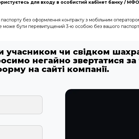
ористуєтесь для входу в особистий кабінет банку / МФ
 паспорту без оформлення контракту з мобільним оператором
е може бути перевипущений 3-ю особою без вашого паспорту т
ли учасником чи свідком шахр
росимо негайно звертатися за 
форму на сайті компанії.