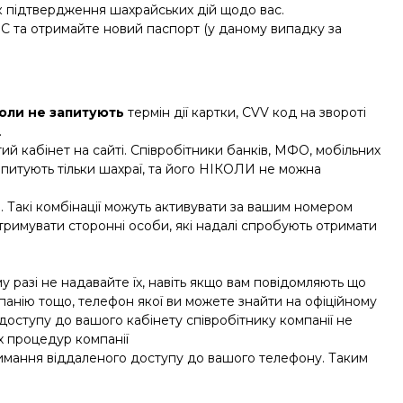
к підтвердження шахрайських дій щодо вас.
ДМС та отримайте новий паспорт (у даному випадку за
коли
не запитують
термін дії картки, CVV код на звороті
.
й кабінет на сайті. Співробітники банків, МФО, мобільних
апитують тільки шахраї, та його НІКОЛИ не можна
и. Такі комбінації можуть активувати за вашим номером
 отримувати сторонні особи, які надалі спробують отримати
му разі не надавайте їх, навіть якщо вам повідомляють що
мпанію тощо, телефон якої ви можете знайти на офіційному
 доступу до вашого кабінету співробітнику компанії не
х процедур компанії
римання віддаленого доступу до вашого телефону. Таким