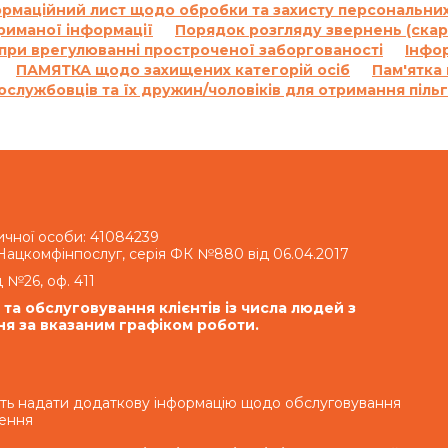
рмаційний лист щодо обробки та захисту персональних
риманої інформації
Порядок розгляду звернень (скар
 при врегулюванні простроченої заборгованості
Інфо
ПАМЯТКА щодо захищених категорій осіб
Пам'ятка
ослужбовців та їх дружин/чоловіків для отримання піль
ичної особи: 41084239
 Нацкомфінпослуг, серія ФК №880 від 06.04.2017
д №26, оф. 411
а обслуговування клієнтів із числа людей з
ня за вказаним графіком роботи.
ть надати додаткову інформацію щодо обслуговування
лення