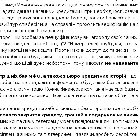
атБанку/Монобанку, робота у віддаленому режимі з мінімально
надати дані за наявними кредитами і, при необхідності, озвуч
, місце проживання тощо), коли буде дзвонити банк або фіна
овий тур співбесіди, а на справді – проходить верифікацію 
едитної історії (бази даних).
ороннім особам за певну фінансову винагороду своїх даних,
кредит, введення комбінації (*21*Номер телефону#) для, так з
ку картці немає коштів. Проте маючи доступ до таких даних, 
го кабінету в будь-якій фінансовій установі, можуть змінюва
ємо, що ці дії дуже небезпечні, тому
НІКОЛИ
не надавайт
трішніх баз МФО, а також з Бюро Кредитних Історій
– це
зобов’язання, видалити інформацію з будь-яких баз фінансових
нках інстаграму, тощо. Кожна фінансова компанія має свої ба
б, ні оптом неможливо. Після сплати коштів по такій об’яві не 
гашення кредитної заборгованості без сторонніх третіх осіб
ільгового закриття кредиту, грошей в подарунок чи зни
 контактів, у телеграм / viber з повідомленням, що тільки зар
вам як лояльному клієнту доступна велика знижка на наступн
кріплення знижки та підтвердження заявки, зробити селфі, тощ