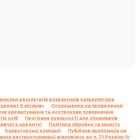
риклад результатів розрахунків калькулятора
 кредит 6 місяців»
Оголошення на проведення
ивче кредитування та дострокове повернення
іх осіб
Програма лояльності для споживачів
живчого кредиту)
Політика обробки та захисту
Колекторські компанії
Публічна пропозиція на
ння реструктуризації відповідно до п. 71 Розділу IV