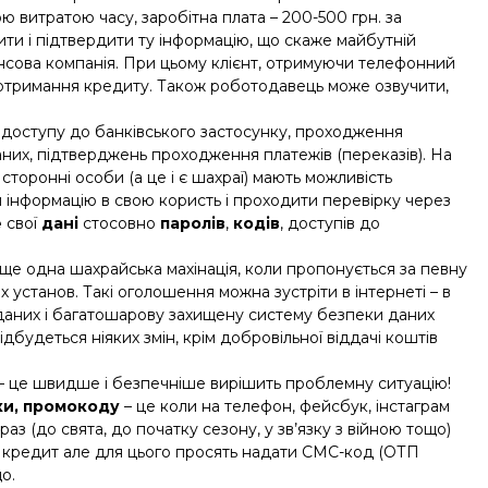
ю витратою часу, заробітна плата – 200-500 грн. за
ити і підтвердити ту інформацію, що скаже майбутній
нсова компанія. При цьому клієнт, отримуючи телефонний
на отримання кредиту. Також роботодавець може озвучити,
 доступу до банківського застосунку, проходження
ваних, підтверджень проходження платежів (переказів). На
сторонні особи (а це і є шахраї) мають можливість
ти інформацію в свою користь і проходити перевірку через
е
свої
дані
стосовно
паролів
,
кодів
, доступів до
 ще одна шахрайська махінація, коли пропонується за певну
 установ. Такі оголошення можна зустріти в інтернеті – в
зи даних і багатошарову захищену систему безпеки даних
відбудеться ніяких змін, крім добровільної віддачі коштів
 – це швидше і безпечніше вирішить проблемну ситуацію!
жки, промокоду
– це коли на телефон, фейсбук, інстаграм
аз (до свята, до початку сезону, у зв’язку з війною тощо)
ий кредит але для цього просять надати СМС-код (ОТП
о.