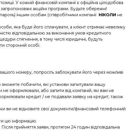
озиції. У кожній фінансовій компанії є офіційна цілодобова
 запропоновані акційні програми. Будьте обережні!
пароль) іншим особам (співробітники компанії
НІКОЛИ
не
соби, яка буде його сплачувати, а клієнт отримає невелику
вністю відповідальною за виконання умов кредитного
оцедури стягнення, в тому числі юридичні, будуть
ти сторонній особі.
 вашого номеру, попросіть заблокувати його через можливі
ви зможете побачити, які установи запитували вашу
 ви не оформлювали, або запити від компаній, які вам не
оформлювали кредит / не подавали заявку на кредит, також
поки ви не відновите свої документи/фінансовий телефонний
ти цю інформацію.
. Після прийняття заяви, протягом 24 годин відповідальна