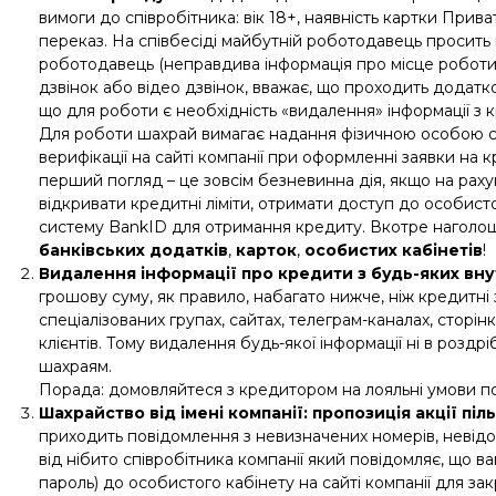
вимоги до співробітника: вік 18+, наявність картки Прив
переказ. На співбесіді майбутній роботодавець просить 
роботодавець (неправдива інформація про місце роботи
дзвінок або відео дзвінок, вважає, що проходить додатк
що для роботи є необхідність «видалення» інформації з кр
Для роботи шахрай вимагає надання фізичною особою ст
верифікації на сайті компанії при оформленні заявки на 
перший погляд – це зовсім безневинна дія, якщо на рахун
відкривати кредитні ліміти, отримати доступ до особисто
систему BankID для отримання кредиту. Вкотре наголошу
банківських додатків
,
карток
,
особистих кабінетів
!
Видалення інформації про кредити з будь-яких вну
грошову суму, як правило, набагато нижче, ніж кредитні 
спеціалізованих групах, сайтах, телеграм-каналах, сторі
клієнтів. Тому видалення будь-якої інформації ні в роздрі
шахраям.
Порада: домовляйтеся з кредитором на лояльні умови по
Шахрайство від імені компанії: пропозиція акції п
приходить повідомлення з невизначених номерів, невідомих
від нібито співробітника компанії який повідомляє, що 
пароль) до особистого кабінету на сайті компанії для за