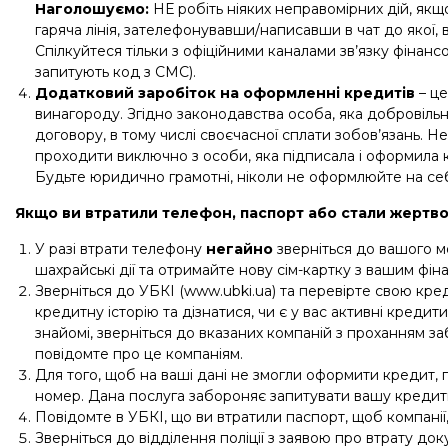
Наголошуємо:
НЕ робіть ніяких неправомірних дій, якщо
гаряча лінія, зателефонувавши/написавши в чат до якої,
Спілкуйтеся тільки з офіційними каналами зв’язку фінанс
запитують код з СМС).
Додатковий заробіток на оформленні кредитів
– це
винагороду. Згідно законодавства особа, яка добровіль
договору, в тому числі своєчасної сплати зобов’язань. Н
проходити виключно з особи, яка підписала і оформила к
Будьте юридично грамотні, ніколи не оформлюйте на себ
Якщо ви втратили телефон, паспорт або стали жертво
У разі втрати телефону
негайно
зверніться до вашого м
шахрайські дії та отримайте нову сім-картку з вашим фі
Зверніться до УБКІ (www.ubki.ua) та перевірте свою кре
кредитну історію та дізнатися, чи є у вас активні кредит
знайомі, зверніться до вказаних компаній з проханням з
повідомте про це компаніям.
Для того, щоб на ваші дані не змогли оформити кредит,
номер. Дана послуга забороняє запитувати вашу кредитн
Повідомте в УБКІ, що ви втратили паспорт, щоб компанії
Зверніться до відділення поліції з заявою про втрату до