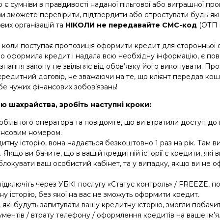
 є сумніви в правдивості наданої пільгової або виграшної проп
 ви зможете перевірити, підтвердити або спростувати будь-які
ових організацій та
НІКОЛИ
не передавайте СМС-код
(ОТП 
 коли поступає пропозиція оформити кредит для сторонньої о
но оформила кредит і надала всю необхідну інформацію, є по
езнання закону не звільняє від обов’язку його виконувати. Пр
редитний договір, не зважаючи на те, що клієнт передав кош
е чужих фінансових зобов’язань!
ю шахрайства, зробіть наступні кроки:
обільного оператора та повідомте, що ви втратили доступ до
нансовим номером.
дитну історію, вона надається безкоштовно 1 раз на рік. Там 
и. Якщо ви бачите, що в вашій кредитній історії є кредити, які
аблокувати ваш особистий кабінет, та у випадку, якщо ви не 
 підключіть через УБКІ послугу «Статус контроль» / FREEZE, 
у історію, без якої на вас не зможуть оформити кредит.
, які будуть запитувати вашу кредитну історію, змогли побачи
кументів / втрату телефону / оформлення кредитів на ваше ім’я