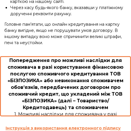
карткою на нашому сайті.
Через касу будь-якого банку, вказавши у платіжному
дорученні реквізити рахунку.
Головне пам’ятати, що онлайн кредитування на картку
банку вигідне, якщо не порушувати умов договору. В
іншому випадку воно може спричинити великі штрафи,
пені та неустойки.
Попередження про можливі наслідки для
споживача в разі користування фінансовою
послугою споживчого кредитування ТОВ
«БІЗПОЗИКА» або невиконання споживачем
обов’язків, передбачених договором про
споживчий кредит, що укладений між ТОВ
«БІЗПОЗИКА» (далі – Товариство/
Кредитодавець) та споживачем
1. Можливі наслідки для споживача у разі
користування споживчим кредитом або
невиконання ним обов’язків згідно з договором
Інструкція з використання електронного підпису