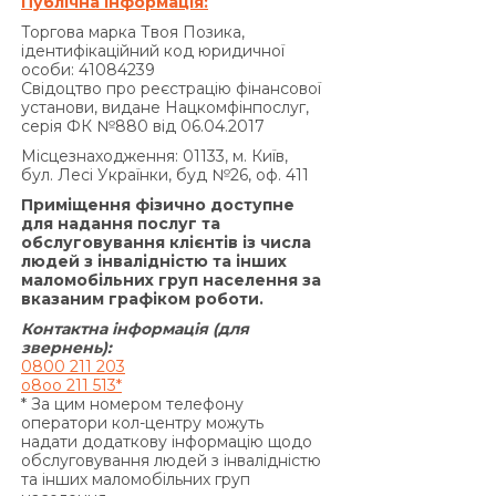
Публічна інформація:
порушення виконання зобов’язань на підставі
Торгова марка Твоя Позика,
Договору, не може перевищувати половини
ідентифікаційний код юридичної
суми Кредиту, одержаної Позичальником від
особи: 41084239
Свідоцтво про реєстрацію фінансової
Кредитодавця за Договором, і не може бути
установи, видане Нацкомфінпослуг,
збільшена за домовленістю Сторін.»
серія ФК №880 від 06.04.2017
За договором про надання кредиту по
Місцезнаходження: 01133, м. Київ,
продукту «Кредит 4/6 місяців»:
бул. Лесі Українки, буд №26, оф. 411
Згідно з п. 7.5. Договору:
Приміщення фізично доступне
«У разі прострочення виконання
для надання послуг та
обслуговування клієнтів із числа
Позичальником грошового зобов’язання зі
людей з інвалідністю та інших
сплати процентів за користування Кредитом та/
маломобільних груп населення за
або Комісії за видачу Кредиту (якщо умови
вказаним графіком роботи.
Договору передбачають сплату комісії за
Контактна інформація (для
видачу Кредиту) та/або Комісії за видачу у
звернень):
0800 211 203
Кредит додаткових грошових коштів (якщо
o8oo 211 513*
умови додаткової угоди до Договору
* За цим номером телефону
передбачають сплату комісії за видачу у Кредит
оператори кол-центру можуть
надати додаткову інформацію щодо
додаткових грошових коштів) та/або суми
обслуговування людей з інвалідністю
Кредиту у визначені цим Договором терміни,
та інших маломобільних груп