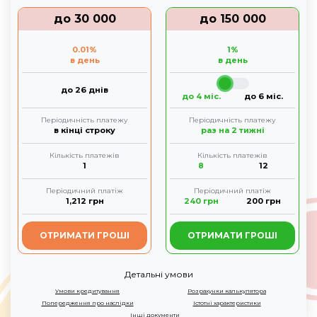
до
30 000
до
150 000
0.01
%
1
%
в день
в день
до 26 днів
до 4 міс.
до 6 міс.
Періодичність платежу
Періодичність платежу
в кінці строку
раз на 2 тижні
Кількість платежів
Кількість платежів
1
8
12
Періодичний платіж
Періодичний платіж
1,212
грн
240
грн
200
грн
ОТРИМАТИ ГРОШІ
ОТРИМАТИ ГРОШІ
Детальні умови
Умови кредитування
Розрахунки калькулятора
Попередження про наслідки
Істотні характеристики
Інші документи