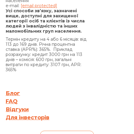
на підставі положень частини 2 статті 625
населення
e-mail:
[email protected]
Цивільного кодексу України Кредитодавець
Усі способи зв’язку, зазначені
має право вимагати, а Позичальник
вище, доступні для захищеної
категорії осіб та клієнтів із числа
зобов’язаний сплатити Кредитодавцю суму
людей з інвалідністю та інших
заборгованості з урахуванням 3700 (три тисячі
маломобільних груп населення.
сімсот) процентів річних від простроченої суми
Термін кредиту на 4 або 6 місяців: від
заборгованості. Проценти річних, зазначені в
113 до 169 днів. Річна процентна
цьому пункті вище, нараховуються за кожен
ставка (APR%): 365%. Приклад
розрахунку: кредит 3000 грн на 113
день прострочення на суму заборгованості, що
днів – комісія: 600 грн, загальні
включає прострочені проценти за користування
витрати по кредиту: 3107 грн, APR:
Кредитом та/або суму простроченої Комісії за
365%
видачу Кредиту (якщо умови Договору
передбачають сплату комісії за видачу Кредиту),
та/або Комісії за видачу у Кредит додаткових
Блог
грошових коштів (якщо умови додаткової угоди
FAQ
до Договору передбачають сплату комісії за
Відгуки
видачу у Кредит додаткових грошових коштів)
Для інвесторів
та/або на прострочену суму Кредиту, та не
нараховуються на раніше нараховані проценти
на підставі статті 625 Цивільного кодексу