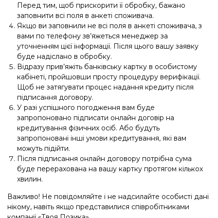
Перед тим, щоб прискорити її обробку, бажано
заповнити всі поля в анкеті споживача.
Якщо ви заповнили не всі поля в анкеті споживача, з
вами по телефону зв’яжеться менеджер за
уточненням цієї інформації. Після цього вашу заявку
буде надіслано в обробку.
Відразу прив’яжіть банківську картку в особистому
кабінеті, пройшовши просту процедуру верифікації.
Щоб не затягувати процес надання кредиту після
підписання договору.
У разі успішного погодження вам буде
запропоновано підписати онлайн договір на
кредитування фізичних осіб. Або будуть
запропоновані інші умови кредитування, які вам
можуть підійти.
Після підписання онлайн договору потрібна сума
буде перерахована на вашу картку протягом кількох
хвилин.
Важливо! Не повідомляйте і не надсилайте особисті дані
нікому, навіть якщо представилися співробітниками
компанії «Твоя Позика».