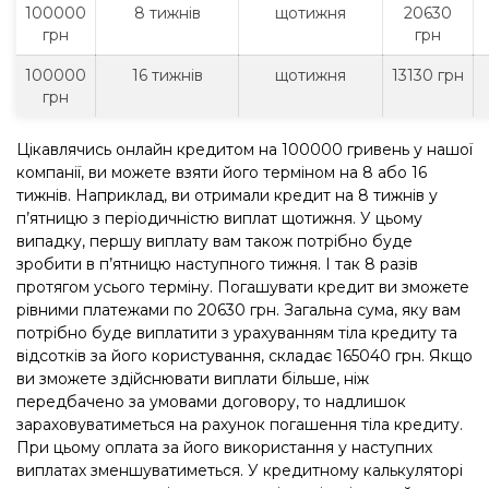
100000
8 тижнів
щотижня
20630
грн
грн
100000
16 тижнів
щотижня
13130 грн
грн
Цікавлячись онлайн кредитом на 100000 гривень у нашої
компанії, ви можете взяти його терміном на 8 або 16
тижнів. Наприклад, ви отримали кредит на 8 тижнів у
п’ятницю з періодичністю виплат щотижня. У цьому
випадку, першу виплату вам також потрібно буде
зробити в п’ятницю наступного тижня. І так 8 разів
протягом усього терміну. Погашувати кредит ви зможете
рівними платежами по 20630 грн. Загальна сума, яку вам
потрібно буде виплатити з урахуванням тіла кредиту та
відсотків за його користування, складає 165040 грн. Якщо
ви зможете здійснювати виплати більше, ніж
передбачено за умовами договору, то надлишок
зараховуватиметься на рахунок погашення тіла кредиту.
При цьому оплата за його використання у наступних
виплатах зменшуватиметься. У кредитному калькуляторі