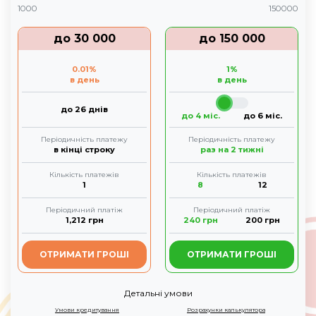
1000
150000
до
30 000
до
150 000
0.01
%
1
%
в день
в день
до 26 днів
до 4 міс.
до 6 міс.
Періодичність платежу
Періодичність платежу
в кінці строку
раз на 2 тижні
Кількість платежів
Кількість платежів
1
8
12
Періодичний платіж
Періодичний платіж
1,212
грн
240
грн
200
грн
ОТРИМАТИ ГРОШІ
ОТРИМАТИ ГРОШІ
Детальні умови
Умови кредитування
Розрахунки калькулятора