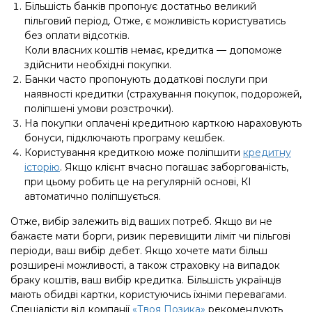
Більшість банків пропонує достатньо великий
пільговий період. Отже, є можливість користуватись
без оплати відсотків.
Коли власних коштів немає, кредитка — допоможе
здійснити необхідні покупки.
Банки часто пропонують додаткові послуги при
наявності кредитки (страхування покупок, подорожей,
поліпшені умови розстрочки).
На покупки оплачені кредитною карткою нараховують
бонуси, підключають програму кешбек.
Користування кредиткою може поліпшити
кредитну
історію
. Якщо клієнт вчасно погашає заборгованість,
при цьому робить це на регулярній основі, КІ
автоматично поліпшується.
Отже, вибір залежить від ваших потреб. Якщо ви не
бажаєте мати борги, ризик перевищити ліміт чи пільгові
періоди, ваш вибір дебет. Якщо хочете мати більш
розширені можливості, а також страховку на випадок
браку коштів, ваш вибір кредитка. Більшість українців
мають обидві картки, користуючись їхніми перевагами.
Спеціалісти від компанії
«Твоя Позика»
рекомендують