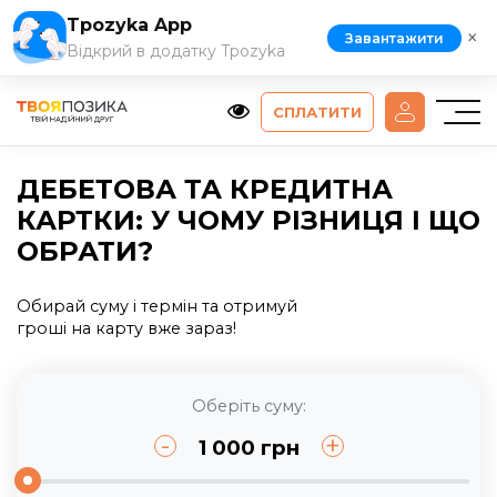
Tpozyka App
×
Завантажити
Відкрий в додатку Tpozyka
СПЛАТИТИ
ДЕБЕТОВА ТА КРЕДИТНА
КАРТКИ: У ЧОМУ РІЗНИЦЯ І ЩО
ОБРАТИ?
Обирай суму і термін та отримуй
гроші на карту вже зараз!
Оберіть суму:
-
+
1 000
грн