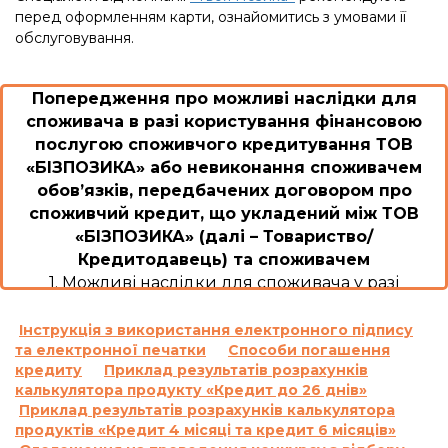
перед оформленням карти, ознайомитись з умовами її
обслуговування.
Попередження про можливі наслідки для
споживача в разі користування фінансовою
послугою споживчого кредитування ТОВ
«БІЗПОЗИКА» або невиконання споживачем
обов’язків, передбачених договором про
споживчий кредит, що укладений між ТОВ
«БІЗПОЗИКА» (далі – Товариство/
Кредитодавець) та споживачем
1. Можливі наслідки для споживача у разі
користування споживчим кредитом або
невиконання ним обов’язків згідно з договором
Інструкція з використання електронного підпису
та електронної печатки
Способи погашення
про споживчий кредит, уключаючи
кредиту
Приклад результатів розрахунків
прострочення виконання зобов’язань зі сплати
калькулятора продукту «Кредит до 26 днів»
платежів, а також розмір неустойки, процентної
Приклад результатів розрахунків калькулятора
ставки, інших платежів, які застосовуються чи
продуктів «Кредит 4 місяці та кредит 6 місяців»
стягуються у разі невиконання зобов’язання за