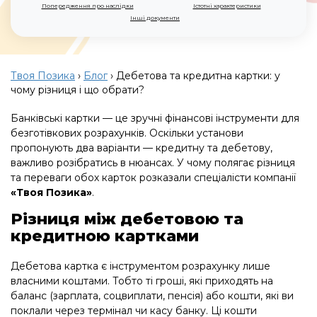
Попередження про наслідки
Істотні характеристики
Інші документи
Твоя Позика
›
Блог
›
Дебетова та кредитна картки: у
чому різниця і що обрати?
Банківські картки — це зручні фінансові інструменти для
безготівкових розрахунків. Оскільки установи
пропонують два варіанти — кредитну та дебетову,
важливо розібратись в нюансах. У чому полягає різниця
та переваги обох карток розказали спеціалісти компанії
«Твоя Позика»
.
Різниця між дебетовою та
кредитною картками
Дебетова картка є інструментом розрахунку лише
власними коштами. Тобто ті гроші, які приходять на
баланс (зарплата, соцвиплати, пенсія) або кошти, які ви
поклали через термінал чи касу банку. Ці кошти