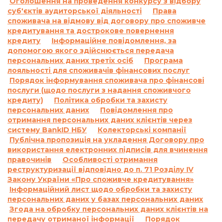
Оголошення на проведення конкурсу з відбору
договором про споживчий кредит:
суб'єктів аудиторської діяльності
Права
1.1.
Відповідальність за прострочення
споживача на відмову від договору про споживче
кредитування та дострокове повернення
виконання та/або невиконання умов
кредиту
Інформаційне повідомлення, за
договору:
допомогою якого здійснюється передача
За договором про надання кредиту по
персональних даних третіх осіб
Програма
продукту «Кредит до 26 днів»:
лояльності для споживачів фінансових послуг
Згідно з п. 7.5. Договору про надання кредиту:
Порядок інформування споживача про фінансові
«У разі прострочення виконання
послуги (щодо послуги з надання споживчого
кредиту)
Позичальником грошового зобов’язання зі
Політика обробки та захисту
персональних даних
Повідомлення про
сплати процентів за користування Кредитом та/
отримання персональних даних клієнтів через
або Комісії та/або суми Кредиту у визначені
систему BankID НБУ
Колекторські компанії
Договором терміни, на підставі положень
Публічна пропозиція на укладення Договору про
частини 2 статті 625 Цивільного кодексу України
використання електронних підписів для вчинення
Кредитодавець має право вимагати, а
правочинів
Особливості отримання
Позичальник зобов’язаний сплатити
реструктуризації відповідно до п. 71 Розділу IV
Закону України «Про споживче кредитування»
Кредитодавцю суму заборгованості з
Інформаційний лист щодо обробки та захисту
урахуванням 3700 (три тисячі сімсот) процентів
персональних даних у базах персональних даних
річних від простроченої суми заборгованості.
Згода на обробку персональних даних клієнтів на
Проценти річних, зазначені в цьому пункті
передачу отриманої інформації
Порядок