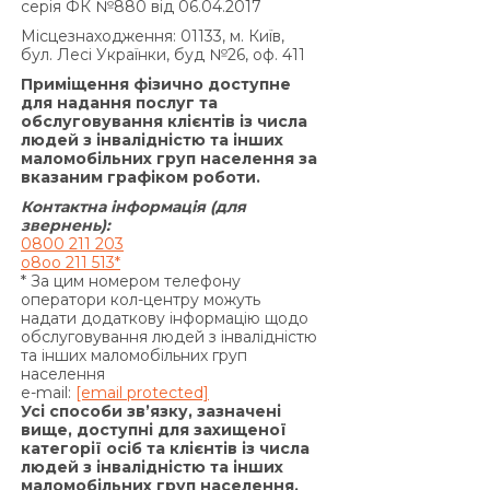
серія ФК №880 від 06.04.2017
За договором про надання кредиту по
Місцезнаходження: 01133, м. Київ,
продукту «Кредит 4/6 місяців»:
бул. Лесі Українки, буд №26, оф. 411
Згідно з п. 7.5. Договору:
Приміщення фізично доступне
«У разі прострочення виконання
для надання послуг та
обслуговування клієнтів із числа
Позичальником грошового зобов’язання зі
людей з інвалідністю та інших
сплати процентів за користування Кредитом та/
маломобільних груп населення за
або Комісії за видачу Кредиту (якщо умови
вказаним графіком роботи.
Договору передбачають сплату комісії за
Контактна інформація (для
видачу Кредиту) та/або Комісії за видачу у
звернень):
0800 211 203
Кредит додаткових грошових коштів (якщо
o8oo 211 513*
умови додаткової угоди до Договору
* За цим номером телефону
передбачають сплату комісії за видачу у Кредит
оператори кол-центру можуть
надати додаткову інформацію щодо
додаткових грошових коштів) та/або суми
обслуговування людей з інвалідністю
Кредиту у визначені цим Договором терміни,
та інших маломобільних груп
на підставі положень частини 2 статті 625
населення
e-mail:
[email protected]
Цивільного кодексу України Кредитодавець
Усі способи зв’язку, зазначені
має право вимагати, а Позичальник
вище, доступні для захищеної
категорії осіб та клієнтів із числа
зобов’язаний сплатити Кредитодавцю суму
людей з інвалідністю та інших
заборгованості з урахуванням 3700 (три тисячі
маломобільних груп населення.