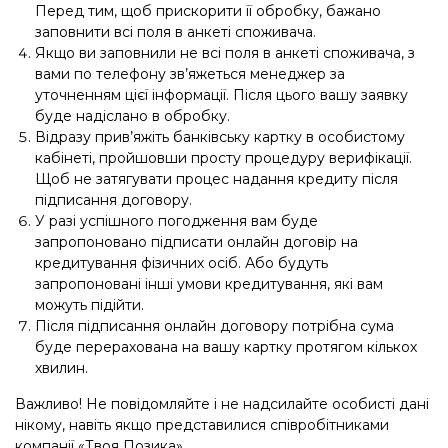
Перед тим, щоб прискорити її обробку, бажано
заповнити всі поля в анкеті споживача.
Якщо ви заповнили не всі поля в анкеті споживача, з
вами по телефону зв’яжеться менеджер за
уточненням цієї інформації. Після цього вашу заявку
буде надіслано в обробку.
Відразу прив’яжіть банківську картку в особистому
кабінеті, пройшовши просту процедуру верифікації.
Щоб не затягувати процес надання кредиту після
підписання договору.
У разі успішного погодження вам буде
запропоновано підписати онлайн договір на
кредитування фізичних осіб. Або будуть
запропоновані інші умови кредитування, які вам
можуть підійти.
Після підписання онлайн договору потрібна сума
буде перерахована на вашу картку протягом кількох
хвилин.
Важливо! Не повідомляйте і не надсилайте особисті дані
нікому, навіть якщо представилися співробітниками
компанії «Твоя Позика».