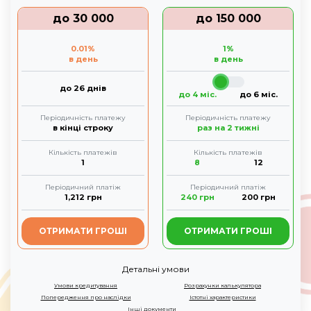
до
30 000
до
150 000
0.01
%
1
%
в день
в день
до 26 днів
до 4 міс.
до 6 міс.
Періодичність платежу
Періодичність платежу
в кінці строку
раз на 2 тижні
Кількість платежів
Кількість платежів
1
8
12
Періодичний платіж
Періодичний платіж
1,212
грн
240
грн
200
грн
ОТРИМАТИ ГРОШІ
ОТРИМАТИ ГРОШІ
Детальні умови
Умови кредитування
Розрахунки калькулятора
Попередження про наслідки
Істотні характеристики
Інші документи