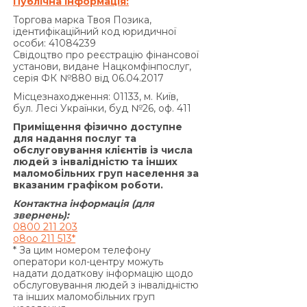
Публічна інформація:
порушення виконання зобов’язань на підставі
Торгова марка Твоя Позика,
Договору, не може перевищувати половини
ідентифікаційний код юридичної
суми Кредиту, одержаної Позичальником від
особи: 41084239
Свідоцтво про реєстрацію фінансової
Кредитодавця за Договором, і не може бути
установи, видане Нацкомфінпослуг,
збільшена за домовленістю Сторін.»
серія ФК №880 від 06.04.2017
За договором про надання кредиту по
Місцезнаходження: 01133, м. Київ,
продукту «Кредит 4/6 місяців»:
бул. Лесі Українки, буд №26, оф. 411
Згідно з п. 7.5. Договору:
Приміщення фізично доступне
«У разі прострочення виконання
для надання послуг та
обслуговування клієнтів із числа
Позичальником грошового зобов’язання зі
людей з інвалідністю та інших
сплати процентів за користування Кредитом та/
маломобільних груп населення за
або Комісії за видачу Кредиту (якщо умови
вказаним графіком роботи.
Договору передбачають сплату комісії за
Контактна інформація (для
видачу Кредиту) та/або Комісії за видачу у
звернень):
0800 211 203
Кредит додаткових грошових коштів (якщо
o8oo 211 513*
умови додаткової угоди до Договору
* За цим номером телефону
передбачають сплату комісії за видачу у Кредит
оператори кол-центру можуть
надати додаткову інформацію щодо
додаткових грошових коштів) та/або суми
обслуговування людей з інвалідністю
Кредиту у визначені цим Договором терміни,
та інших маломобільних груп