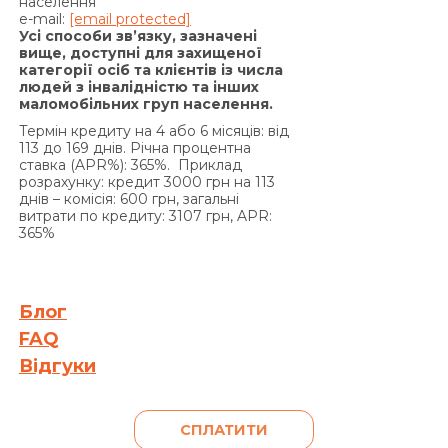
на підставі положень частини 2 статті 625
населення
e-mail:
[email protected]
Цивільного кодексу України Кредитодавець
Усі способи зв’язку, зазначені
має право вимагати, а Позичальник
вище, доступні для захищеної
категорії осіб та клієнтів із числа
зобов’язаний сплатити Кредитодавцю суму
людей з інвалідністю та інших
заборгованості з урахуванням 3700 (три тисячі
маломобільних груп населення.
сімсот) процентів річних від простроченої суми
Термін кредиту на 4 або 6 місяців: від
заборгованості. Проценти річних, зазначені в
113 до 169 днів. Річна процентна
цьому пункті вище, нараховуються за кожен
ставка (APR%): 365%. Приклад
розрахунку: кредит 3000 грн на 113
день прострочення на суму заборгованості, що
днів – комісія: 600 грн, загальні
включає прострочені проценти за користування
витрати по кредиту: 3107 грн, APR:
Кредитом та/або суму простроченої Комісії за
365%
видачу Кредиту (якщо умови Договору
передбачають сплату комісії за видачу Кредиту),
та/або Комісії за видачу у Кредит додаткових
Блог
грошових коштів (якщо умови додаткової угоди
FAQ
до Договору передбачають сплату комісії за
Відгуки
видачу у Кредит додаткових грошових коштів)
та/або на прострочену суму Кредиту, та не
нараховуються на раніше нараховані проценти
СПЛАТИТИ
на підставі статті 625 Цивільного кодексу