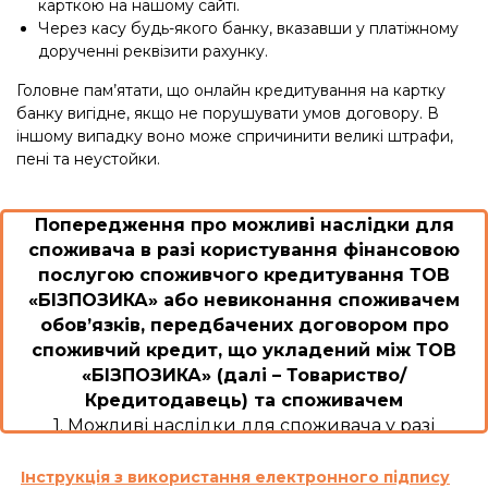
карткою на нашому сайті.
Через касу будь-якого банку, вказавши у платіжному
дорученні реквізити рахунку.
Головне пам’ятати, що онлайн кредитування на картку
банку вигідне, якщо не порушувати умов договору. В
іншому випадку воно може спричинити великі штрафи,
пені та неустойки.
Попередження про можливі наслідки для
споживача в разі користування фінансовою
послугою споживчого кредитування ТОВ
«БІЗПОЗИКА» або невиконання споживачем
обов’язків, передбачених договором про
споживчий кредит, що укладений між ТОВ
«БІЗПОЗИКА» (далі – Товариство/
Кредитодавець) та споживачем
1. Можливі наслідки для споживача у разі
користування споживчим кредитом або
невиконання ним обов’язків згідно з договором
Інструкція з використання електронного підпису