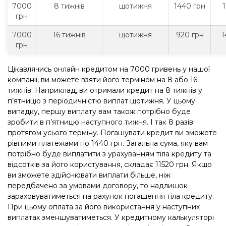
7000
8 тижнів
щотижня
1440 грн
1
грн
7000
16 тижнів
щотижня
920 грн
1
грн
Цікавлячись онлайн кредитом на 7000 гривень у нашої
компанії, ви можете взяти його терміном на 8 або 16
тижнів. Наприклад, ви отримали кредит на 8 тижнів у
п’ятницю з періодичністю виплат щотижня. У цьому
випадку, першу виплату вам також потрібно буде
зробити в п’ятницю наступного тижня. І так 8 разів
протягом усього терміну. Погашувати кредит ви зможете
рівними платежами по 1440 грн. Загальна сума, яку вам
потрібно буде виплатити з урахуванням тіла кредиту та
відсотків за його користування, складає 11520 грн. Якщо
ви зможете здійснювати виплати більше, ніж
передбачено за умовами договору, то надлишок
зараховуватиметься на рахунок погашення тіла кредиту.
При цьому оплата за його використання у наступних
виплатах зменшуватиметься. У кредитному калькуляторі