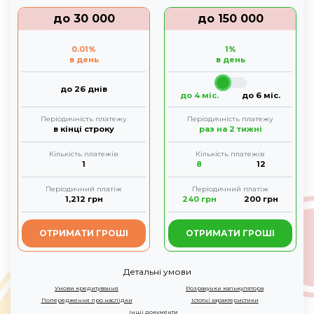
до
30 000
до
150 000
0.01
%
1
%
в день
в день
до 26 днів
до 4 міс.
до 6 міс.
Періодичність платежу
Періодичність платежу
в кінці строку
раз на 2 тижні
Кількість платежів
Кількість платежів
1
8
12
Періодичний платіж
Періодичний платіж
1,212
грн
240
грн
200
грн
ОТРИМАТИ ГРОШІ
ОТРИМАТИ ГРОШІ
Детальні умови
Умови кредитування
Розрахунки калькулятора
Попередження про наслідки
Істотні характеристики
Інші документи