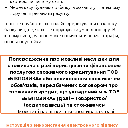
карткою на нашому сайті.
Через касу будь-якого банку, вказавши у платіжному
дорученні реквізити рахунку.
Головне пам’ятати, що онлайн кредитування на картку
банку вигідне, якщо не порушувати умов договору. В
іншому випадку воно може спричинити великі штрафи,
пені та неустойки.
Попередження про можливі наслідки для
споживача в разі користування фінансовою
послугою споживчого кредитування ТОВ
«БІЗПОЗИКА» або невиконання споживачем
обов’язків, передбачених договором про
споживчий кредит, що укладений між ТОВ
«БІЗПОЗИКА» (далі – Товариство/
Кредитодавець) та споживачем
1. Можливі наслідки для споживача у разі
користування споживчим кредитом або
невиконання ним обов’язків згідно з договором
Інструкція з використання електронного підпису