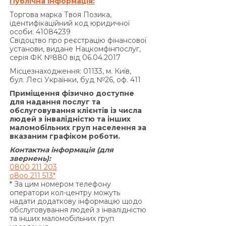
Публічна інформація:
порушення виконання зобов’язань на підставі
Торгова марка Твоя Позика,
Договору, не може перевищувати половини
ідентифікаційний код юридичної
суми Кредиту, одержаної Позичальником від
особи: 41084239
Свідоцтво про реєстрацію фінансової
Кредитодавця за Договором, і не може бути
установи, видане Нацкомфінпослуг,
збільшена за домовленістю Сторін.»
серія ФК №880 від 06.04.2017
За договором про надання кредиту по
Місцезнаходження: 01133, м. Київ,
продукту «Кредит 4/6 місяців»:
бул. Лесі Українки, буд №26, оф. 411
Згідно з п. 7.5. Договору:
Приміщення фізично доступне
«У разі прострочення виконання
для надання послуг та
обслуговування клієнтів із числа
Позичальником грошового зобов’язання зі
людей з інвалідністю та інших
сплати процентів за користування Кредитом та/
маломобільних груп населення за
або Комісії за видачу Кредиту (якщо умови
вказаним графіком роботи.
Договору передбачають сплату комісії за
Контактна інформація (для
видачу Кредиту) та/або Комісії за видачу у
звернень):
0800 211 203
Кредит додаткових грошових коштів (якщо
o8oo 211 513*
умови додаткової угоди до Договору
* За цим номером телефону
передбачають сплату комісії за видачу у Кредит
оператори кол-центру можуть
надати додаткову інформацію щодо
додаткових грошових коштів) та/або суми
обслуговування людей з інвалідністю
Кредиту у визначені цим Договором терміни,
та інших маломобільних груп