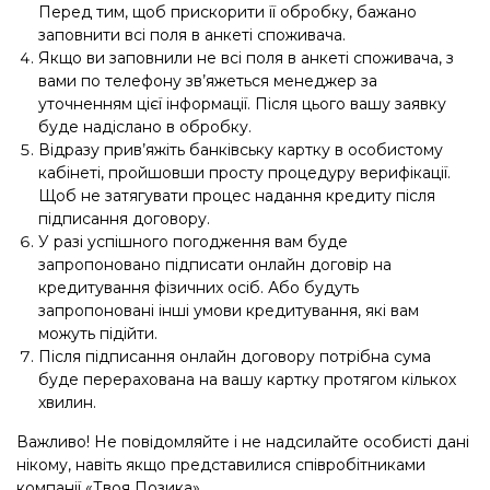
Перед тим, щоб прискорити її обробку, бажано
заповнити всі поля в анкеті споживача.
Якщо ви заповнили не всі поля в анкеті споживача, з
вами по телефону зв’яжеться менеджер за
уточненням цієї інформації. Після цього вашу заявку
буде надіслано в обробку.
Відразу прив’яжіть банківську картку в особистому
кабінеті, пройшовши просту процедуру верифікації.
Щоб не затягувати процес надання кредиту після
підписання договору.
У разі успішного погодження вам буде
запропоновано підписати онлайн договір на
кредитування фізичних осіб. Або будуть
запропоновані інші умови кредитування, які вам
можуть підійти.
Після підписання онлайн договору потрібна сума
буде перерахована на вашу картку протягом кількох
хвилин.
Важливо! Не повідомляйте і не надсилайте особисті дані
нікому, навіть якщо представилися співробітниками
компанії «Твоя Позика».