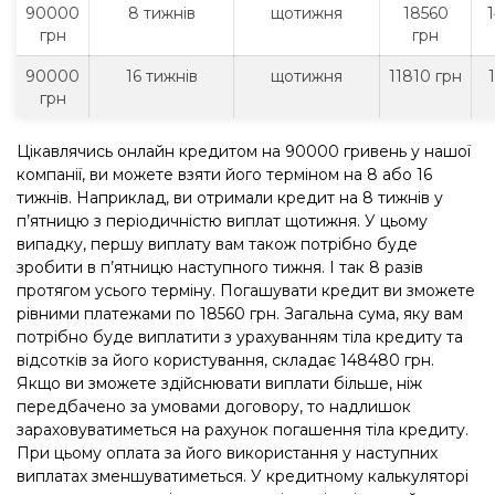
90000
8 тижнів
щотижня
18560
грн
грн
90000
16 тижнів
щотижня
11810 грн
грн
Цікавлячись онлайн кредитом на 90000 гривень у нашої
компанії, ви можете взяти його терміном на 8 або 16
тижнів. Наприклад, ви отримали кредит на 8 тижнів у
п’ятницю з періодичністю виплат щотижня. У цьому
випадку, першу виплату вам також потрібно буде
зробити в п’ятницю наступного тижня. І так 8 разів
протягом усього терміну. Погашувати кредит ви зможете
рівними платежами по 18560 грн. Загальна сума, яку вам
потрібно буде виплатити з урахуванням тіла кредиту та
відсотків за його користування, складає 148480 грн.
Якщо ви зможете здійснювати виплати більше, ніж
передбачено за умовами договору, то надлишок
зараховуватиметься на рахунок погашення тіла кредиту.
При цьому оплата за його використання у наступних
виплатах зменшуватиметься. У кредитному калькуляторі