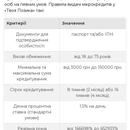
осіб на певних умов. Правила видачі мікрокредитів у
«Твоя Позика» такі:
Критерії
Значення
Документи для
паспорт та/або ІПН.
підтвердження
особистості:
Вікові обмеження:
від 18 до 75 років.
Мінімальна та
від 3000 грн до 150000 грн.
максимальна сума
кредитування:
Строк кредитування:
8 тижнів (2 місяці) або 16
тижнів (4 місяці).
Денна процентна
1,5% на день.
ставка (стандартні
умови):
Реальна річна
від 166698% до 652933%