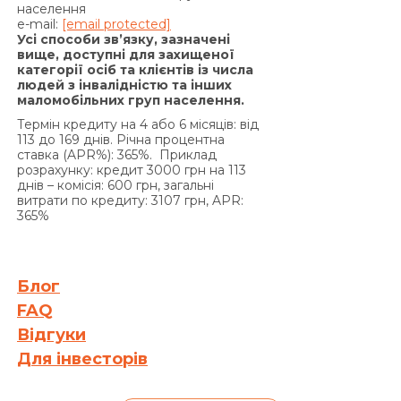
на підставі положень частини 2 статті 625
населення
e-mail:
[email protected]
Цивільного кодексу України Кредитодавець
Усі способи зв’язку, зазначені
має право вимагати, а Позичальник
вище, доступні для захищеної
категорії осіб та клієнтів із числа
зобов’язаний сплатити Кредитодавцю суму
людей з інвалідністю та інших
заборгованості з урахуванням 3700 (три тисячі
маломобільних груп населення.
сімсот) процентів річних від простроченої суми
Термін кредиту на 4 або 6 місяців: від
заборгованості. Проценти річних, зазначені в
113 до 169 днів. Річна процентна
цьому пункті вище, нараховуються за кожен
ставка (APR%): 365%. Приклад
розрахунку: кредит 3000 грн на 113
день прострочення на суму заборгованості, що
днів – комісія: 600 грн, загальні
включає прострочені проценти за користування
витрати по кредиту: 3107 грн, APR:
Кредитом та/або суму простроченої Комісії за
365%
видачу Кредиту (якщо умови Договору
передбачають сплату комісії за видачу Кредиту),
та/або Комісії за видачу у Кредит додаткових
Блог
грошових коштів (якщо умови додаткової угоди
FAQ
до Договору передбачають сплату комісії за
Відгуки
видачу у Кредит додаткових грошових коштів)
Для інвесторів
та/або на прострочену суму Кредиту, та не
нараховуються на раніше нараховані проценти
на підставі статті 625 Цивільного кодексу