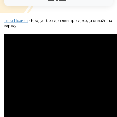
Твоя Позика
›
Кредит без довідки про доходи онлайн на
картку