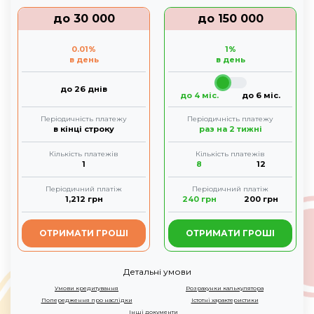
до
30 000
до
150 000
0.01
%
1
%
в день
в день
до 26 днів
до 4 міс.
до 6 міс.
Періодичність платежу
Періодичність платежу
в кінці строку
раз на 2 тижні
Кількість платежів
Кількість платежів
1
8
12
Періодичний платіж
Періодичний платіж
1,212
грн
240
грн
200
грн
ОТРИМАТИ ГРОШІ
ОТРИМАТИ ГРОШІ
Детальні умови
Умови кредитування
Розрахунки калькулятора
Попередження про наслідки
Істотні характеристики
Інші документи