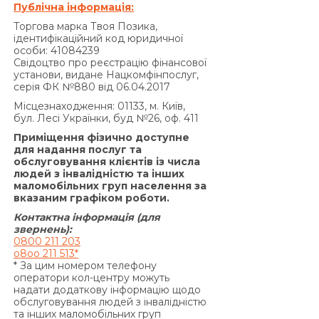
Публічна інформація:
порушення виконання зобов’язань на підставі
Торгова марка Твоя Позика,
Договору, не може перевищувати половини
ідентифікаційний код юридичної
суми Кредиту, одержаної Позичальником від
особи: 41084239
Свідоцтво про реєстрацію фінансової
Кредитодавця за Договором, і не може бути
установи, видане Нацкомфінпослуг,
збільшена за домовленістю Сторін.»
серія ФК №880 від 06.04.2017
За договором про надання кредиту по
Місцезнаходження: 01133, м. Київ,
продукту «Кредит 4/6 місяців»:
бул. Лесі Українки, буд №26, оф. 411
Згідно з п. 7.5. Договору:
Приміщення фізично доступне
«У разі прострочення виконання
для надання послуг та
обслуговування клієнтів із числа
Позичальником грошового зобов’язання зі
людей з інвалідністю та інших
сплати процентів за користування Кредитом та/
маломобільних груп населення за
або Комісії за видачу Кредиту (якщо умови
вказаним графіком роботи.
Договору передбачають сплату комісії за
Контактна інформація (для
видачу Кредиту) та/або Комісії за видачу у
звернень):
0800 211 203
Кредит додаткових грошових коштів (якщо
o8oo 211 513*
умови додаткової угоди до Договору
* За цим номером телефону
передбачають сплату комісії за видачу у Кредит
оператори кол-центру можуть
надати додаткову інформацію щодо
додаткових грошових коштів) та/або суми
обслуговування людей з інвалідністю
Кредиту у визначені цим Договором терміни,
та інших маломобільних груп