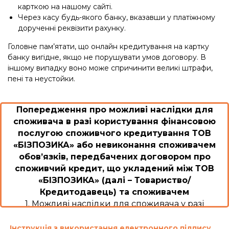
карткою на нашому сайті.
Через касу будь-якого банку, вказавши у платіжному
дорученні реквізити рахунку.
Головне пам’ятати, що онлайн кредитування на картку
банку вигідне, якщо не порушувати умов договору. В
іншому випадку воно може спричинити великі штрафи,
пені та неустойки.
Попередження про можливі наслідки для
споживача в разі користування фінансовою
послугою споживчого кредитування ТОВ
«БІЗПОЗИКА» або невиконання споживачем
обов’язків, передбачених договором про
споживчий кредит, що укладений між ТОВ
«БІЗПОЗИКА» (далі – Товариство/
Кредитодавець) та споживачем
1. Можливі наслідки для споживача у разі
користування споживчим кредитом або
невиконання ним обов’язків згідно з договором
Інструкція з використання електронного підпису