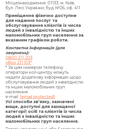
Місцезнаходження: 01133, м. Київ,
продукту «Кредит 4/6 місяців»:
бул. Лесі Українки, буд №26, оф. 411
Згідно з п. 7.5. Договору:
Приміщення фізично доступне
«У разі прострочення виконання
для надання послуг та
обслуговування клієнтів із числа
Позичальником грошового зобов’язання зі
людей з інвалідністю та інших
сплати процентів за користування Кредитом та/
маломобільних груп населення за
або Комісії за видачу Кредиту (якщо умови
вказаним графіком роботи.
Договору передбачають сплату комісії за
Контактна інформація (для
видачу Кредиту) та/або Комісії за видачу у
звернень):
0800 211 203
Кредит додаткових грошових коштів (якщо
o8oo 211 513*
умови додаткової угоди до Договору
* За цим номером телефону
передбачають сплату комісії за видачу у Кредит
оператори кол-центру можуть
надати додаткову інформацію щодо
додаткових грошових коштів) та/або суми
обслуговування людей з інвалідністю
Кредиту у визначені цим Договором терміни,
та інших маломобільних груп
на підставі положень частини 2 статті 625
населення
e-mail:
[email protected]
Цивільного кодексу України Кредитодавець
Усі способи зв’язку, зазначені
має право вимагати, а Позичальник
вище, доступні для захищеної
категорії осіб та клієнтів із числа
зобов’язаний сплатити Кредитодавцю суму
людей з інвалідністю та інших
заборгованості з урахуванням 3700 (три тисячі
маломобільних груп населення.
сімсот) процентів річних від простроченої суми
Термін кредиту на 4 або 6 місяців: від