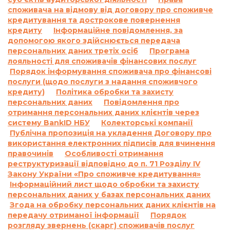
1.1.
Відповідальність за прострочення
споживача на відмову від договору про споживче
кредитування та дострокове повернення
виконання та/або невиконання умов
кредиту
Інформаційне повідомлення, за
договору:
допомогою якого здійснюється передача
За договором про надання кредиту по
персональних даних третіх осіб
Програма
продукту «Кредит до 26 днів»:
лояльності для споживачів фінансових послуг
Згідно з п. 7.5. Договору про надання кредиту:
Порядок інформування споживача про фінансові
«У разі прострочення виконання
послуги (щодо послуги з надання споживчого
кредиту)
Позичальником грошового зобов’язання зі
Політика обробки та захисту
персональних даних
Повідомлення про
сплати процентів за користування Кредитом та/
отримання персональних даних клієнтів через
або Комісії та/або суми Кредиту у визначені
систему BankID НБУ
Колекторські компанії
Договором терміни, на підставі положень
Публічна пропозиція на укладення Договору про
частини 2 статті 625 Цивільного кодексу України
використання електронних підписів для вчинення
Кредитодавець має право вимагати, а
правочинів
Особливості отримання
Позичальник зобов’язаний сплатити
реструктуризації відповідно до п. 71 Розділу IV
Закону України «Про споживче кредитування»
Кредитодавцю суму заборгованості з
Інформаційний лист щодо обробки та захисту
урахуванням 3700 (три тисячі сімсот) процентів
персональних даних у базах персональних даних
річних від простроченої суми заборгованості.
Згода на обробку персональних даних клієнтів на
Проценти річних, зазначені в цьому пункті
передачу отриманої інформації
Порядок
вище, нараховуються за кожен день
розгляду звернень (скарг) споживачів послуг