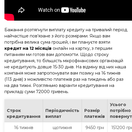
Бажання розтягнути виплату кредиту на тривалий період
найчастіше пов’язане з його розмірами. Якщо вам
потрібна велика сума грошей, і ви плануєте взяти
кредит на 12 місяців
онлайн на картку, з першим
питанням ми готові вам допомогти. Щодо строку
кредитування, то більшість мікрофінансових організацій
не кредитують довше 15-30 днів. На відміну від них наша
компанія може запропонувати вам позику на 16 тижнів
(113 днів) з можливістю платежів раз на тиждень або раз
на два тижні. Розгляньмо варіанти кредитування на
прикладі суми 72000 гривень.
Усього
Строк
Періодичність
Розмір
потрібно
кредитування
виплат
платежів
поверну
16 тижнів
щотижня
9450 грн
151200 гр