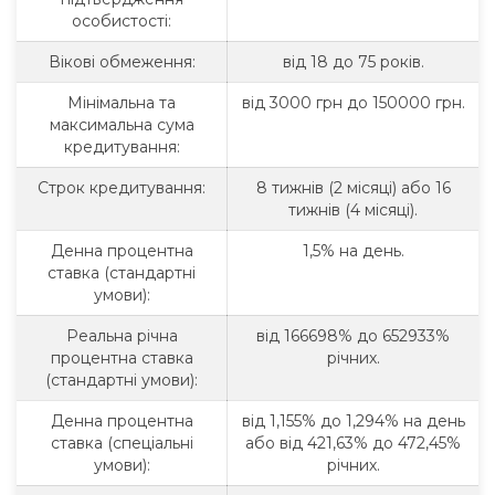
особистості:
Вікові обмеження:
від 18 до 75 років.
Мінімальна та
від 3000 грн до 150000 грн.
максимальна сума
кредитування:
Строк кредитування:
8 тижнів (2 місяці) або 16
тижнів (4 місяці).
Денна процентна
1,5% на день.
ставка (стандартні
умови):
Реальна річна
від 166698% до 652933%
процентна ставка
річних.
(стандартні умови):
Денна процентна
від 1,155% до 1,294% на день
ставка (спеціальні
або від 421,63% до 472,45%
умови):
річних.