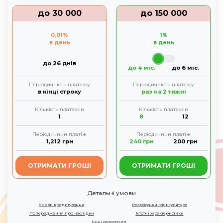
до
30 000
до
150 000
0.01
%
1
%
в день
в день
до 26 днів
до 4 міс.
до 6 міс.
Періодичність платежу
Періодичність платежу
в кінці строку
раз на 2 тижні
Кількість платежів
Кількість платежів
1
8
12
Періодичний платіж
Періодичний платіж
1,212
грн
240
грн
200
грн
ОТРИМАТИ ГРОШІ
ОТРИМАТИ ГРОШІ
Детальні умови
Умови кредитування
Розрахунки калькулятора
Попередження про наслідки
Істотні характеристики
Інші документи