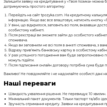
Залишити заявку на кредитування у «Твоя позика» можна б
дотримуючись простого алгоритму:
Перейдіть на сайт tpozyka.com. На кредитному калькуля
інформацію. Якщо вас все влаштовує, натисніть кнопку «
У вікні, що відкрилося, заповніть всі поля, вказавши до
особистому кабінеті.
Після реєстрації ви зможете зайти до особистого кабіне
споживача.
Якщо ви заповнили не всі поля в анкеті споживача, з ва
Відразу прив’яжіть банківську картку в особистому каб
У разі успішного погодження вам буде запропоновано пі
можуть підійти.
Після підписання онлайн договору потрібна сума буде п
Важливо! Не повідомляйте і не надсилайте особисті дані ні
Наші переваги
Швидкість ухвалення рішення. Не перевищує 10 хвилин.
Мінімальний пакет документів. Тільки паспорт та/або іде
Зручність отримання кредиту. Заявки на кредитування 