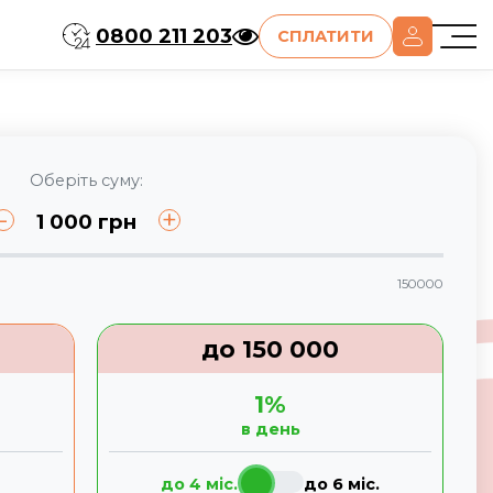
0800 211 203
СПЛАТИТИ
Оберіть суму:
-
+
1 000
грн
150000
до
150 000
1
%
в день
до 4 міс.
до 6 міс.