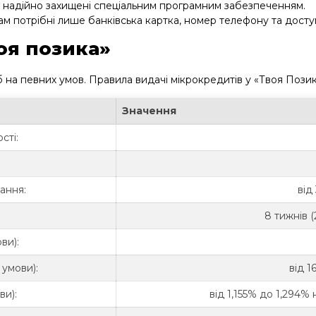
ані надійно захищені спеціальним програмним забезпеченням.
м потрібні лише банківська картка, номер телефону та досту
оя позика»
 на певних умов. Правила видачі мікрокредитів у «Твоя Позика
Значення
сті:
ання:
від
8 тижнів (2
ви):
 умови):
від 1
ви):
від 1,155% до 1,294% 