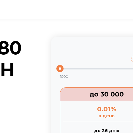
80
ЙН
1000
до
30 000
0.01
%
в день
до 26 днів