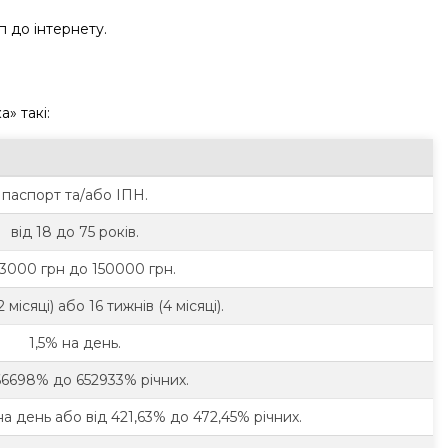
п до інтернету.
» такі:
паспорт та/або ІПН.
від 18 до 75 років.
 3000 грн до 150000 грн.
 місяці) або 16 тижнів (4 місяці).
1,5% на день.
66698% до 652933% річних.
на день або від 421,63% до 472,45% річних.