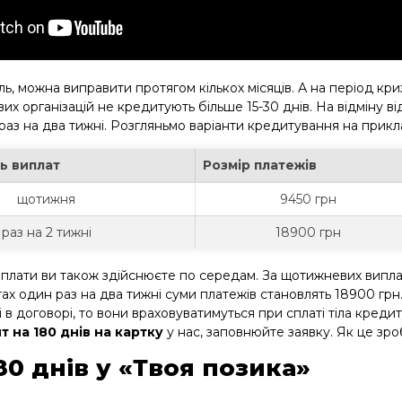
ль, можна виправити протягом кількох місяців. А на період кр
вих організацій не кредитують більше 15-30 днів. На відміну 
о раз на два тижні. Розгляньмо варіанти кредитування на прик
ь виплат
Розмір платежів
щотижня
9450 грн
раз на 2 тижні
18900 грн
иплати ви також здійснюєте по середам. За щотижневих виплат
ах один раз на два тижні суми платежів становлять 18900 грн.
 в договорі, то вони враховуватимуться при сплаті тіла креди
 на 180 днів на картку
у нас, заповнюйте заявку. Як це зр
80 днів у «Твоя позика»