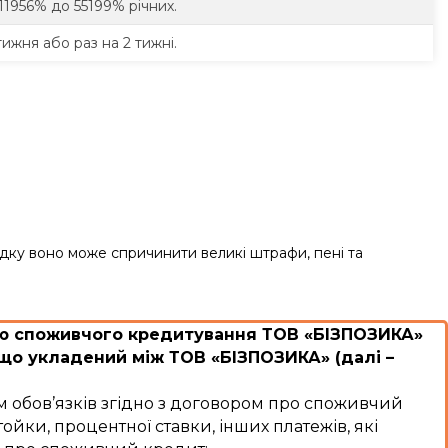
 11956% до 55199% річних.
ижня або раз на 2 тижні.
дку воно може спричинити великі штрафи, пені та
ою споживчого кредитування ТОВ «БІЗПОЗИКА»
що укладений між ТОВ «БІЗПОЗИКА» (далі –
 обов’язків згідно з договором про споживчий
ойки, процентної ставки, інших платежів, які