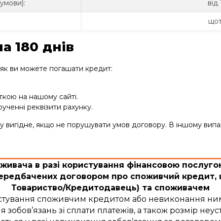
умови):
від
щот
а 180 днів
, як ви можете погашати кредит:
ткою на нашому сайті.
ученні реквізити рахунку.
у вигідне, якщо не порушувати умов договору. В іншому випа
живача в разі користування фінансовою послуг
передбачених договором про споживчий кредит, 
Товариство/Кредитодавець) та споживачем
ристування споживчим кредитом або невиконання ним
бов’язань зі сплати платежів, а також розмір неуст