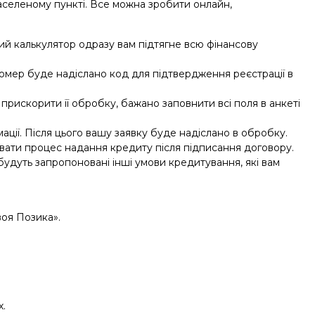
аселеному пункті. Все можна зробити онлайн,
ий калькулятор одразу вам підтягне всю фінансову
ш номер буде надіслано код для підтвердження реєстрації в
прискорити її обробку, бажано заповнити всі поля в анкеті
ації. Після цього вашу заявку буде надіслано в обробку.
увати процес надання кредиту після підписання договору.
удуть запропоновані інші умови кредитування, які вам
воя Позика».
х.