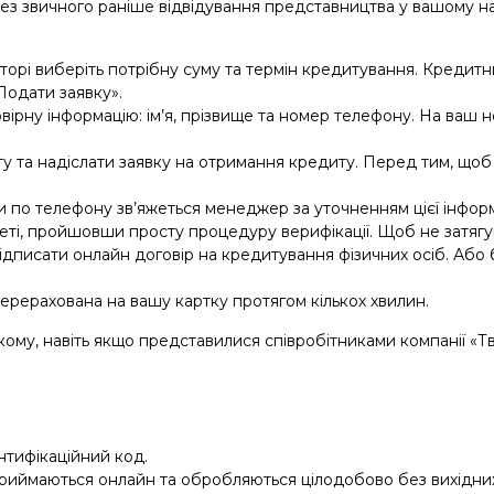
ез звичного раніше відвідування представництва у вашому н
торі виберіть потрібну суму та термін кредитування. Кредитн
Подати заявку».
стовірну інформацію: ім’я, прізвище та номер телефону. На ва
ту та надіслати заявку на отримання кредиту. Перед тим, щоб 
ми по телефону зв’яжеться менеджер за уточненням цієї інформ
інеті, пройшовши просту процедуру верифікації. Щоб не затяг
дписати онлайн договір на кредитування фізичних осіб. Або б
ерерахована на вашу картку протягом кількох хвилин.
кому, навіть якщо представилися співробітниками компанії «Т
нтифікаційний код.
приймаються онлайн та обробляються цілодобово без вихідни