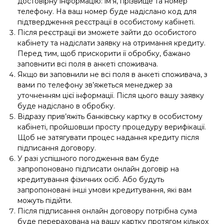
достовірну інформацію: ім’я, прізвище та номер
телефону. На ваш номер буде надіслано код для
підтвердження реєстрації в особистому кабінеті.
Після реєстрації ви зможете зайти до особистого
кабінету та надіслати заявку на отримання кредиту.
Перед тим, щоб прискорити її обробку, бажано
заповнити всі поля в анкеті споживача.
Якщо ви заповнили не всі поля в анкеті споживача, з
вами по телефону зв’яжеться менеджер за
уточненням цієї інформації. Після цього вашу заявку
буде надіслано в обробку.
Відразу прив’яжіть банківську картку в особистому
кабінеті, пройшовши просту процедуру верифікації.
Щоб не затягувати процес надання кредиту після
підписання договору.
У разі успішного погодження вам буде
запропоновано підписати онлайн договір на
кредитування фізичних осіб. Або будуть
запропоновані інші умови кредитування, які вам
можуть підійти.
Після підписання онлайн договору потрібна сума
буде перерахована на вашу картку протягом кількох