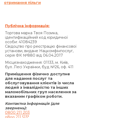
отримання пільги
гривень 00 копійок.
Сукупна сума нарахованих процентів річних на
підставі Договору та інших платежів, що
підлягають сплаті Позичальником за
Публічна інформація:
порушення виконання зобов’язань на підставі
Торгова марка Твоя Позика,
Договору, не може перевищувати половини
ідентифікаційний код юридичної
суми Кредиту, одержаної Позичальником від
особи: 41084239
Свідоцтво про реєстрацію фінансової
Кредитодавця за Договором, і не може бути
установи, видане Нацкомфінпослуг,
збільшена за домовленістю Сторін.»
серія ФК №880 від 06.04.2017
За договором про надання кредиту по
Місцезнаходження: 01133, м. Київ,
продукту «Кредит 4/6 місяців»:
бул. Лесі Українки, буд №26, оф. 411
Згідно з п. 7.5. Договору:
Приміщення фізично доступне
«У разі прострочення виконання
для надання послуг та
обслуговування клієнтів із числа
Позичальником грошового зобов’язання зі
людей з інвалідністю та інших
сплати процентів за користування Кредитом та/
маломобільних груп населення за
або Комісії за видачу Кредиту (якщо умови
вказаним графіком роботи.
Договору передбачають сплату комісії за
Контактна інформація (для
видачу Кредиту) та/або Комісії за видачу у
звернень):
0800 211 203
Кредит додаткових грошових коштів (якщо
o8oo 211 513*