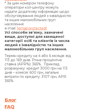
умови додаткової угоди до Договору
* За цим номером телефону
передбачають сплату комісії за видачу у Кредит
оператори кол-центру можуть
надати додаткову інформацію щодо
додаткових грошових коштів) та/або суми
обслуговування людей з інвалідністю
Кредиту у визначені цим Договором терміни,
та інших маломобільних груп
на підставі положень частини 2 статті 625
населення
e-mail:
[email protected]
Цивільного кодексу України Кредитодавець
Усі способи зв’язку, зазначені
має право вимагати, а Позичальник
вище, доступні для захищеної
категорії осіб та клієнтів із числа
зобов’язаний сплатити Кредитодавцю суму
людей з інвалідністю та інших
заборгованості з урахуванням 3700 (три тисячі
маломобільних груп населення.
сімсот) процентів річних від простроченої суми
Термін кредиту на 4 або 6 місяців: від
заборгованості. Проценти річних, зазначені в
113 до 169 днів. Річна процентна
цьому пункті вище, нараховуються за кожен
ставка (APR%): 365%. Приклад
розрахунку: кредит 3000 грн на 113
день прострочення на суму заборгованості, що
днів – комісія: 600 грн, загальні
включає прострочені проценти за користування
витрати по кредиту: 3107 грн, APR:
Кредитом та/або суму простроченої Комісії за
365%
видачу Кредиту (якщо умови Договору
передбачають сплату комісії за видачу Кредиту),
та/або Комісії за видачу у Кредит додаткових
Блог
грошових коштів (якщо умови додаткової угоди
FAQ
до Договору передбачають сплату комісії за