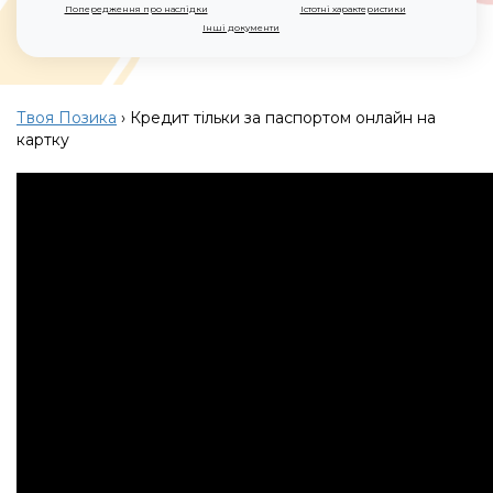
Попередження про наслідки
Істотні характеристики
Інші документи
Твоя Позика
›
Кредит тільки за паспортом онлайн на
картку