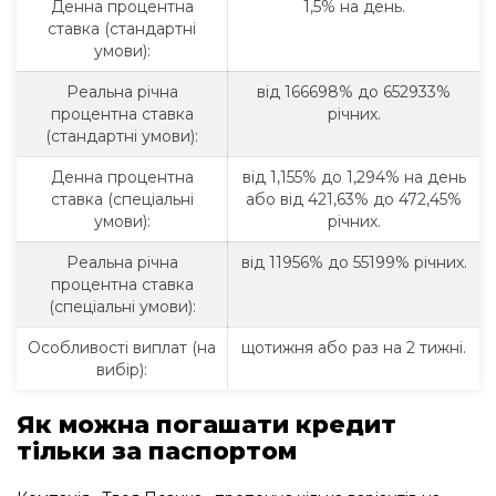
Денна процентна
1,5% на день.
ставка (стандартні
умови):
Реальна річна
від 166698% до 652933%
процентна ставка
річних.
(стандартні умови):
Денна процентна
від 1,155% до 1,294% на день
ставка (спеціальні
або від 421,63% до 472,45%
умови):
річних.
Реальна річна
від 11956% до 55199% річних.
процентна ставка
(спеціальні умови):
Особливості виплат (на
щотижня або раз на 2 тижні.
вибір):
Як можна погашати кредит
тільки за паспортом