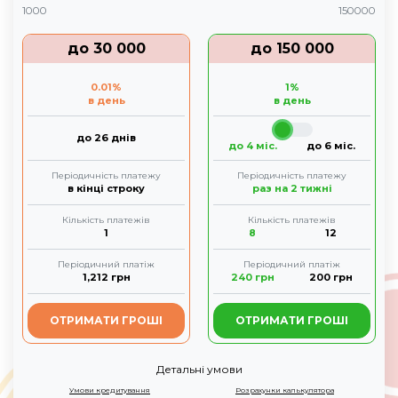
1000
150000
до
30 000
до
150 000
0.01
%
1
%
в день
в день
до 26 днів
до 4 міс.
до 6 міс.
Періодичність платежу
Періодичність платежу
в кінці строку
раз на 2 тижні
Кількість платежів
Кількість платежів
1
8
12
Періодичний платіж
Періодичний платіж
1,212
грн
240
грн
200
грн
ОТРИМАТИ ГРОШІ
ОТРИМАТИ ГРОШІ
Детальні умови
Умови кредитування
Розрахунки калькулятора