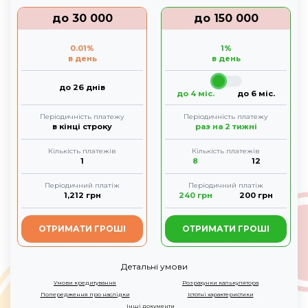
до
30 000
до
150 000
0.01
%
1
%
в день
в день
до 26 днів
до 4 міс.
до 6 міс.
Періодичність платежу
Періодичність платежу
в кінці строку
раз на 2 тижні
Кількість платежів
Кількість платежів
1
8
12
Періодичний платіж
Періодичний платіж
1,212
грн
240
грн
200
грн
ОТРИМАТИ ГРОШІ
ОТРИМАТИ ГРОШІ
Детальні умови
Умови кредитування
Розрахунки калькулятора
Попередження про наслідки
Істотні характеристики
Інші документи