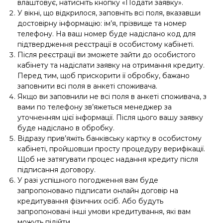
влаштовує, натисніть кнопку «Подати заявку».
У вікні, що відкрилося, заповніть всі поля, вказавши
достовірну інформацію: ім’я, прізвище та номер
телефону. На ваш номер буде надіслано код для
підтвердження реєстрації в особистому кабінеті.
Після реєстрації ви зможете зайти до особистого
кабінету та надіслати заявку на отримання кредиту.
Перед тим, щоб прискорити її обробку, бажано
заповнити всі поля в анкеті споживача.
Якщо ви заповнили не всі поля в анкеті споживача, з
вами по телефону зв’яжеться менеджер за
уточненням цієї інформації. Після цього вашу заявку
буде надіслано в обробку.
Відразу прив’яжіть банківську картку в особистому
кабінеті, пройшовши просту процедуру верифікації.
Щоб не затягувати процес надання кредиту після
підписання договору.
У разі успішного погодження вам буде
запропоновано підписати онлайн договір на
кредитування фізичних осіб. Або будуть
запропоновані інші умови кредитування, які вам
можуть підійти.