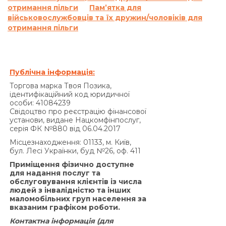
отримання пільги
відповідно до цього пункту Договору на суму
Пам’ятка для
військовослужбовців та їх дружин/чоловіків для
заборгованості, яка є меншою ніж 100 (сто)
отримання пільги
гривень 00 копійок.
Сукупна сума нарахованих процентів річних на
підставі Договору та інших платежів, що
підлягають сплаті Позичальником за
Публічна інформація:
порушення виконання зобов’язань на підставі
Торгова марка Твоя Позика,
Договору, не може перевищувати половини
ідентифікаційний код юридичної
суми Кредиту, одержаної Позичальником від
особи: 41084239
Свідоцтво про реєстрацію фінансової
Кредитодавця за Договором, і не може бути
установи, видане Нацкомфінпослуг,
збільшена за домовленістю Сторін.»
серія ФК №880 від 06.04.2017
За договором про надання кредиту по
Місцезнаходження: 01133, м. Київ,
продукту «Кредит 4/6 місяців»:
бул. Лесі Українки, буд №26, оф. 411
Згідно з п. 7.5. Договору:
Приміщення фізично доступне
«У разі прострочення виконання
для надання послуг та
обслуговування клієнтів із числа
Позичальником грошового зобов’язання зі
людей з інвалідністю та інших
сплати процентів за користування Кредитом та/
маломобільних груп населення за
або Комісії за видачу Кредиту (якщо умови
вказаним графіком роботи.
Договору передбачають сплату комісії за
Контактна інформація (для