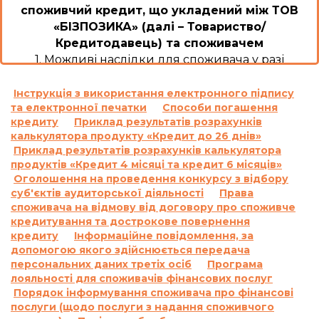
споживчий кредит, що укладений між ТОВ
«БІЗПОЗИКА» (далі – Товариство/
Кредитодавець) та споживачем
1. Можливі наслідки для споживача у разі
користування споживчим кредитом або
невиконання ним обов’язків згідно з договором
Інструкція з використання електронного підпису
та електронної печатки
Способи погашення
про споживчий кредит, уключаючи
кредиту
Приклад результатів розрахунків
прострочення виконання зобов’язань зі сплати
калькулятора продукту «Кредит до 26 днів»
платежів, а також розмір неустойки, процентної
Приклад результатів розрахунків калькулятора
ставки, інших платежів, які застосовуються чи
продуктів «Кредит 4 місяці та кредит 6 місяців»
стягуються у разі невиконання зобов’язання за
Оголошення на проведення конкурсу з відбору
договором про споживчий кредит:
суб'єктів аудиторської діяльності
Права
1.1.
Відповідальність за прострочення
споживача на відмову від договору про споживче
кредитування та дострокове повернення
виконання та/або невиконання умов
кредиту
Інформаційне повідомлення, за
договору:
допомогою якого здійснюється передача
За договором про надання кредиту по
персональних даних третіх осіб
Програма
продукту «Кредит до 26 днів»:
лояльності для споживачів фінансових послуг
Згідно з п. 7.5. Договору про надання кредиту:
Порядок інформування споживача про фінансові
«У разі прострочення виконання
послуги (щодо послуги з надання споживчого