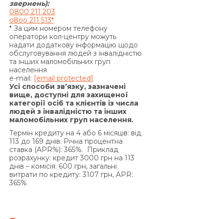
видачу Кредиту) та/або Комісії за видачу у
звернень):
0800 211 203
Кредит додаткових грошових коштів (якщо
o8oo 211 513*
умови додаткової угоди до Договору
* За цим номером телефону
передбачають сплату комісії за видачу у Кредит
оператори кол-центру можуть
надати додаткову інформацію щодо
додаткових грошових коштів) та/або суми
обслуговування людей з інвалідністю
Кредиту у визначені цим Договором терміни,
та інших маломобільних груп
на підставі положень частини 2 статті 625
населення
e-mail:
[email protected]
Цивільного кодексу України Кредитодавець
Усі способи зв’язку, зазначені
має право вимагати, а Позичальник
вище, доступні для захищеної
категорії осіб та клієнтів із числа
зобов’язаний сплатити Кредитодавцю суму
людей з інвалідністю та інших
заборгованості з урахуванням 3700 (три тисячі
маломобільних груп населення.
сімсот) процентів річних від простроченої суми
Термін кредиту на 4 або 6 місяців: від
заборгованості. Проценти річних, зазначені в
113 до 169 днів. Річна процентна
цьому пункті вище, нараховуються за кожен
ставка (APR%): 365%. Приклад
розрахунку: кредит 3000 грн на 113
день прострочення на суму заборгованості, що
днів – комісія: 600 грн, загальні
включає прострочені проценти за користування
витрати по кредиту: 3107 грн, APR:
Кредитом та/або суму простроченої Комісії за
365%
видачу Кредиту (якщо умови Договору
передбачають сплату комісії за видачу Кредиту),
та/або Комісії за видачу у Кредит додаткових