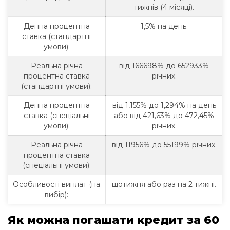
тижнів (4 місяці).
Денна процентна
1,5% на день.
ставка (стандартні
умови):
Реальна річна
від 166698% до 652933%
процентна ставка
річних.
(стандартні умови):
Денна процентна
від 1,155% до 1,294% на день
ставка (спеціальні
або від 421,63% до 472,45%
умови):
річних.
Реальна річна
від 11956% до 55199% річних.
процентна ставка
(спеціальні умови):
Особливості виплат (на
щотижня або раз на 2 тижні.
вибір):
Як можна погашати кредит за 60