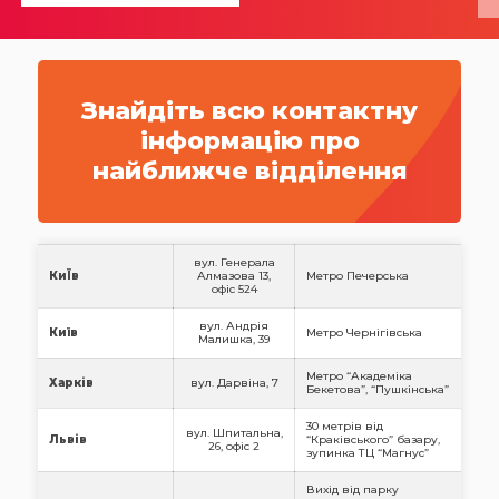
Знайдіть всю контактну
інформацію про
найближче відділення
вул. Генерала
КиЇв
Алмазова 13,
Метро Печерська
офіс 524
вул. Андрія
Київ
Метро Чернігівська
Малишка, 39
Метро “Академіка
Харків
вул. Дарвіна, 7
Бекетова”, “Пушкінська”
30 метрів від
вул. Шпитальна,
Львів
“Краківського” базару,
26, офіс 2
зупинка ТЦ “Магнус”
Вихід від парку