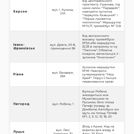
від центорального
проспекту Ушакова, під
нами салон "Парадайс",
вул. І. Кулика,
Херсон
навпроти-зупинка
21А
"переулок Казацкий" і
"Перша приватна
поліклініка". Маршрутка
№14,17, тролейбус № 12,8
Від залізничного
вокзалу тролейбуси
№3,6 або маршрутка
Івано-
вул. Довга, 20-В,
32,33 в напрямку м-ну
Франківськ
приміщення 58
"Пасічна", Обласна
лікарня, автостанція 2 -
зупинка "Княгинин"
Зупинка маршрутки
№49. Навпроти
вул. Бандери,
Рівне
супермаркета "Наш
33А
Край". Поруч Станція
переливання крові
Вулиця Робоча
знаходиться між
Мукачівською та
Руською, біля площі
Ужгород
вул. Робоча, 1
Петефі (позаду за
ДомБита) Автобуси які
їдуть на площу Петефі
№1; 2; 3; 12; 15; 18; 20
(Вхід з Арки). Код на
вул. Лесі
воротах для входу в
Луцьк
Українки, 10
Арку 29. Біля