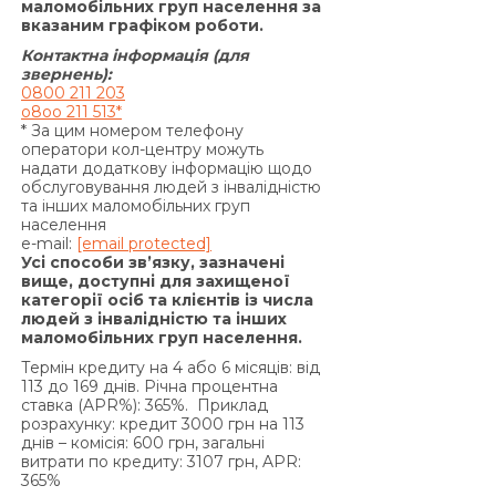
маломобільних груп населення за
вказаним графіком роботи.
Контактна інформація (для
звернень):
0800 211 203
o8oo 211 513*
* За цим номером телефону
оператори кол-центру можуть
надати додаткову інформацію щодо
обслуговування людей з інвалідністю
та інших маломобільних груп
населення
e-mail:
[email protected]
Усі способи зв’язку, зазначені
вище, доступні для захищеної
категорії осіб та клієнтів із числа
людей з інвалідністю та інших
маломобільних груп населення.
Термін кредиту на 4 або 6 місяців: від
113 до 169 днів. Річна процентна
ставка (APR%): 365%. Приклад
розрахунку: кредит 3000 грн на 113
днів – комісія: 600 грн, загальні
витрати по кредиту: 3107 грн, APR:
365%