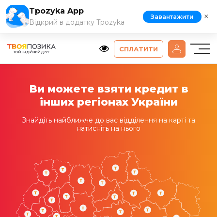
Tpozyka App
×
Завантажити
Відкрий в додатку Tpozyka
СПЛАТИТИ
Ви можете взяти кредит в
інших регіонах України
Знайдіть найближче до вас відділення на карті та
натисніть на нього