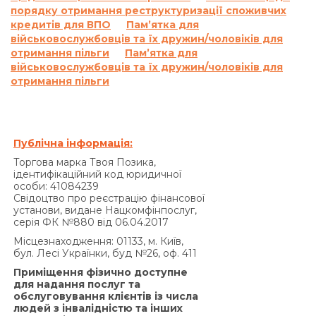
порядку отримання реструктуризації споживчих
кредитів для ВПО
Пам’ятка для
військовослужбовців та їх дружин/чоловіків для
отримання пільги
Пам’ятка для
військовослужбовців та їх дружин/чоловіків для
отримання пільги
Публічна інформація:
Торгова марка Твоя Позика,
ідентифікаційний код юридичної
особи: 41084239
Свідоцтво про реєстрацію фінансової
установи, видане Нацкомфінпослуг,
серія ФК №880 від 06.04.2017
Місцезнаходження: 01133, м. Київ,
бул. Лесі Українки, буд №26, оф. 411
Приміщення фізично доступне
для надання послуг та
обслуговування клієнтів із числа
людей з інвалідністю та інших