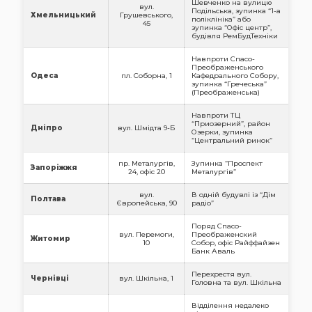
Шевченко на вулицю
вул.
Подільська, зупинка “1-а
Хмельницький
Грушевського,
поліклініка” або
45
зупинка “Офіс центр”,
будівля РемБудТехніки
Навпроти Спасо-
Преображенського
Одеса
пл. Соборна, 1
Кафедрального Собору,
зупинка “Гречеська”
(Преображенська)
Навпроти ТЦ
“Приозерний”, район
Дніпро
вул. Шмідта 9-Б
Озерки, зупинка
“Центральний ринок”
пр. Металургів,
Зупинка “Проспект
Запоріжжя
24, офіс 20
Металургів”
вул.
В одній будувлі із “Дім
Полтава
Європейська, 90
радіо”
Поряд Спасо-
вул. Перемоги,
Преображенский
Житомир
10
Собор, офіс Райффайзен
Банк Аваль
Перехрестя вул.
Чернівці
вул. Шкільна, 1
Головна та вул. Шкільна
Відділення недалеко