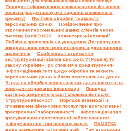
лояльності для споживачів фінансових послуг
Порядок інформування споживача про фінансові
послуги (щодо послуги з надання споживчого
кредиту)
Політика обробки та захисту
персональних даних
Повідомлення про
отримання персональних даних клієнтів через
систему BankID НБУ
Колекторські компанії
Публічна пропозиція на укладення Договору про
використання електронних підписів для вчинення
правочинів
Особливості отримання
реструктуризації відповідно до п. 71 Розділу IV
Закону України «Про споживче кредитування»
Інформаційний лист щодо обробки та захисту
персональних даних у базах персональних даних
Згода на обробку персональних даних клієнтів на
передачу отриманої інформації
Порядок
розгляду звернень (скарг) споживачів послуг
Структура власності
Порядок взаємодії із
споживачем фінансових послуг при врегулюванні
простроченої заборгованості
Інформація щодо
врегулювання простроченої заборгованості
Інформація про торговельну марку
ПАМЯТКА
щодо захищених категорій осіб
Пам'ятка щодо