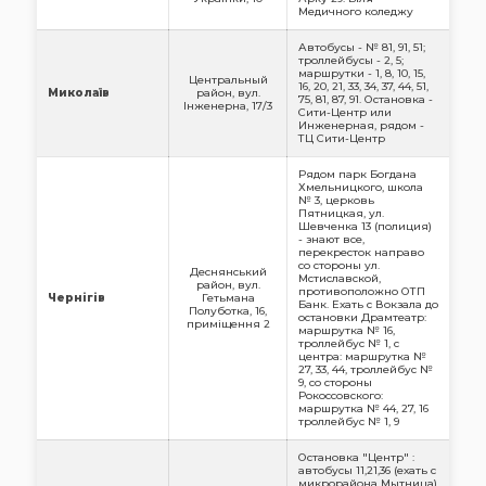
Медичного коледжу
Автобусы - № 81, 91, 51;
троллейбусы - 2, 5;
маршрутки - 1, 8, 10, 15,
Центральный
16, 20, 21, 33, 34, 37, 44, 51,
Миколаїв
район, вул.
75, 81, 87, 91. Остановка -
Інженерна, 17/3
Сити-Центр или
Инженерная, рядом -
ТЦ Сити-Центр
Рядом парк Богдана
Хмельницкого, школа
№ 3, церковь
Пятницкая, ул.
Шевченка 13 (полиция)
- знают все,
перекресток направо
со стороны ул.
Деснянський
Мстиславской,
район, вул.
противоположно ОТП
Чернігів
Гетьмана
Банк. Ехать с Вокзала до
Полуботка, 16,
остановки Драмтеатр:
приміщення 2
маршрутка № 16,
троллейбус № 1, с
центра: маршрутка №
27, 33, 44, троллейбус №
9, со стороны
Рокоссовского:
маршрутка № 44, 27, 16
троллейбус № 1, 9
Остановка "Центр" :
автобусы 11,21,36 (ехать с
микрорайона Мытница)