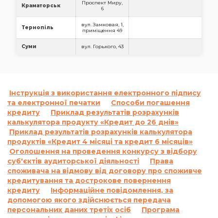
Проспект Миру,
Краматорськ
6
вул. Замковая, 1,
Тернопіль
приміщення 49
Суми
вул. Горького, 43
Інструкція з використання електронного підпису
та електронної печатки
Способи погашення
кредиту
Приклад результатів розрахунків
калькулятора продукту «Кредит до 26 днів»
Приклад результатів розрахунків калькулятора
продуктів «Кредит 4 місяці та кредит 6 місяців»
Оголошення на проведення конкурсу з відбору
суб'єктів аудиторської діяльності
Права
споживача на відмову від договору про споживче
кредитування та дострокове повернення
кредиту
Інформаційне повідомлення, за
допомогою якого здійснюється передача
персональних даних третіх осіб
Програма