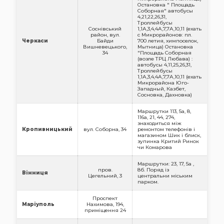
Остановка " Площадь
Соборная" автобусы
4,21,22,26,31,
Троллейбусы
Соснівський
1,1А,3,4,4А,7,7А,10,11 (ехать
район, вул.
с Микрорайонов: пл.
Черкаси
Байди
700 летия, химпоселок,
Вишневецького,
Мытница) Остановка
34
"Площадь Соборная
(возле ТРЦ Любава) :
автобусы 4,11,25,26,31,
Троллейбусы
1,1А,3,4,4А,7,7А,10,11 (ехать
Микрорайона Юго-
Западный, Казбет,
Сосновка, Дахновка)
Маршрутки 113, 5а, 8,
116а, 21, 44, 274,
знаходиться між
Кропивницький
вул. Соборна, 34
ремонтом телефонів і
магазином Шик і блиск,
зупинка Критий Ринок
чи Комарова
Маршрутки: 23, 17, 5а ,
пров.
8б. Поряд із
Вінниця
Цегельний, 3
центральни міським
парком.
Проспект
Маріуполь
Нахимова, 194,
приміщення 24